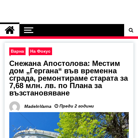
Варна
На Фокус
Снежана Апостолова: Местим
дом „Гергана“ във временна
сграда, ремонтираме старата за
7,68 млн. лв. по Плана за
възстановяване
Преди 2 години
MadeInVarna