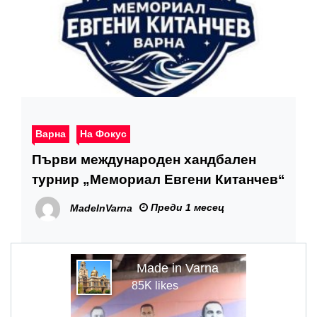
Варна
На Фокус
Първи международен хандбален
турнир „Мемориал Евгени Китанчев“
Преди 1 месец
MadeInVarna
Made in Varna
85K likes