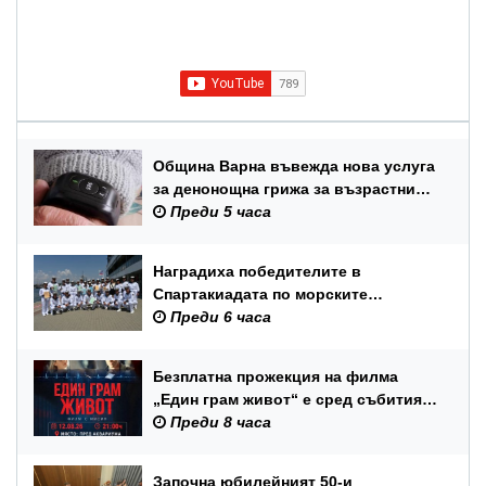
Община Варна въвежда нова услуга
за денонощна грижа за възрастни
хора и лица с трайни увреждания
Преди 5 часа
Наградиха победителите в
Спартакиадата по морските
спортове на Военноморските сили
Преди 6 часа
Безплатна прожекция на филма
„Един грам живот“ е сред събитията
за Международния ден на младежта
Преди 8 часа
във Варна
Започна юбилейният 50-и