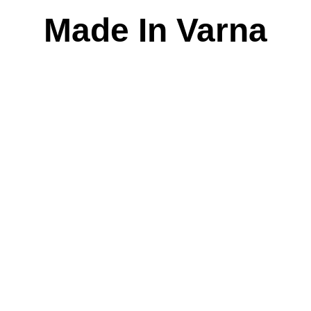
Skip
Made In Varna
to
content