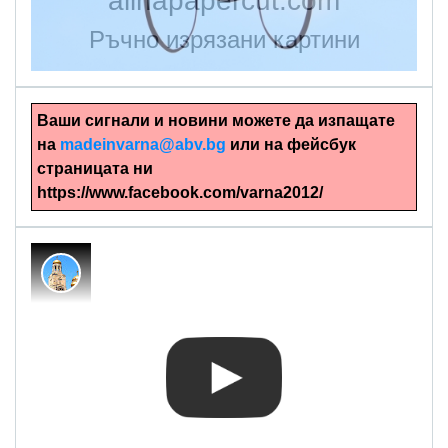
alinapapercut.com
Ръчно изрязани картини
Ваши сигнали и новини можете да изпащате
на
madeinvarna@abv.bg
или на фейсбук
страницата ни
https://www.facebook.com/varna2012/