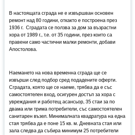
В настоящата сграда не е извършван основен
ремонт над 80 години, откакто е построена през
1936 г. Сградата се ползва за дом за възрастни
хора от 1989 г., т.е. от 35 години, през които са
правени само частични малки ремонти, добави
Апостолова.
Наемането на нова временна сграда ще се
извърши след подбор сред подадените оферти.
Сградата, която ще се наеме, трябва да е със
самостоятелен вход, осигурен достъп за хора с
увреждания и работещ асансьор, 35 стаи за по
двама или трима потребители, със самостоятелен
санитарен възел. Минималната квадратура на една
стая трябва да е поне 15 кв. м. Дневната стая или
зала следва да събира минимум 25 потребители