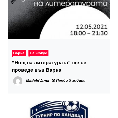
Варна
На Фокус
“Нощ на литературата” ще се
проведе във Варна
Преди 5 години
MadeInVarna