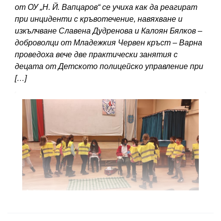
от ОУ „Н. Й. Вапцаров“ се учиха как да реагират
при инциденти с кръвотечение, навяхване и
изкълчване Славена Дудренова и Калоян Бялков –
доброволци от Младежкия Червен кръст – Варна
проведоха вече две практически занятия с
децата от Детското полицейско управление при
[…]