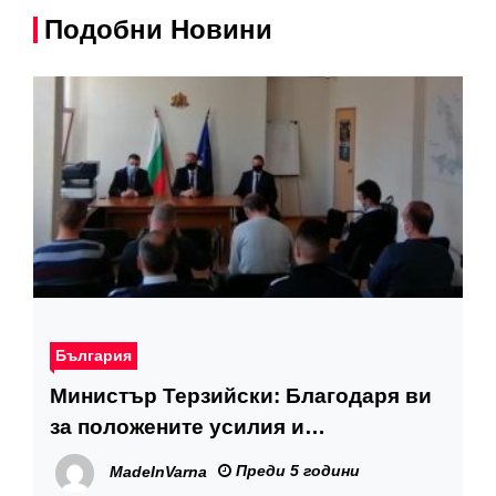
Подобни Новини
България
Министър Терзийски: Благодаря ви
за положените усилия и
постигнатите добри професионални
Преди 5 години
MadeInVarna
резултати