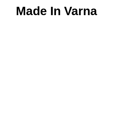
Skip
Made In Varna
to
content