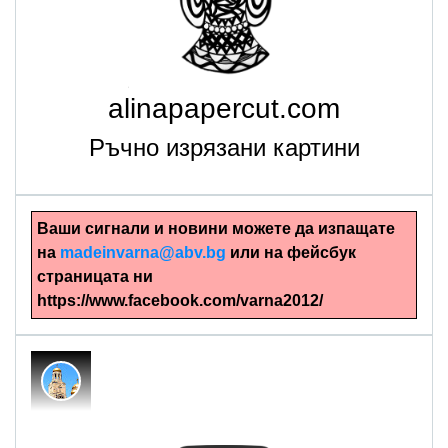
alinapapercut.com
Ръчно изрязани картини
Ваши сигнали и новини можете да изпащате
на
madeinvarna@abv.bg
или на фейсбук
страницата ни
https://www.facebook.com/varna2012/