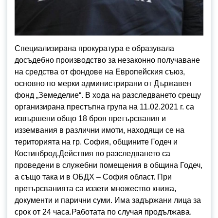
Специализирана прокуратура е образувала
досъдебно производство за незаконно получаване
на средства от фондове на Европейския съюз,
основно по мерки администрирани от Държавен
фонд „Земеделие“. В хода на разследването срещу
организирана престъпна група на 11.02.2021 г. са
извършени общо 18 броя претърсвания и
изземвания в различни имоти, находящи се на
територията на гр. София, общините Годеч и
Костинброд.Действия по разследването са
проведени в служебни помещения в община Годеч,
а също така и в ОБДХ – София област. При
претърсванията са иззети множество книжа,
документи и парични суми. Има задържани лица за
срок от 24 часа.Работата по случая продължава.