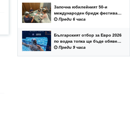
Започна юбилейният 50-и
международен бридж фестивал
„Варна“
Преди 6 часа
Българският отбор за Евро 2026
по водна топка ще бъде обявен
на 7 август
Преди 9 часа