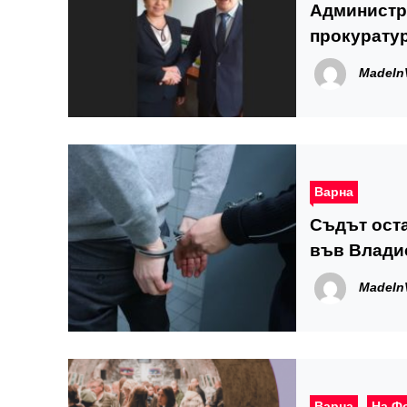
Администр
прокуратур
Илиева вс
MadeIn
Варна
Съдът оста
във Влади
MadeIn
Варна
На Ф