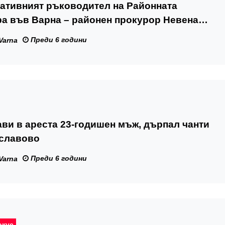
ативният ръководител на Районната
а във Варна – районен прокурор Невена
тъпи официално в длъжност
Преди 6 години
Varna
ви в ареста 23-годишен мъж, дърпал чанти
славово
Преди 6 години
Varna
окус