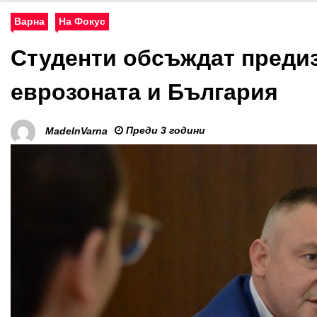
Варна
На Фокус
Студенти обсъждат преди
еврозоната и България
Преди 3 години
MadeInVarna