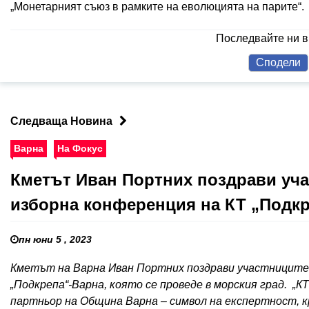
„Монетарният съюз в рамките на еволюцията на парите“.
Последвайте ни 
Сподели
Следваща Новина
Варна
На Фокус
Кметът Иван Портних поздрави учас
изборна конференция на КТ „Подкр
пн юни 5 , 2023
Кметът на Варна Иван Портних поздрави участниците 
„Подкрепа“-Варна, която се проведе в морския град. „К
партньор на Община Варна – символ на експертност, 