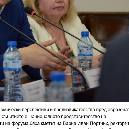
номически перспективи и предизвикателства пред еврозона
а събитието е Националното представителство на
сти на форума бяха кметът на Варна Иван Портних, ректоръ