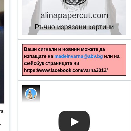
alinapapercut.com
Ръчно изрязани картини
Ваши сигнали и новини можете да
изпащате на
madeinvarna@abv.bg
или на
фейсбук страницата ни
https://www.facebook.com/varna2012/
та
т