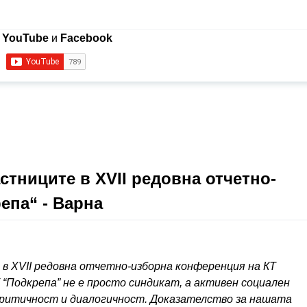
в
YouTube
и
Facebook
тниците в XVII редовна отчетно-
епа“ - Варна
в XVII редовна отчетно-изборна конференция на КТ
Т “Подкрепа” не е просто синдикат, а активен социален
критичност и диалогичност. Доказателство за нашата