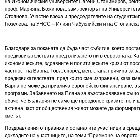
на Икономическия университет Евгени Станимиров, рект
проф. Марияна Божинова, зам.-ректорът на Университета
Стоянова. Участие взеха и председателите на студентски
Гюзелева, на УНСС – Илиян Чабуклийски и на Стопанска
Благодаря за поканата да бъда част събитие, което пост
предизвикателствата пред влизането ни в еврозоната. Кат
икономическите, здравните и политическите кризи от посл
частност на Варна. Това, според мен, стана причина за з
предизвикателствата, пред които сме изправени, каза км
Варна не може да привлича европейско финансиране, въп
програми. Забавянето на Плана за възстановяване също 
обаче, че България не само ще преодолее кризите, но и 
активна част от обществения живот можете да формирате
кметът.
Поздравления отправиха и останалите участници в срещ
докладите на участниците, на теми “Приемане на еврото 