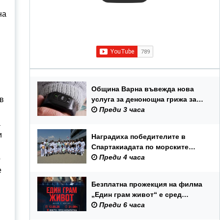
на
Община Варна въвежда нова
услуга за денонощна грижа за
 в
възрастни хора и лица с трайни
Преди 3 часа
увреждания
а
и
Наградиха победителите в
Спартакиадата по морските
спортове на Военноморските
Преди 4 часа
о
сили
е
Безплатна прожекция на филма
„Един грам живот“ е сред
събитията за Международния
Преди 6 часа
ден на младежта във Варна