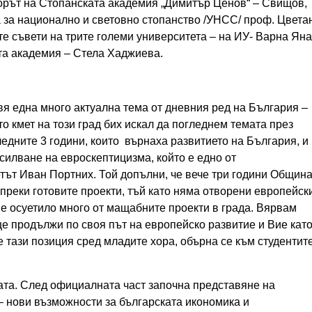
орът на Стопанската академия „Димитър Ценов“ – Свищов,
 за национално и световно стопанство /УНСС/ проф. Цвета
те съвети на трите големи университета – на ИУ- Варна Яна
та академия – Стела Хаджиева.
авя една много актуална тема от дневния ред на България –
о кмет на този град бих искал да погледнем темата през
едните 3 години, които върнаха развитието на България, и
асилване на евроскептицизма, който е едно от
етът Иван Портних. Той допълни, че вече три години Общин
реки готовите проекти, тъй като няма отворени европейск
е осуетило много от мащабните проекти в града. Вярвам
ще продължи по своя път на европейско развитие и Вие кат
 тази позиция сред младите хора, обърна се към студентит
ата. След официалната част започна представяне на
– нови възможности за българската икономика и