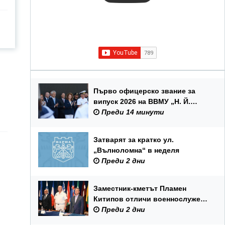
Първо офицерско звание за
випуск 2026 на ВВМУ „Н. Й.
Вапцаров“
Преди 14 минути
Затварят за кратко ул.
„Вълноломна“ в неделя
Преди 2 дни
Заместник-кметът Пламен
Китипов отличи военнослужещи
и цивилни служители по повод
Преди 2 дни
Празника на ВМС