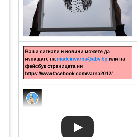
alinapapercut.com
Ръчно изрязани картини
Ваши сигнали и новини можете да
изпащате на
madeinvarna@abv.bg
или на
фейсбук страницата ни
https://www.facebook.com/varna2012/