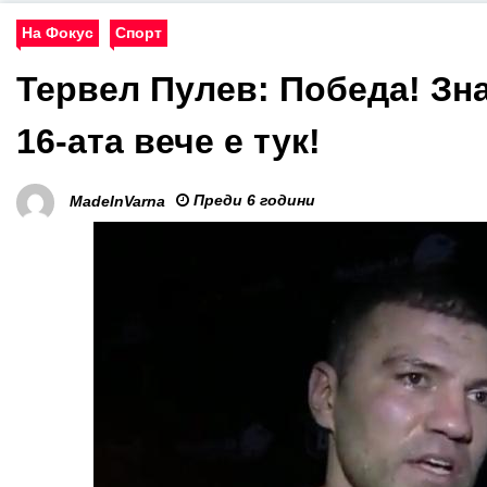
На Фокус
Спорт
Тервел Пулев: Победа! Зна
16-ата вече е тук!
Преди 6 години
MadeInVarna