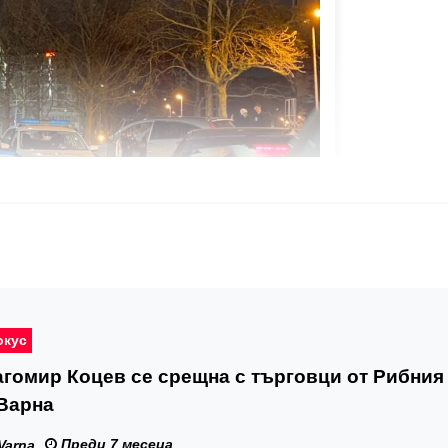
окус
гомир Коцев се срещна с търговци от Рибния
 Варна
Преди 7 месеца
Varna