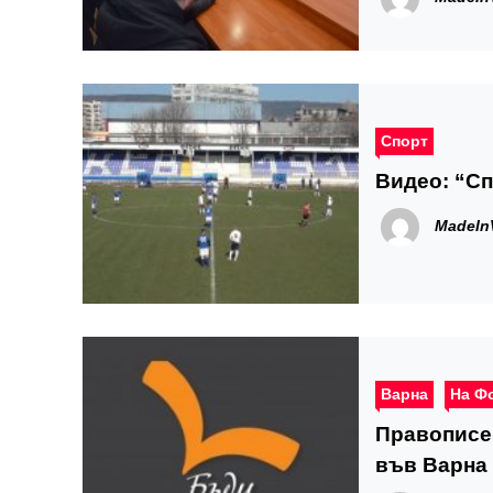
Спорт
Видео: “Сп
MadeIn
Варна
На Ф
Правописе
във Варна