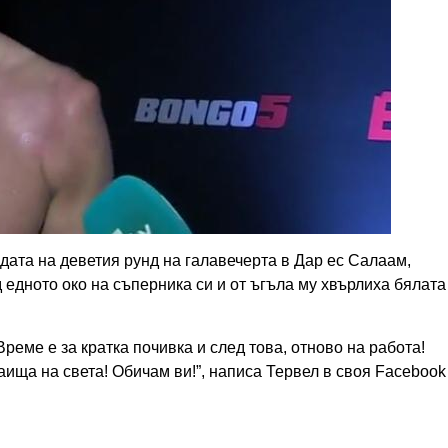
ата на деветия рунд на галавечерта в Дар ес Салаам,
 едното око на съперника си и от ъгъла му хвърлиха бялата
 Време e за кратка почивка и след това, отново на работа!
аища на света! Обичам ви!”, написа Тервел в своя Facebook