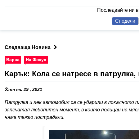
Последвайте ни 
Сподели
Следваща Новина
Варна
На Фокус
Карък: Кола се натресе в патрулка, 
пт ян. 29 , 2021
Патрулка и лек автомобил са се ударили в локалното пл
запечатал любопитен момент, в който полицай на мяст
няма тежко пострадали.