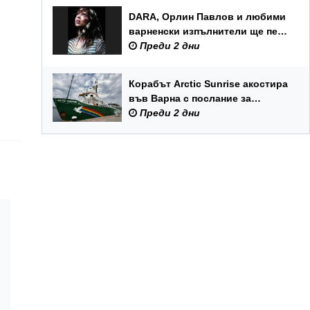
DARA, Орлин Павлов и любими
варненски изпълнители ще пеят
на празника на Варна
Преди 2 дни
Корабът Arctic Sunrise акостира
във Варна с послание за
опазването на Черно море
Преди 2 дни