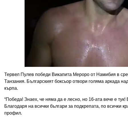
Тервел Пулев победи Викапита Мероро от Намибия в сред
Танзания. Българският боксьор отвори голяма аркада над
кърпа.
“Победа! Знаех, че няма да е лесно, но 16-ата вече е тук!
Благодаря на всички българи за подкрепата, по всички кр
профил.