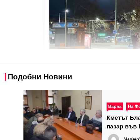
Подобни Новини
Варна
На Ф
Кметът Бла
пазар във
MadeIn