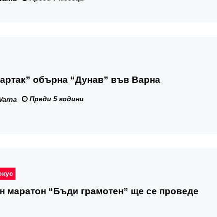
артак” обърна “Дунав” във Варна
Преди 5 години
Varna
окус
н маратон “Бъди грамотен” ще се проведе