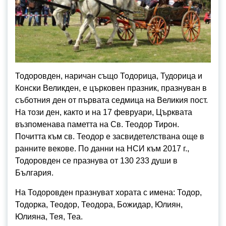
Тодоровден, наричан също Тодорица, Тудорица и
Конски Великден, е църковен празник, празнуван в
съботния ден от първата седмица на Великия пост.
На този ден, както и на 17 февруари, Църквата
възпоменава паметта на Св. Теодор Тирон.
Почитта към св. Теодор е засвидетелствана още в
ранните векове. По данни на НСИ към 2017 г.,
Тодоровден се празнува от 130 233 души в
България.
На Тодоровден празнуват хората с имена: Тодор,
Тодорка, Теодор, Теодора, Божидар, Юлиян,
Юлияна, Тея, Теа.