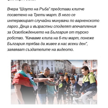
Вчера “Шоуто на Ръба” представи клипче
посветено на Трети март. В него се
интервюират случайни минувачи по варненското
ларго. Деца и възрастни споделят впечатления
за Освобождението на България от турско
робство. “Качваме клипа на 6-ти март, понеже
България трябва да живее в нас всеки ден”,
заявяват създателите на видеото.