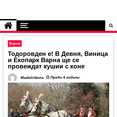
Варна
Тодоровден е! В Девня, Виница
и Екопарк Варна ще се
провеждат кушии с коне
Преди 6 години
MadeInVarna