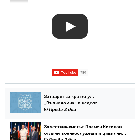
Затварят за кратко ул.
„Вълноломна“ в неделя
Преди 2 дни
Заместник-кметът Пламен Китипов
отличи военнослужещи и цивилни
служители по повод Празника на
Преди 2 дни