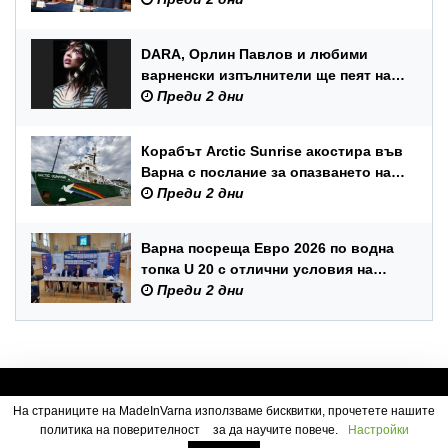
ВМС
DARA, Орлин Павлов и любими
варненски изпълнители ще пеят на
празника на Варна
Преди 2 дни
Корабът Arctic Sunrise акостира във
Варна с послание за опазването на
Черно море
Преди 2 дни
Варна посреща Евро 2026 по водна
топка U 20 с отлични условия на
състезателните басейни
Преди 2 дни
На страниците на MadeInVarna използваме бисквитки, прочетете нашите
политика на поверителност
за да научите повече.
Настройки
Посетители:
2