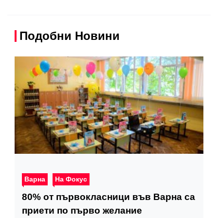
Подобни Новини
Варна
На Фокус
80% от първокласници във Варна са
приети по първо желание