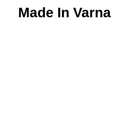
Skip
Made In Varna
to
content