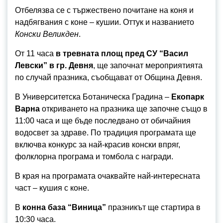
Отбелязва се с тържествено почитане на коня и
надбягвания с коне – кушии. Оттук и названието
Конски Великден
.
От 11 часа
в тревната площ пред СУ “Васил
Левски” в гр. Девня
, ще започнат мероприятията
по случай празника, съобщават от Община Девня.
В Университетска Ботаническа Градина –
Екопарк
Варна
откриването на празника ще започне също в
11:00 часа и ще бъде последвано от обичайния
водосвет за здраве. По традиция програмата ще
включва конкурс за най-красив конски впряг,
фолклорна програма и томбола с награди.
В края на програмата очаквайте най-интересната
част – кушия с коне.
В
конна база “Виница”
празникът ще стартира в
10:30 часа.