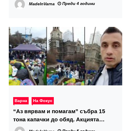
Преди 4 години
MadeInVarna
Варна
На Фокус
“Аз вярвам и помагам” събра 15
тона капачки до обяд. Акцията
продължава до 15 ч.
Преди 5 години