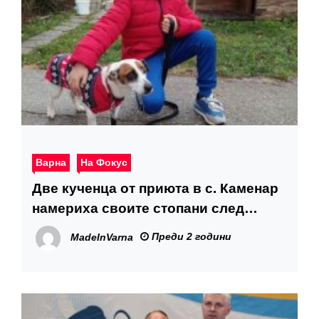
Варна
На Фокус
Две кученца от приюта в с. Каменар
намериха своите стопани след
кампанията „(НЕ) сам вкъщи“
Преди 2 години
MadeInVarna