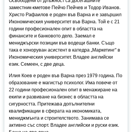
Освободени от длъжност са досегашните
заместник-кметове Пейчо Пейчев и Тодор Иванов.
Христо Рафаилов е роден във Варна и е завършил
Икономическия университет във Варна. Той е с 21
години професионален опит в областта на
финансите и банковото дело. Заемал е
мениджърски позиции във водещи банки. Също
така е хоноруван асистент в катедра „Маркетинг“ в
Икономическия университет. Владее английски
език. Семеен, с две деца.
Илия Коев е роден във Варна през 1979 година. По
образование е магистър психолог. Има повече от
22 години професионален опит в менажиране на
екипи и развиване на бизнес в областта на
сигурността. Притежава допълнителни
квалификации в сферата на икономиката,
мениджмънта и строителството. Занимава се
активно със спорт. Владее английски и руски език.