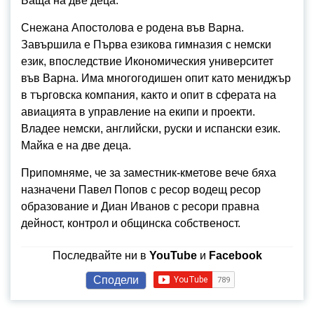
Баща на две деца.
Снежана Апостолова e родена във Варна.
Завършила е Първа езикова гимназия с немски
език, впоследствие Икономическия университет
във Варна. Има многогодишен опит като мениджър
в търговска компания, както и опит в сферата на
авиацията в управление на екипи и проекти.
Владее немски, английски, руски и испански език.
Майка е на две деца.
Припомняме, че за заместник-кметове вече бяха
назначени Павел Попов с ресор водещ ресор
образование и Диан Иванов с ресори правна
дейност, контрол и общинска собственост.
Последвайте ни в
YouTube
и
Facebook
Сподели