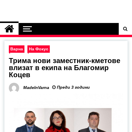
Варна
На Фокус
Трима нови заместник-кметове
влизат в екипа на Благомир
Коцев
Преди 3 години
MadeInVarna