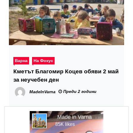
Варна
На Фокус
Кметът Благомир Коцев обяви 2 май
за неучебен ден
Преди 2 години
MadeInVarna
Made in Varna
85K likes