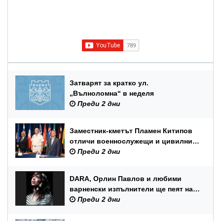
Затварят за кратко ул.
„Вълноломна“ в неделя
Преди 2 дни
Заместник-кметът Пламен Китипов
отличи военнослужещи и цивилни
служители по повод Празника на
Преди 2 дни
ВМС
DARA, Орлин Павлов и любими
варненски изпълнители ще пеят на
празника на Варна
Преди 2 дни