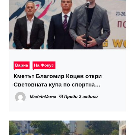
Варна
На Фокус
Кметът Благомир Коцев откри
Световната купа по спортна
гимнастика във Варна
Преди 2 години
MadeInVarna