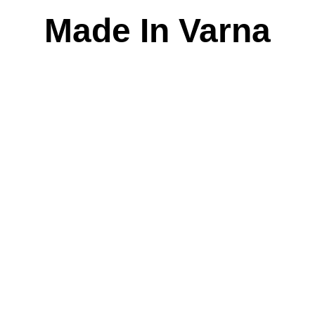
Skip
Made In Varna
to
content