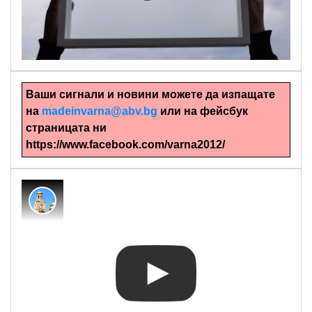
alinapapercut.com
Ръчно изрязани картини
Ваши сигнали и новини можете да изпащате
на
madeinvarna@abv.bg
или на фейсбук
страницата ни
https://www.facebook.com/varna2012/