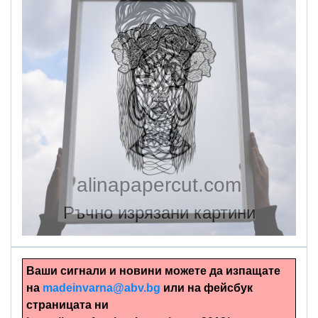
alinapapercut.com
Ръчно изрязани картини
Ваши сигнали и новини можете да изпащате
на
madeinvarna@abv.bg
или на фейсбук
страницата ни