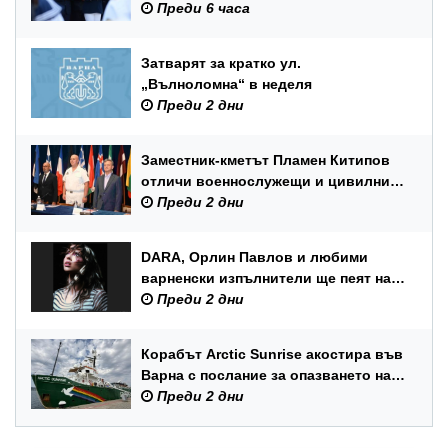
Преди 6 часа
Затварят за кратко ул.
„Вълноломна“ в неделя
Преди 2 дни
Заместник-кметът Пламен Китипов
отличи военнослужещи и цивилни
служители по повод Празника на
Преди 2 дни
ВМС
DARA, Орлин Павлов и любими
варненски изпълнители ще пеят на
празника на Варна
Преди 2 дни
Корабът Arctic Sunrise акостира във
Варна с послание за опазването на
Черно море
Преди 2 дни