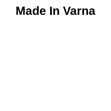
Skip
Made In Varna
to
content