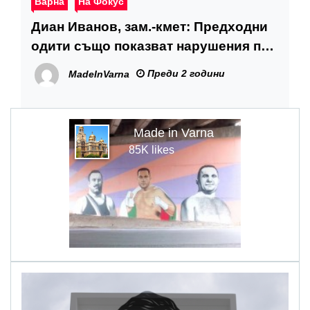
Варна
На Фокус
Диан Иванов, зам.-кмет: Предходни
одити също показват нарушения при
поръчките на резервни части в
Преди 2 години
MadeInVarna
„Градски транспорт“
Made in Varna
85K likes