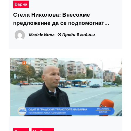
Варна
Стела Николова: Внесохме
предложение да се подпомогнат
пострадалите от блок 302 във
Преди 6 години
MadeInVarna
Владиславово