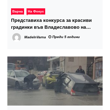
Варна
На Фокус
Представиха конкурса за красиви
градинки във Владиславово на
международен форум
Преди 5 години
MadeInVarna