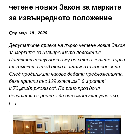
четене новия Закон за мерките
за извънредното положение
ср мар. 18 , 2020
Депутатите приеха на първо четене новия Закон
за мерките за извънредното положение
Предстои гласуването му на второ четене първо
на комисии и след това в петък в пленарна зала.
След продължили часове дебати предложенията
бяха приети със 129 гласа „за“, 0 „против“
и 70 „въздържали се“. По-рано през деня
депутатите решиха да отложат гласуването,
[…]