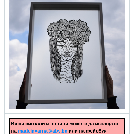
alinapapercut.com
Ръчно изрязани картини
Ваши сигнали и новини можете да изпащате
на
madeinvarna@abv.bg
или на фейсбук