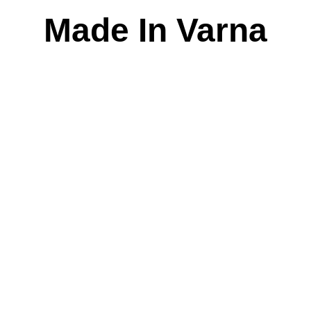
Skip
Made In Varna
to
content