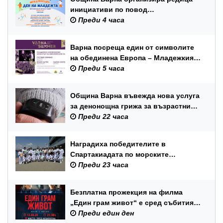
инициативи по повод
Международния ден на младежта –
Преди 4 часа
12 август
Варна посреща един от символите
на обединена Европа – Младежкия
симфоничен оркестър на ЕС
Преди 5 часа
Община Варна въвежда нова услуга
за денонощна грижа за възрастни
хора и лица с трайни увреждания
Преди 22 часа
Наградиха победителите в
Спартакиадата по морските
спортове на Военноморските сили
Преди 23 часа
Безплатна прожекция на филма
„Един грам живот“ е сред събитията
за Международния ден на младежта
Преди един ден