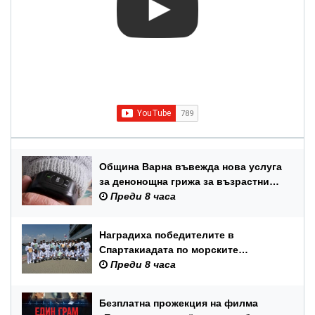
Община Варна въвежда нова услуга
за денонощна грижа за възрастни
хора и лица с трайни увреждания
Преди 8 часа
Наградиха победителите в
Спартакиадата по морските
спортове на Военноморските сили
Преди 8 часа
Безплатна прожекция на филма