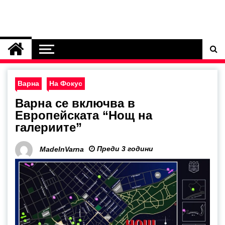
Варна
На Фокус
Варна се включва в
Европейската “Нощ на
галериите”
Преди 3 години
MadeInVarna