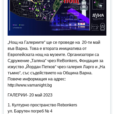
„Нощ на Галериите“ ще се проведе на 20-ти май
във Варна. Това е втората инициатива от
Европейската нощ на музеите. Организатори са
Сдружение „Таляна“ чрез ReBonkers, Фондация за
изкуство „Йордан Петков“ чрез галерия Ларго и „На
тъмно“, със съдействието на Община Варна.
Повече информация на адрес:
http://www.varnanight.bg
ГАЛЕРИИ- 20 май 2023
1. Културно пространство Rebonkers
ул. Барутен погреб № 4