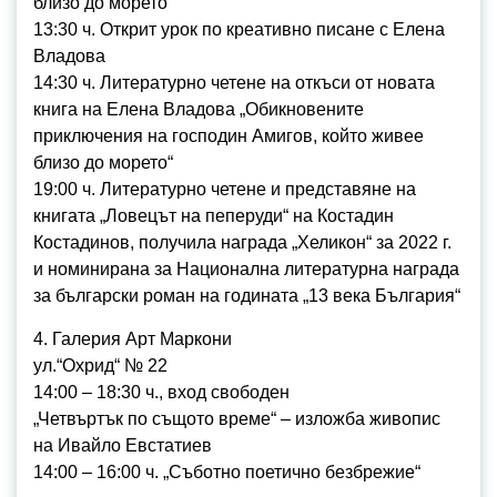
близо до морето“
13:30 ч. Открит урок по креативно писане с Елена
Владова
14:30 ч. Литературно четене на откъси от новата
книга на Елена Владова „Обикновените
приключения на господин Амигов, който живее
близо до морето“
19:00 ч. Литературно четене и представяне на
книгата „Ловецът на пеперуди“ на Костадин
Костадинов, получила награда „Хеликон“ за 2022 г.
и номинирана за Национална литературна награда
за български роман на годината „13 века България“
4. Галерия Арт Маркони
ул.“Охрид“ № 22
14:00 – 18:30 ч., вход свободен
„Четвъртък по същото време“ – изложба живопис
на Ивайло Евстатиев
14:00 – 16:00 ч. „Съботно поетично безбрежие“