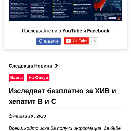
Последвайте ни в
YouTube
и
Facebook
Сподели
Следваща Новина
Варна
На Фокус
Изследват безплатно за ХИВ и
хепатит В и С
чт май 18 , 2023
Всеки, който иска да получи информация, да бъде