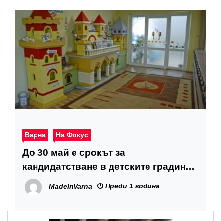
Варна
На Фокус
До 30 май е срокът за
кандидатстване в детските градини
във Варна
Преди 1 година
MadeInVarna