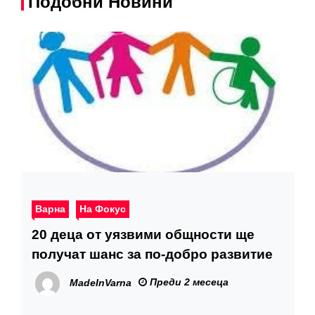
Подобни Новини
Варна
На Фокус
20 деца от уязвими общности ще
получат шанс за по-добро развитие
Преди 2 месеца
MadeInVarna