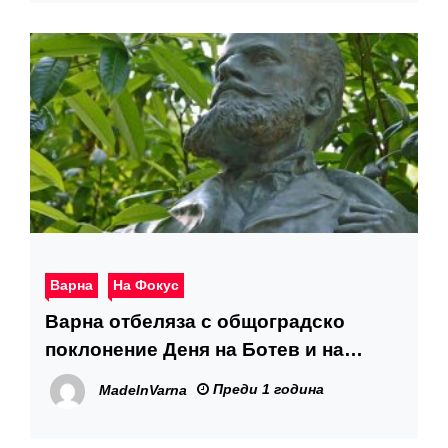
Варна
На Фокус
Варна отбеляза с общоградско
поклонение Деня на Ботев и на
загиналите за свободата на
Преди 1 година
MadeInVarna
България