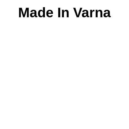
Skip
Made In Varna
to
content