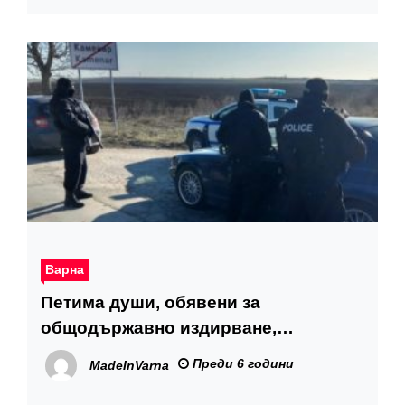
Варна
Петима души, обявени за
общодържавно издирване,
задържаха в Каменар
Преди 6 години
MadeInVarna