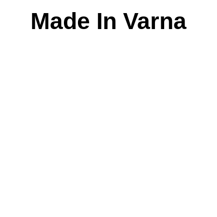
Skip
Made In Varna
to
content