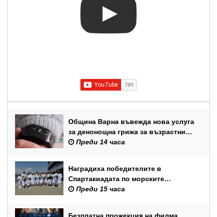
Община Варна въвежда нова услуга
за денонощна грижа за възрастни
хора и лица с трайни увреждания
Преди 14 часа
Наградиха победителите в
Спартакиадата по морските
спортове на Военноморските сили
Преди 15 часа
Безплатна прожекция на филма