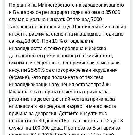
По данни на Министерството на здравеопазването
в България се регистрират годишно около 35 000
случая с мозъчен инсулт. От тях над 7000
завършват с летален изход. Преживелите мозъчния
инсулт с различна степен на инвалидност годишно
са над 28 000. При 10 % от оцелелите
инвалидността е тежко проявена и изисква
допълнителни грижи и помощ от семейството,
близките и обществото. От преживелите мозъчни
инсулти 25-50% са с говорно-речеви нарушения
(афазия), като при половината от тях тези
инвалидизиращи нарушения остават трайни.
Инсултите са втората по честота причина за
развитие на деменция, най-честата причина за
епилепсия в напреднала възраст и много честа
причина за депресия. Детските инсулти във
възрастта от 30 дни до 18 г. са с честота от 2 до 13
случая на 100 000 деца. Прогноза за България за