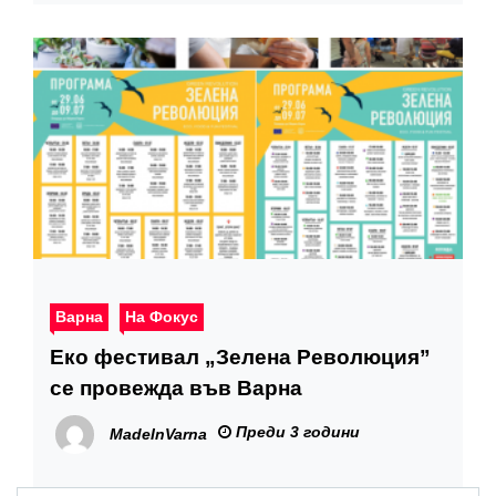
Варна
На Фокус
Еко фестивал „Зелена Революция”
се провежда във Варна
Преди 3 години
MadeInVarna