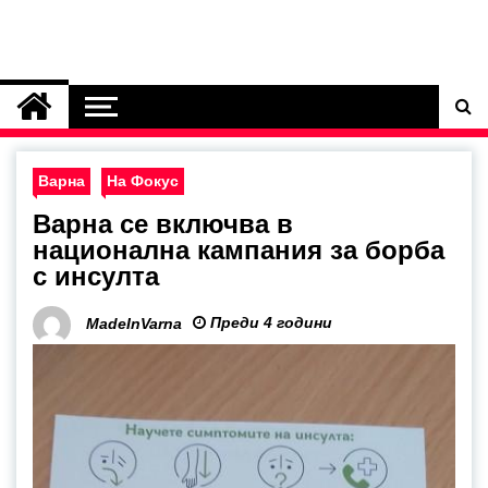
Варна
На Фокус
Варна се включва в
национална кампания за борба
с инсулта
Преди 4 години
MadeInVarna