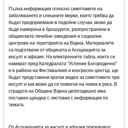
Пълна информация относно симптомите на
заболяването и спешните мерки, които трябва да
бъдат предприемани в подобни случаи, може да
бъде намерена в брошурите, разпространени в
общинските лечебни заведения и социални
центрове на територията на Варна. Материалите
са подготвени от общината и Асоциацията за
инсулт и афазия. На електронните табла, които се
намират пред Катедралата “Успение Богородично”
и в района на Фестивалния и конгресен център, ще
бъдат представени кратки видеа за симптомите при
инсулт и как може да се помогне на човек в риск. В
сградата на Община Варна целогодишно има
поставен щендер с листовки с информация по
темата.
От Асоциацията за инсулт и афазия призовават