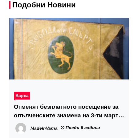
Подобни Новини
Варна
Отменят безплатното посещение за
опълченските знамена на 3-ти март
във Варна
Преди 6 години
MadeInVarna