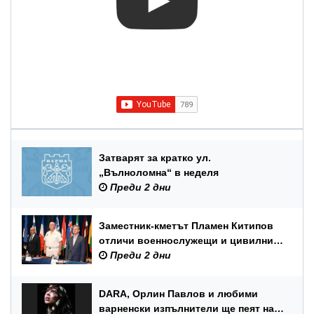
Затварят за кратко ул.
„Вълноломна“ в неделя
Преди 2 дни
Заместник-кметът Пламен Китипов
отличи военнослужещи и цивилни
служители по повод Празника на
Преди 2 дни
ВМС
DARA, Орлин Павлов и любими
варненски изпълнители ще пеят на