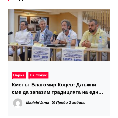
Варна
На Фокус
Кметът Благомир Коцев: Длъжни
сме да запазим традицията на едно
от най-значимите спортни събития
Преди 2 години
MadeInVarna
във Варна – плувния маратон Галата
– Варна