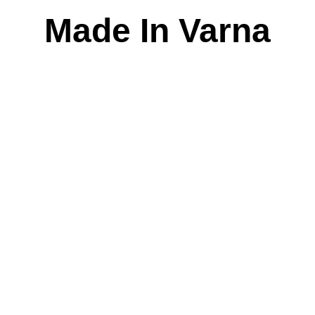
Skip
Made In Varna
to
content