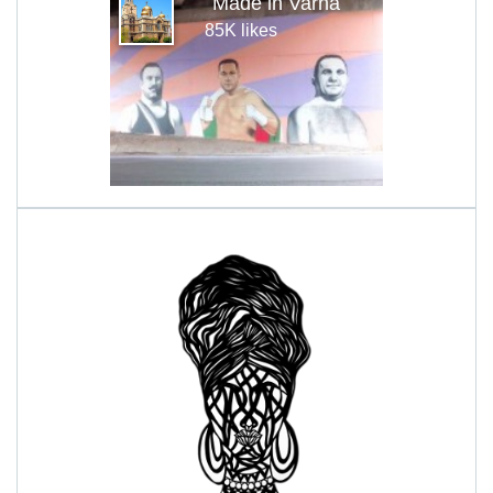
Made in Varna
85K likes