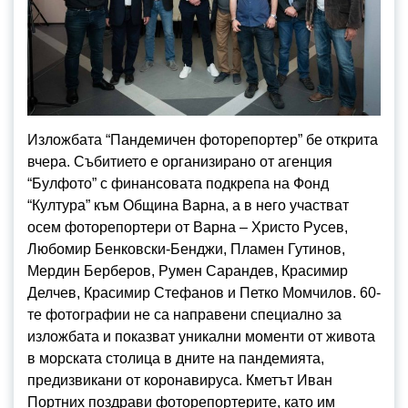
Изложбата “Пандемичен фоторепортер” бе открита
вчера. Събитието е организирано от агенция
“Булфото” с финансовата подкрепа на Фонд
“Култура” към Община Варна, а в него участват
осем фоторепортери от Варна – Христо Русев,
Любомир Бенковски-Бенджи, Пламен Гутинов,
Мердин Берберов, Румен Сарандев, Красимир
Делчев, Красимир Стефанов и Петко Момчилов. 60-
те фотографии не са направени специално за
изложбата и показват уникални моменти от живота
в морската столица в дните на пандемията,
предизвикани от коронавируса. Кметът Иван
Портних поздрави фоторепортерите, като им