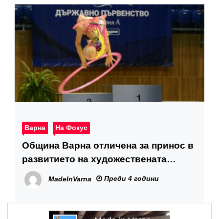
Варна
На Фокус
Община Варна отличена за принос в
развитието на художествената
гимнастика
Преди 4 години
MadeInVarna