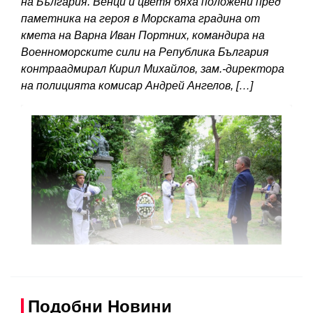
на България. Венци и цветя бяха положени пред
паметника на героя в Морската градина от
кмета на Варна Иван Портних, командира на
Военноморските сили на Република България
контраадмирал Кирил Михайлов, зам.-директора
на полицията комисар Андрей Ангелов, […]
Подобни Новини