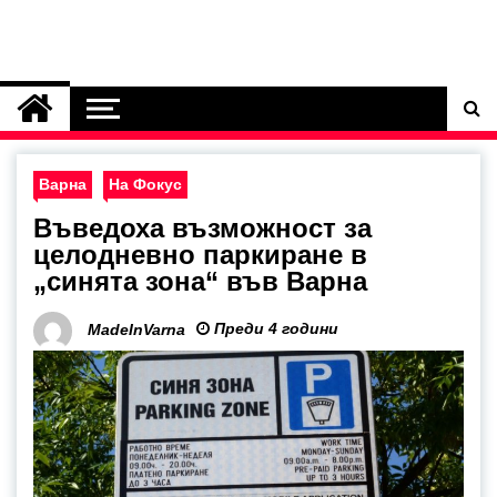
Варна
На Фокус
Въведоха възможност за
целодневно паркиране в
„синята зона“ във Варна
Преди 4 години
MadeInVarna