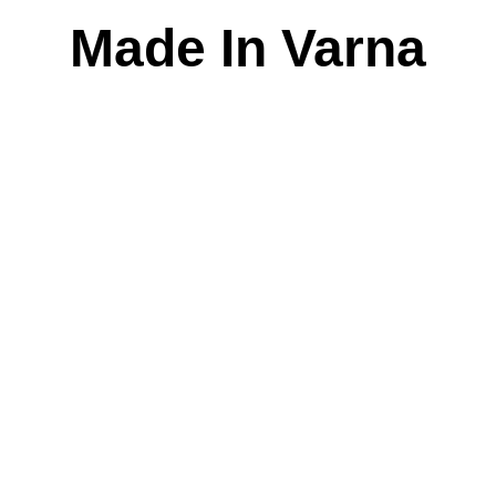
Skip
Made In Varna
to
content