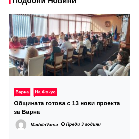
Подобни Новини
Варна
На Фокус
Общината готова с 13 нови проекта
за Варна
Преди 3 години
MadeInVarna