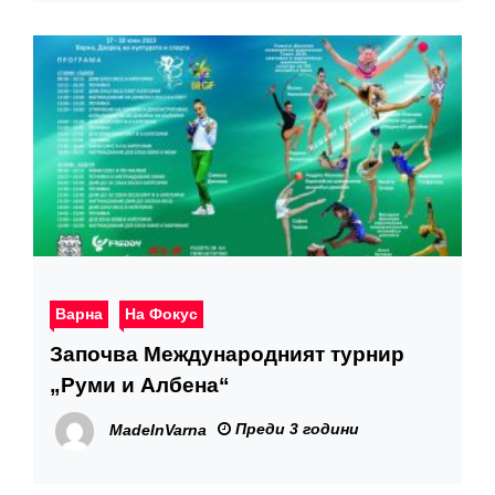
Варна
На Фокус
Започва Международният турнир
„Руми и Албена“
Преди 3 години
MadeInVarna