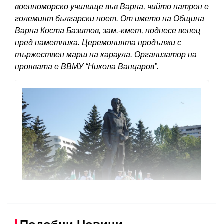
военноморско училище във Варна, чийто патрон е
големият български поет. От името на Община
Варна Коста Базитов, зам.-кмет, поднесе венец
пред паметника. Церемонията продължи с
тържествен марш на караула. Организатор на
проявата е ВВМУ “Никола Вапцаров”.