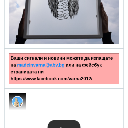
alinapapercut.com
Ръчно изрязани картини
Ваши сигнали и новини можете да изпащате
на
madeinvarna@abv.bg
или на фейсбук
страницата ни
https://www.facebook.com/varna2012/