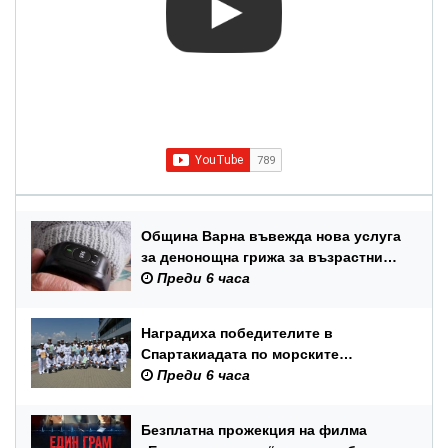
Община Варна въвежда нова услуга
за денонощна грижа за възрастни
хора и лица с трайни увреждания
Преди 6 часа
Наградиха победителите в
Спартакиадата по морските
спортове на Военноморските сили
Преди 6 часа
Безплатна прожекция на филма