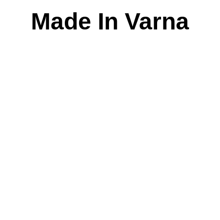
Skip
Made In Varna
to
content