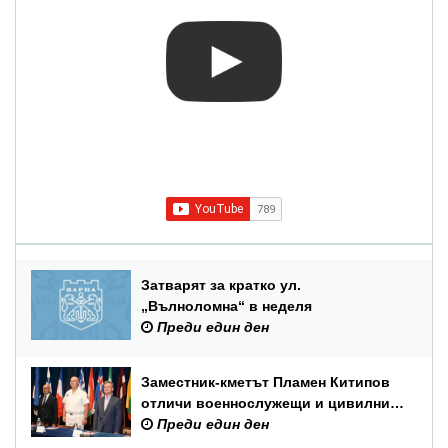
Затварят за кратко ул.
„Вълноломна“ в неделя
Преди един ден
Заместник-кметът Пламен Китипов
отличи военнослужещи и цивилни
служители по повод Празника на
Преди един ден
ВМС