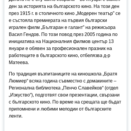
ден за историята на българското кино. На този ден
през 1915 г. в столичното кино „Модерен театър” се
е състояла премиерата на първия български
игрален филм „Българан е галант” на режисьора
Васил Гендов. По този повод през 2005 година по
инициатива на Националния филмов център 13
януари е обявен за професионален празник на
работещите в българското кино, отбелязва д-р
Матеева.
По традиция възпитаниците на киношкола „Братя
Люмиер“ всяка година съвместно с домакините –
Регионална библиотека „Пенчо Славейков“ (отдел
„Изкуство“), подготвят свои презентации, свързани
с българското кино. По време на срещата ще бъдат
припомнени и любими мелодии от българските
ленти.