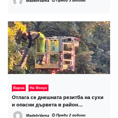
Преди 3 години
MadeInVarna
бюджетите си по време на
общественото обсъждане
Варна
На Фокус
Отлага се днешната резитба на сухи
и опасни дървета в район
„Приморски“
Преди 2 години
MadeInVarna