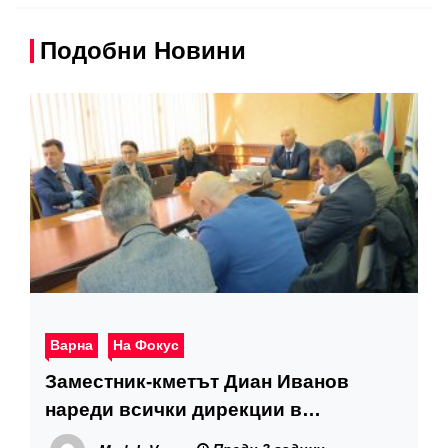
Подобни Новини
Варна
На Фокус
Заместник-кметът Диан Иванов
нареди всички дирекции в
Общината да са готови да защитят