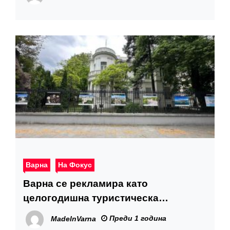
Варна
На Фокус
Варна се рекламира като
целогодишна туристическа
дестинация във Варшава
Преди 1 година
MadeInVarna