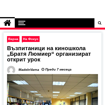
Варна
На Фокус
Възпитаници на киношкола
„Братя Люмиер“ организират
открит урок
Преди 7 месеца
MadeInVarna