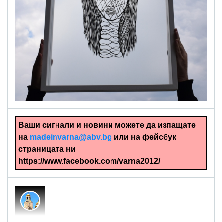
alinapapercut.com
Ръчно изрязани картини
Ваши сигнали и новини можете да изпащате
на
madeinvarna@abv.bg
или на фейсбук
страницата ни
https://www.facebook.com/varna2012/