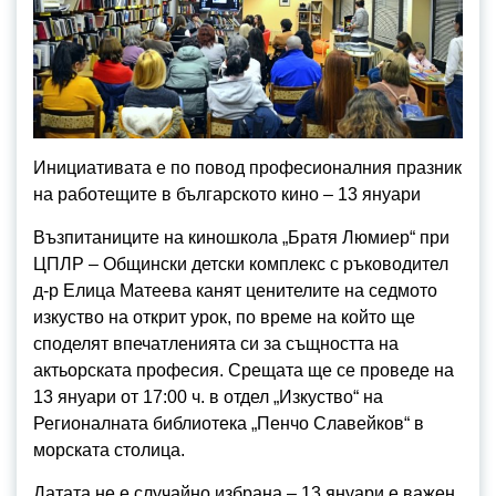
Инициативата е по повод професионалния празник
на работещите в българското кино – 13 януари
Възпитаниците на киношкола „Братя Люмиер“ при
ЦПЛР – Общински детски комплекс с ръководител
д-р Елица Матеева канят ценителите на седмото
изкуство на открит урок, по време на който ще
споделят впечатленията си за същността на
актьорската професия. Срещата ще се проведе на
13 януари от 17:00 ч. в отдел „Изкуство“ на
Регионалната библиотека „Пенчо Славейков“ в
морската столица.
Датата не е случайно избрана – 13 януари е важен