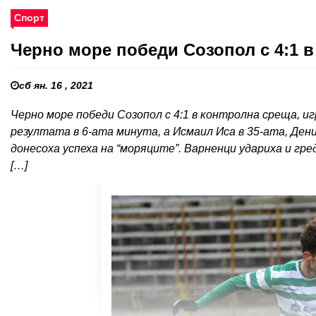
Спорт
Черно море победи Созопол с 4:1 в
сб ян. 16 , 2021
Черно море победи Созопол с 4:1 в контролна среща, и
резултата в 6-ата минута, а Исмаил Иса в 35-ата, Ден
донесоха успеха на “моряците”. Варненци удариха и гр
[…]