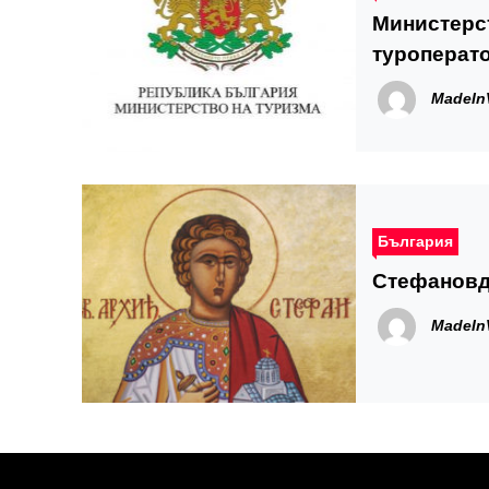
Министерст
туроперато
субсидия, 
MadeIn
България
Стефановде
MadeIn