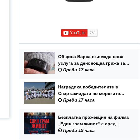
Община Варна въвежда нова
услуга за денонощна грижа за
възрастни хора и лица с трайни
Преди 17 часа
увреждания
Наградиха победителите в
Спартакиадата по морските
спортове на Военноморските
Преди 17 часа
сили
Безплатна прожекция на филма
„Един грам живот“ е сред
събитията за Международния
Преди 19 часа
ден на младежта във Варна