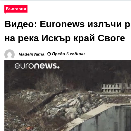
България
Видео: Euronews излъчи р
на река Искър край Своге
Преди 6 години
MadeInVarna