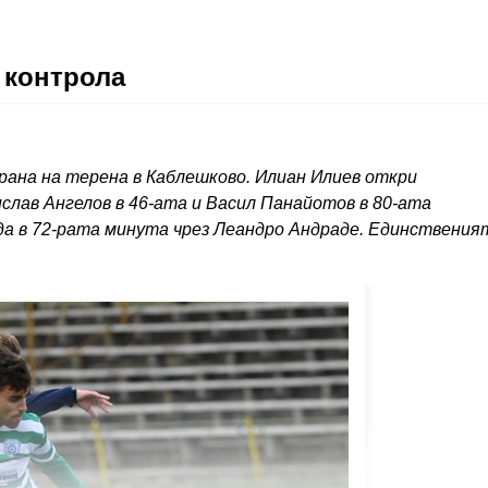
 контрола
грана на терена в Каблешково. Илиан Илиев откри
ислав Ангелов в 46-ата и Васил Панайотов в 80-ата
еда в 72-рата минута чрез Леандро Андраде. Единствения