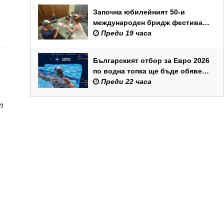
Започна юбилейният 50-и
международен бридж фестивал
„Варна“
Преди 19 часа
Българският отбор за Евро 2026
по водна топка ще бъде обявен
на 7 август
Преди 22 часа
т