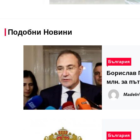
Подобни Новини
България
Борислав Г
млн. за пъ
MadeIn
България