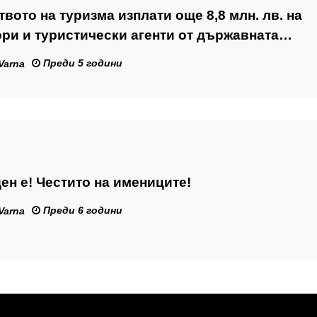
вото на туризма изплати още 8,8 млн. лв. на
ри и туристически агенти от държавната
отпусната за сектора
Преди 5 години
Varna
н е! Честито на имениците!
Преди 6 години
Varna