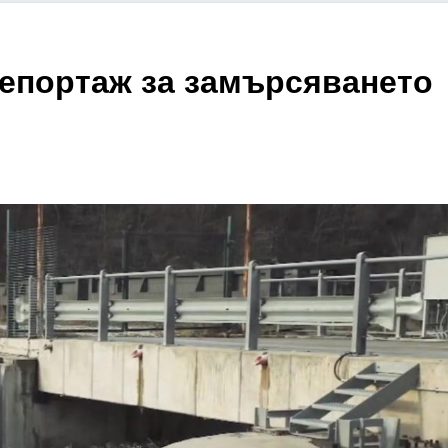
епортаж за замърсяването