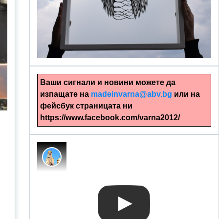
alinapapercut.com
Ръчно изрязани картини
Ваши сигнали и новини можете да
изпащате на
madeinvarna@abv.bg
или на
фейсбук страницата ни
https://www.facebook.com/varna2012/