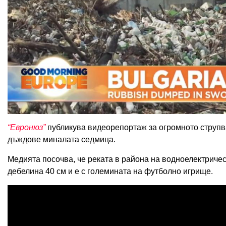
“Евронюз”
публикува видеорепортаж за огромното струпва
дъждове миналата седмица.
Медията посочва, че реката в района на водноелектричес
дебелина 40 см и е с големината на футболно игрище.