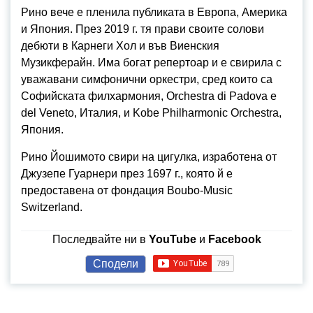
Рино вече е пленила публиката в Европа, Америка
и Япония. През 2019 г. тя прави своите солови
дебюти в Карнеги Хол и във Виенския
Музикферайн. Има богат репертоар и е свирила с
уважавани симфонични оркестри, сред които са
Софийската филхармония, Orchestra di Padova e
del Veneto, Италия, и Kobe Philharmonic Orchestra,
Япония.
Рино Йошимото свири на цигулка, изработена от
Джузепе Гуарнери през 1697 г., която й е
предоставена от фондация Boubo-Music
Switzerland.
Последвайте ни в
YouTube
и
Facebook
Сподели