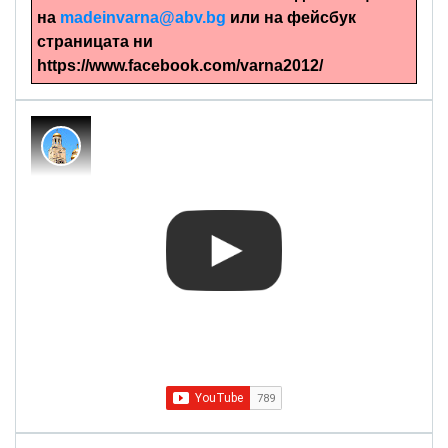
на
madeinvarna@abv.bg
или на фейсбук
страницата ни
https://www.facebook.com/varna2012/