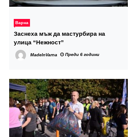
Варна
Заснеха мъж да мастурбира на
улица “Нежност”
Преди 6 години
MadeInVarna