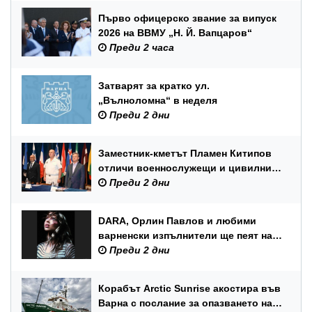
Първо офицерско звание за випуск
2026 на ВВМУ „Н. Й. Вапцаров“
Преди 2 часа
Затварят за кратко ул.
„Вълноломна“ в неделя
Преди 2 дни
Заместник-кметът Пламен Китипов
отличи военнослужещи и цивилни
служители по повод Празника на
Преди 2 дни
ВМС
DARA, Орлин Павлов и любими
варненски изпълнители ще пеят на
празника на Варна
Преди 2 дни
Корабът Arctic Sunrise акостира във
Варна с послание за опазването на