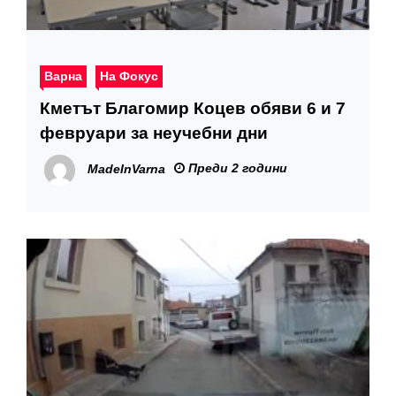
Варна
На Фокус
Кметът Благомир Коцев обяви 6 и 7
февруари за неучебни дни
Преди 2 години
MadeInVarna