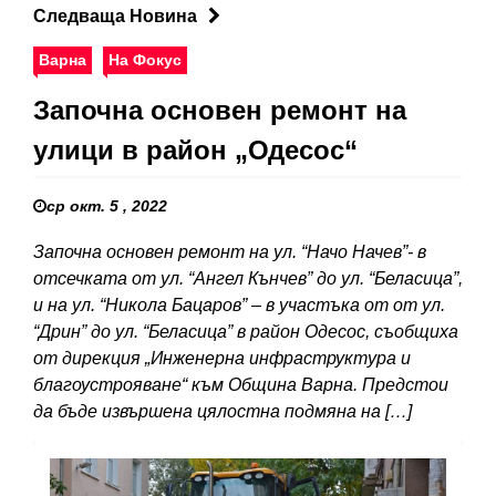
Следваща Новина
Варна
На Фокус
Започна основен ремонт на
улици в район „Одесос“
ср окт. 5 , 2022
Започна основен ремонт на ул. “Начо Начев”- в
отсечката от ул. “Ангел Кънчев” до ул. “Беласица”,
и на ул. “Никола Бацаров” – в участъка от от ул.
“Дрин” до ул. “Беласица” в район Одесос, съобщиха
от дирекция „Инженерна инфраструктура и
благоустрояване“ към Община Варна. Предстои
да бъде извършена цялостна подмяна на […]