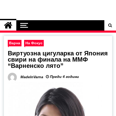
Варна
На Фокус
Виртуозна цигуларка от Япония
свири на финала на ММФ
“Варненско лято”
Преди 4 години
MadeInVarna