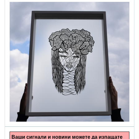
alinapapercut.com
Ръчно изрязани картини
Ваши сигнали и новини можете да изпащате