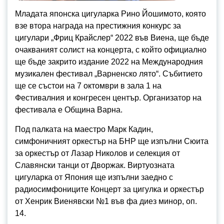
Младата японска цигуларка Рино Йошимото, която
взе втора награда на престижния конкурс за
цигулари „Фриц Крайслер“ 2022 във Виена, ще бъде
очакваният солист на концерта, с който официално
ще бъде закрито издание 2022 на Международния
музикален фестивал „Варненско лято“. Събитието
ще се състои на 7 октомври в зала 1 на
Фестивалния и конгресен център. Организатор на
фестивала е Община Варна.
Под палката на маестро Марк Кадин,
симфоничният оркестър на БНР ще изпълни Сюита
за оркестър от Лазар Николов и селекция от
Славянски танци от Дворжак. Виртуозната
цигуларка от Япония ще изпълни заедно с
радиосимфониците Концерт за цигулка и оркестър
от Хенрик Виенявски №1 във фа диез минор, оп.
14.