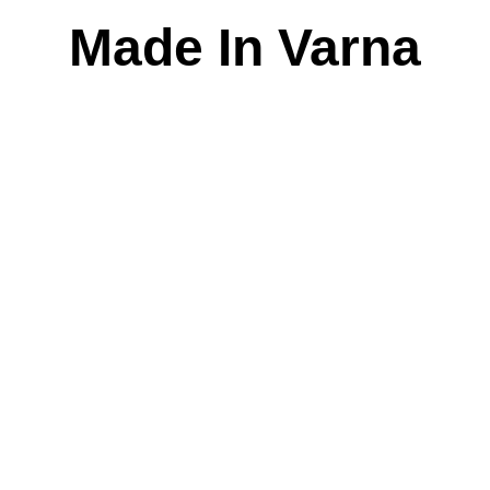
Skip
Made In Varna
to
content