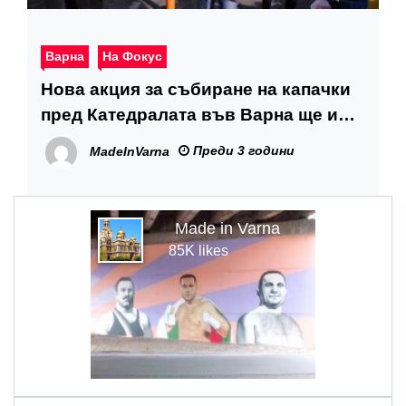
Варна
На Фокус
Нова акция за събиране на капачки
пред Катедралата във Варна ще има
тази събота
Преди 3 години
MadeInVarna
Made in Varna
85K likes