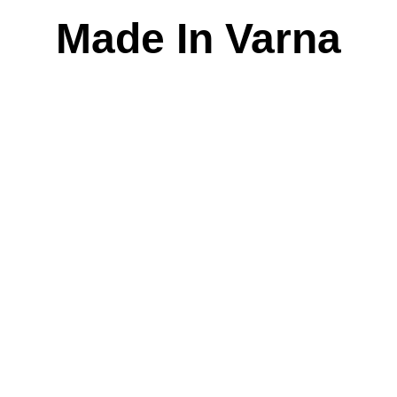
Skip
Made In Varna
to
content