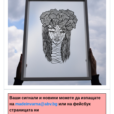
alinapapercut.com
Ръчно изрязани картини
Ваши сигнали и новини можете да изпащате
на
madeinvarna@abv.bg
или на фейсбук
страницата ни