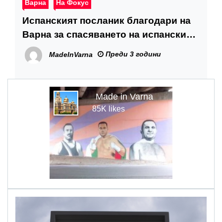
Варна
На Фокус
Испанският посланик благодари на
Варна за спасяването на испански
учени
Преди 3 години
MadeInVarna
Made in Varna
85K likes