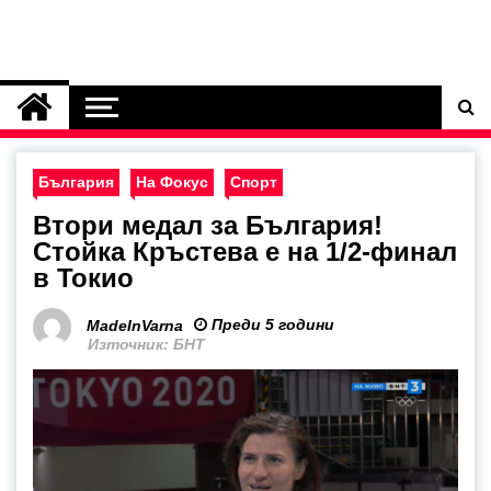
България
На Фокус
Спорт
Втори медал за България!
Стойка Кръстева е на 1/2-финал
в Токио
Преди 5 години
MadeInVarna
Източник: БНТ