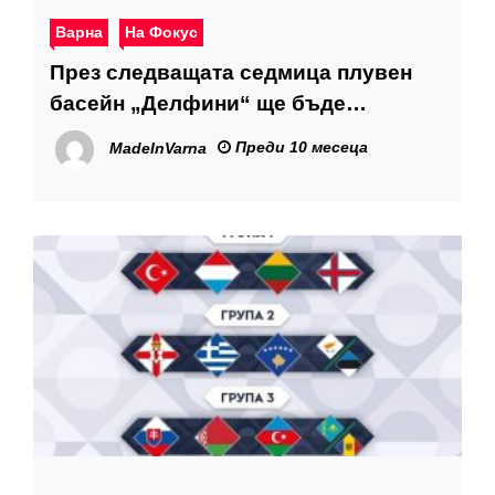
Варна
На Фокус
През следващата седмица плувен
басейн „Делфини“ ще бъде
затворен
Преди 10 месеца
MadeInVarna