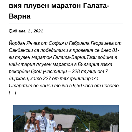
вия плувен маратон Галата-
Варна
нд авг. 1 , 2021
Йордан Янчев от София и Габриела Георгиева от
Сандански са победитили в провелия се днес 81-
ви плувен маратон Галата-Варна.Тази година в
най-стария плувен маратон в България взеха
рекорден брой участници – 228 плувци от 7
държави, като 227 от тях финишираха.
Стартът бе даден точно в 9,30 часа от новото
[…]