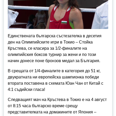
Единствената българска състезателка в десетия
ден на Олимпийските игри в Токио – Стойка
Кръстева, се класира за 1/2-финалите на
олимпийския боксов турнир за жени и по този
начин донесе поне бронзов медал за България.
В срещата от 1/4-финалите в категория до 51 кг,
двукратната ни европейска шампионка победи
втората поставена в схемата Юан Чан от Китай с
4:1 съдийски гласа!
Следващият мач на Кръстева в Токио е на 4 август
от 8:15 часа българско време срещу
представителката на домакините от Япония –