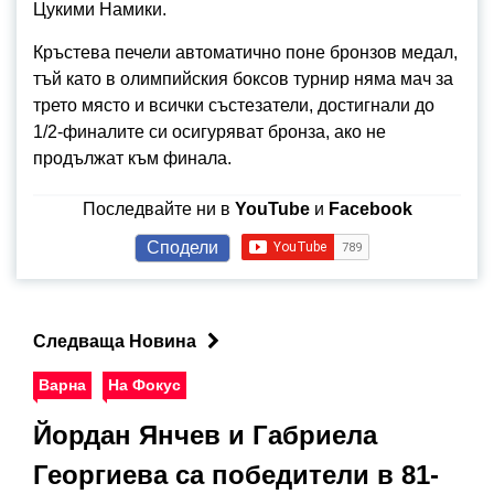
Цукими Намики.
Кръстева печели автоматично поне бронзов медал,
тъй като в олимпийския боксов турнир няма мач за
трето място и всички състезатели, достигнали до
1/2-финалите си осигуряват бронза, ако не
продължат към финала.
Последвайте ни в
YouTube
и
Facebook
Сподели
Следваща Новина
Варна
На Фокус
Йордан Янчев и Габриела
Георгиева са победители в 81-