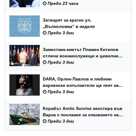
Преди 23 часа
Затварят за кратко ул.
„Вълноломна“ в неделя
Преди 3 дни
Заместник-кметът Пламен Китипов
отличи военнослужещи и цивилни
служители по повод Празника на
Преди 3 дни
ВМС
DARA, Орлин Павлов и любими
варненски изпълнители ще пеят на
празника на Варна
Преди 3 дни
Корабът Arctic Sunrise акостира във
Варна с послание за опазването на
Черно море
Преди 3 дни