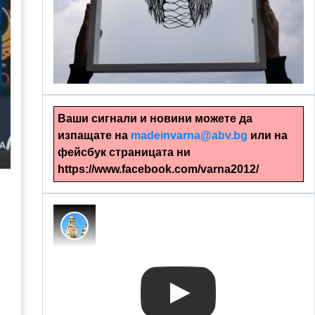
alinapapercut.com
Ръчно изрязани картини
Ваши сигнали и новини можете да
изпащате на
madeinvarna@abv.bg
или на
фейсбук страницата ни
https://www.facebook.com/varna2012/