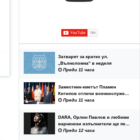
Затварят за кратко ул.
„Вълноломна“ в неделя
Преди 11 часа
Заместник-кметът Пламен
Китипов отличи военнослужещи
и цивилни служители по повод
Преди 11 часа
Празника на ВМС
DARA, Орлин Павлов и любими
варненски изпълнители ще пеят
на празника на Варна
Преди 12 часа