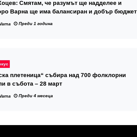
оцев: Смятам, че разумът ще надделее и
оро Варна ще има балансиран и добър бюджет
Преди 1 година
Varna
окус
ска плетеница“ събира над 700 фолклорни
и в събота – 28 март
Преди 4 месеца
Varna