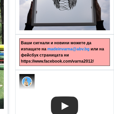
alinapapercut.com
Ръчно изрязани картини
Ваши сигнали и новини можете да
изпащате на
madeinvarna@abv.bg
или на
фейсбук страницата ни
https://www.facebook.com/varna2012/