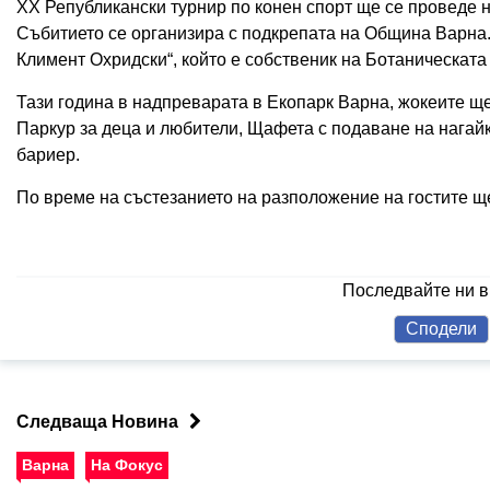
XX Републикански турнир по конeн спорт ще се проведе на
Събитието се организира с подкрепата на Община Варна.
Климент Охридски“, който е собственик на Ботаническата
Тази година в надпреварата в Екопарк Варна, жокеите ще 
Паркур за деца и любители, Щафета с подаване на нагай
бариер.
По време на състезанието на разположение на гостите ще
Последвайте ни 
Сподели
Следваща Новина
Варна
На Фокус