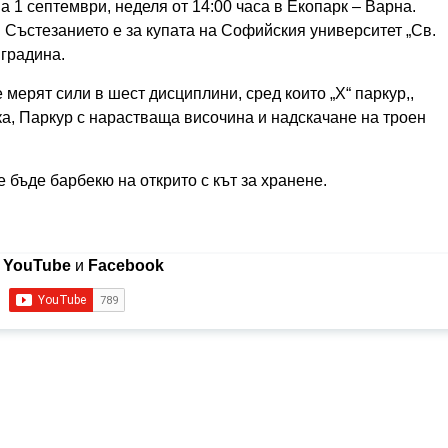
 1 септември, неделя от 14:00 часа в Екопарк – Варна.
 Състезанието е за купата на Софийския университет „Св.
 градина.
мерят сили в шест дисциплини, сред които „Х“ паркур,,
ка, Паркур с нарастваща височина и надскачане на троен
 бъде барбекю на открито с кът за хранене.
в
YouTube
и
Facebook