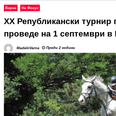
Варна
На Фокус
XX Републикански турнир 
проведе на 1 септември в
Преди 2 години
MadeInVarna