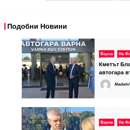
Подобни Новини
Варна
На Ф
Кметът Бла
автогара в
MadeIn
Варна
На Ф