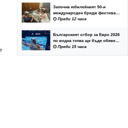
Започна юбилейният 50-и
международен бридж фестивал
„Варна“
Преди 12 часа
Българският отбор за Евро 2026
по водна топка ще бъде обявен
на 7 август
Преди 15 часа
е