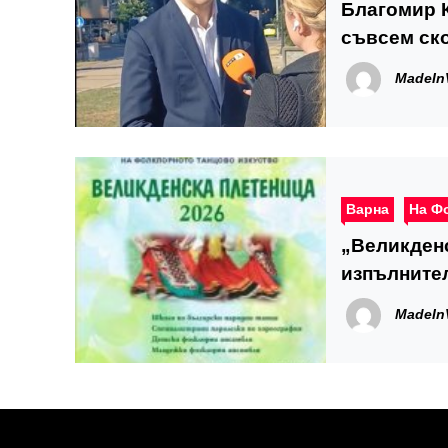
Благомир К
съвсем ск
MadeIn
Варна
На Ф
„Великден
изпълнител
MadeIn