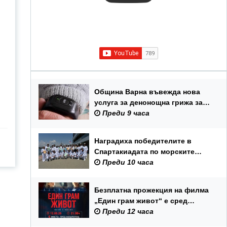
Община Варна въвежда нова
услуга за денонощна грижа за
възрастни хора и лица с трайни
Преди 9 часа
увреждания
Наградиха победителите в
Спартакиадата по морските
спортове на Военноморските
Преди 10 часа
сили
Безплатна прожекция на филма
„Един грам живот“ е сред
събитията за Международния
Преди 12 часа
ден на младежта във Варна