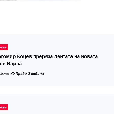
окус
гомир Коцев преряза лентата на новата
ъв Варна
Преди 2 години
Varna
окус