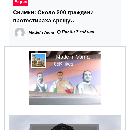
Варна
Снимки: Около 200 граждани
протестираха срещу
презастрояването на парка в
Преди 7 години
MadeInVarna
“Почивка”
Made in Varna
85K likes