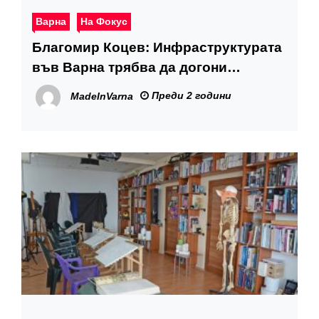
Варна
На Фокус
Благомир Коцев: Инфраструктурата
във Варна трябва да догони
частното строителство
Преди 2 години
MadeInVarna