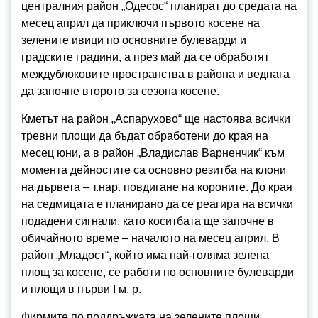
централния район „Одесос“ планират до средата на
месец април да приключи първото косене на
зелените ивици по основните булеварди и
градските градини, а през май да се обработят
междублоковите пространства в района и веднага
да започне второто за сезона косене.
Кметът на район „Аспарухово“ ще настоява всички
тревни площи да бъдат обработени до края на
месец юни, а в район „Владислав Варненчик“ към
момента дейностите са основно резитба на клони
на дървета – т.нар. повдигане на короните. До края
на седмицата е планирано да се реагира на всички
подадени сигнали, като коситбата ще започне в
обичайното време – началото на месец април. В
район „Младост“, който има най-голяма зелена
площ за косене, се работи по основните булеварди
и площи в първи I м. р.
Фирмите по поддръжката на зелените площи