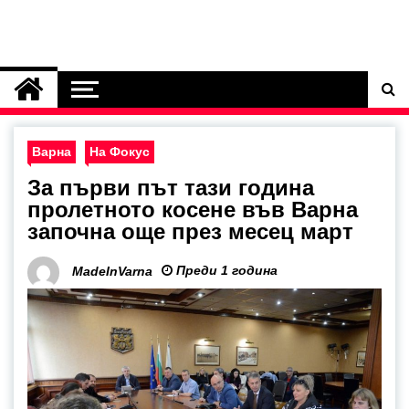
Варна
На Фокус
За първи път тази година
пролетното косене във Варна
започна още през месец март
Преди 1 година
MadeInVarna