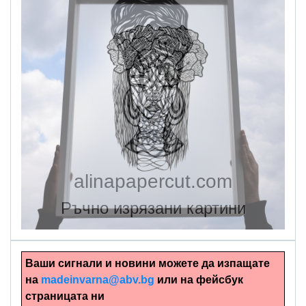
alinapapercut.com
Ръчно изрязани картини
Ваши сигнали и новини можете да изпащате
на
madeinvarna@abv.bg
или на фейсбук
страницата ни