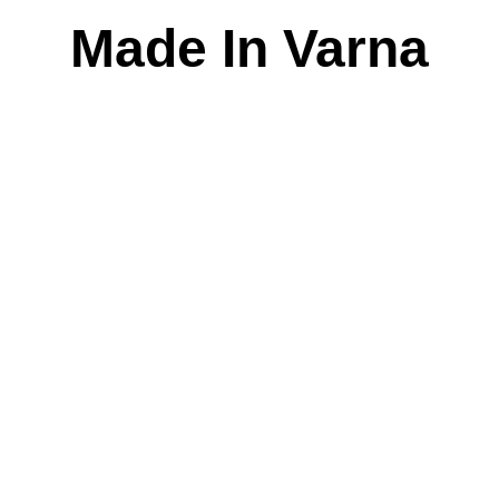
Skip
Made In Varna
to
content