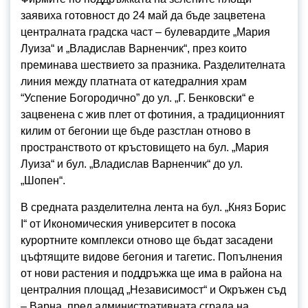
заявиха готовност до 24 май да бъде зацветена
централната градска част – булевардите „Мария
Луиза“ и „Владислав Варненчик“, през които
преминава шествието за празника. Разделителната
линия между платната от катедралния храм
“Успение Богородично” до ул. „Г. Бенковски“ е
зацвенена с жив плет от фотиния, а традиционният
килим от бегонии ще бъде разстлан отново в
пространството от кръстовището на бул. „Мария
Луиза“ и бул. „Владислав Варненчик“ до ул.
„Шопен“.
В средната разделителна лента на бул. „Княз Борис
I“ от Икономическия университет в посока
курортните комплекси отново ще бъдат засадени
цъфтящите видове бегония и тагетис. Попълнения
от нови растения и поддръжка ще има в района на
централния площад „Независимост“ и Окръжен съд
– Варна, пред административната сграда на