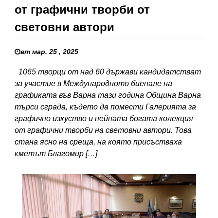
от графични творби от
световни автори
вт мар. 25 , 2025
1065 творци от над 60 държави кандидатстват
за участие в Международното биенале на
графиката във Варна тази година Община Варна
търси сграда, където да помести Галерията за
графично изкуство и нейната богата колекция
от графични творби на световни автори. Това
стана ясно на среща, на която присъстваха
кметът Благомир […]