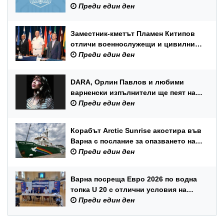
Преди един ден
Заместник-кметът Пламен Китипов
отличи военнослужещи и цивилни
служители по повод Празника на
Преди един ден
ВМС
DARA, Орлин Павлов и любими
варненски изпълнители ще пеят на
празника на Варна
Преди един ден
Корабът Arctic Sunrise акостира във
Варна с послание за опазването на
Черно море
Преди един ден
Варна посреща Евро 2026 по водна
топка U 20 с отлични условия на
състезателните басейни
Преди един ден