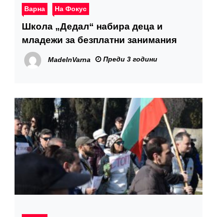
Варна
На Фокус
Школа „Дедал“ набира деца и
младежи за безплатни занимания
Преди 3 години
MadeInVarna