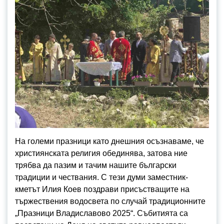
На големи празници като днешния осъзнаваме, че
християнската религия обединява, затова ние
трябва да пазим и тачим нашите български
традиции и чествания. С тези думи заместник-
кметът Илия Коев поздрави присъстващите на
тържествения водосвета по случай традиционните
„Празници Владиславово 2025“. Събитията са