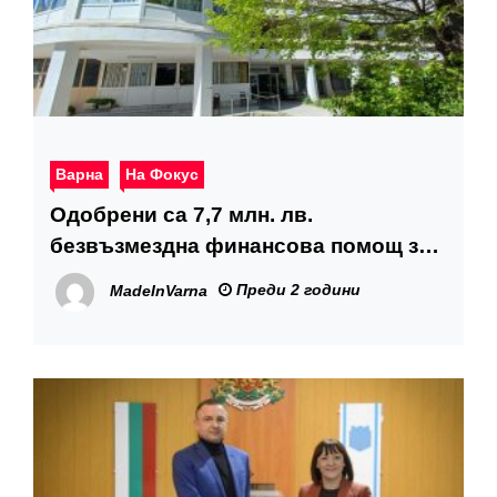
Варна
На Фокус
Одобрени са 7,7 млн. лв.
безвъзмездна финансова помощ за
ремонт на дом „Гергана“
Преди 2 години
MadeInVarna