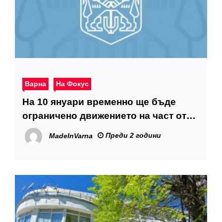
Варна
На Фокус
На 10 януари временно ще бъде
ограничено движението на част от
бул. „Хр. Смирненски“
Преди 2 години
MadeInVarna