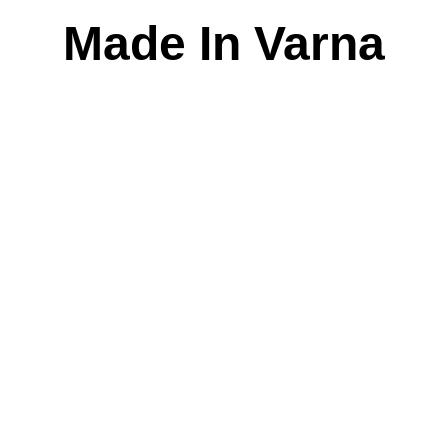
Skip
Made In Varna
to
content