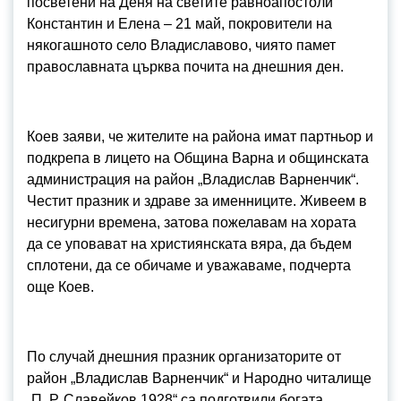
посветени на Деня на светите равноапостоли
Константин и Елена – 21 май, покровители на
някогашното село Владиславово, чиято памет
православната църква почита на днешния ден.
Коев заяви, че жителите на района имат партньор и
подкрепа в лицето на Община Варна и общинската
администрация на район „Владислав Варненчик“.
Честит празник и здраве за именниците. Живеем в
несигурни времена, затова пожелавам на хората
да се уповават на християнската вяра, да бъдем
сплотени, да се обичаме и уважаваме, подчерта
още Коев.
По случай днешния празник организаторите от
район „Владислав Варненчик“ и Народно читалище
„П. Р. Славейков 1928“ са подготвили богата