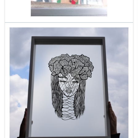
alinapapercut.com
Ръчно изрязани картини