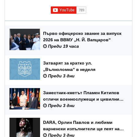
Първо офицерско звание за випуск
2026 на ВВМУ „Н. Й. Вапцаров“
Преди 19 часа
Затварят за кратко ул.
„Вълноломна“ в неделя
Преди 3 дни
Заместник-кметът Пламен Китипов
отличи военнослужещи и цивилни
служители по повод Празника на
Преди 3 дни
ВМС
DARA, Орлин Павлов и любими
варненски изпълнители ще пеят на
празника на Варна
Преди 3 дни