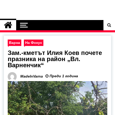
Варна
На Фокус
Зам.-кметът Илия Коев почете
празника на район „Вл.
Варненчик“
Преди 1 година
MadeInVarna