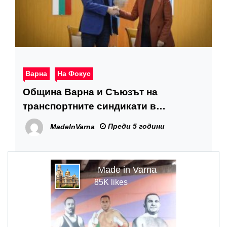
Варна
На Фокус
Община Варна и Съюзът на
транспортните синдикати в
България подписаха споразумение
Преди 5 години
MadeInVarna
за сътрудничество
Made in Varna
85K likes