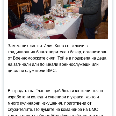
Заместник-кметът Илия Коев се включи в
традиционния благотворителен базар, организиран
от Военноморските сили. Той е в подкрепа на деца
на загинали или починали военнослужещи или
цивилни служители ВМС.
В сградата на Главния щаб бяха изложени ръчно
изработени коледни сувенири и украса, както и
много кулинарни изкушения, приготвени от
служителите. По думите на командира на ВМС
контраадмирал Кирил Михайлов работещите във