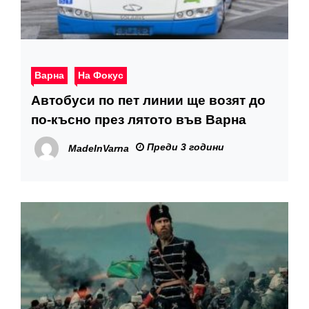
Варна
На Фокус
Автобуси по пет линии ще возят до
по-късно през лятото във Варна
Преди 3 години
MadeInVarna