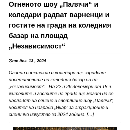
Огненото шоу „Палячи“ и
коледари радват варненци и
гостите на града на коледния
базар на площад
„Независимост“
пт дек. 13 , 2024
Огнени спектакли и коледари ще зарадват
посетителите на коледния базар на пл.
„Независимост“. На 22 и 26 декември от 18 ч.
жителите и гостите на града ще могат да се
насладят на огнено и светлинно шоу „Палячи“,
носител на награда „Икар“ за атракционно и
сценично изкуство за 2024 година. […]