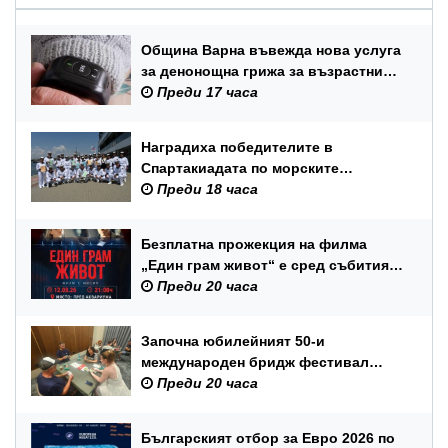
Община Варна въвежда нова услуга
за денонощна грижа за възрастни
хора и лица с трайни увреждания
Преди 17 часа
Наградиха победителите в
Спартакиадата по морските
спортове на Военноморските сили
Преди 18 часа
Безплатна прожекция на филма
„Един грам живот“ е сред събитията
за Международния ден на младежта
Преди 20 часа
във Варна
Започна юбилейният 50-и
международен бридж фестивал
„Варна“
Преди 20 часа
Българският отбор за Евро 2026 по