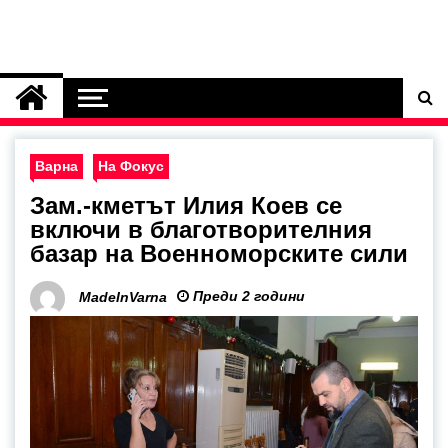
Варна
На Фокус
Зам.-кметът Илия Коев се
включи в благотворителния
базар на Военноморските сили
Преди 2 години
MadeInVarna