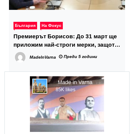
България
На Фокус
Премиерът Борисов: До 31 март ще
приложим най-строги мерки, защото
животът и здравето на хората са
Преди 5 години
MadeInVarna
най-важни
Made in Varna
85K likes