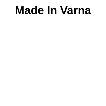
Skip
Made In Varna
to
content