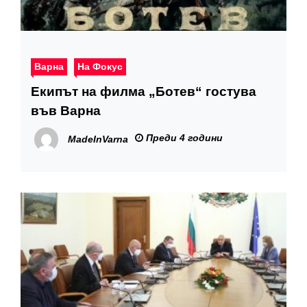
Варна
На Фокус
Екипът на филма „Ботев“ гостува
във Варна
Преди 4 години
MadeInVarna