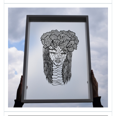
alinapapercut.com
Ръчно изрязани картини