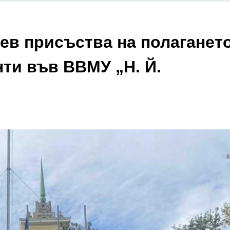
ев присъства на полаганет
нти във ВВМУ „Н. Й.