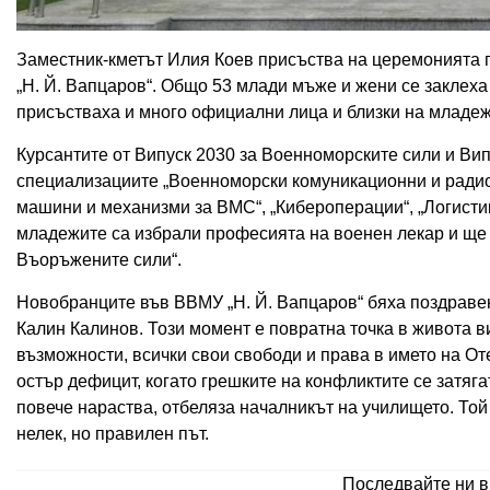
Заместник-кметът Илия Коев присъства на церемонията п
„Н. Й. Вапцаров“. Общо 53 млади мъже и жени се заклех
присъстваха и много официални лица и близки на младе
Курсантите от Випуск 2030 за Военноморските сили и Вип
специализациите „Военноморски комуникационни и радио
машини и механизми за ВМС“, „Кибероперации“, „Логисти
младежите са избрали професията на военен лекар и ще 
Въоръжените сили“.
Новобранците във ВВМУ „Н. Й. Вапцаров“ бяха поздраве
Калин Калинов. Този момент е повратна точка в живота ви
възможности, всички свои свободи и права в името на От
остър дефицит, когато грешките на конфликтите се затяг
повече нараства, отбеляза началникът на училището. Той
нелек, но правилен път.
Последвайте ни 