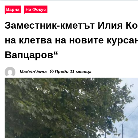
Варна
На Фокус
Заместник-кметът Илия Ко
на клетва на новите курса
Вапцаров“
Преди 11 месеца
MadeInVarna