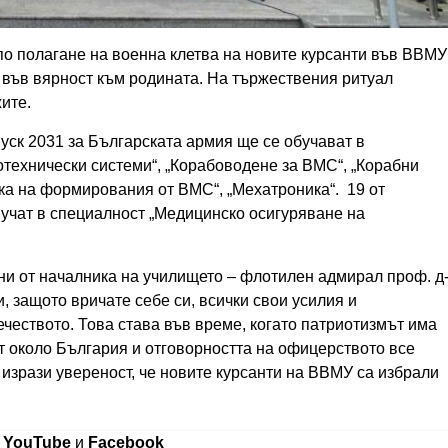
о полагане на военна клетва на новите курсанти във ВВМУ
а във вярност към родината. На тържествения ритуал
жите.
уск 2031 за Българската армия ще се обучават в
технически системи“, „Корабоводене за ВМС“, „Корабни
ка на формирования от ВМС“, „Мехатроника“. 19 от
учат в специалност „Медицинско осигуряване на
ни от началника на училището – флотилен адмирал проф. д
, защото вричате себе си, всички свои усилия и
ечеството. Това става във време, когато патриотизмът има
ат около България и отговорността на офицерството все
 изрази увереност, че новите курсанти на ВВМУ са избрали
в
YouTube
и
Facebook