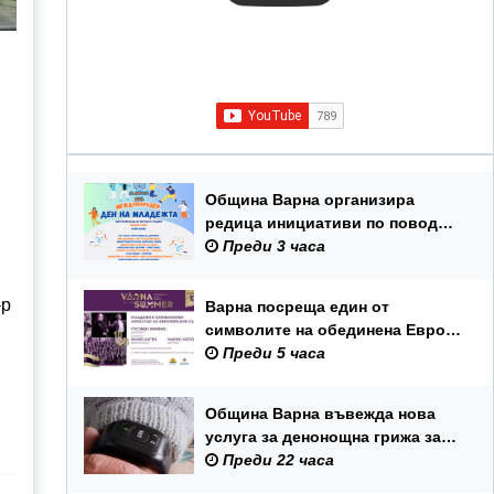
Община Варна организира
редица инициативи по повод
Международния ден на
Преди 3 часа
младежта – 12 август
-р
Варна посреща един от
символите на обединена Европа
– Младежкия симфоничен
Преди 5 часа
оркестър на ЕС
Община Варна въвежда нова
услуга за денонощна грижа за
възрастни хора и лица с трайни
Преди 22 часа
увреждания