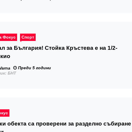
а Фокус
Спорт
л за България! Стойка Кръстева е на 1/2-
окио
Преди 5 години
Varna
ик: БНТ
окус
ки обекта са проверени за разделно събиране
ци