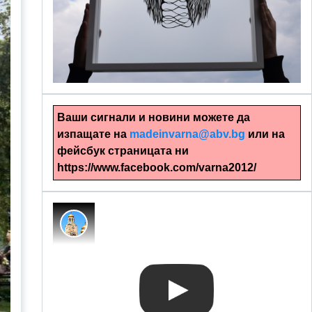
alinapapercut.com
Ръчно изрязани картини
Ваши сигнали и новини можете да
изпащате на
madeinvarna@abv.bg
или на
фейсбук страницата ни
https://www.facebook.com/varna2012/