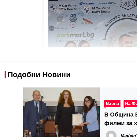
Подобни Новини
Варна
На Ф
В Община 
филми за 
житейски 
MadeIn