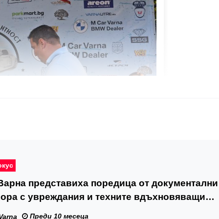
окус
Варна представиха поредица от документални
хора с увреждания и техните вдъхновяващи
истории
Преди 10 месеца
Varna