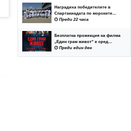
Наградиха победителите в
Спартакиадата по морските
спортове на Военноморските
Преди 22 часа
сили
Безплатна прожекция на филма
„Един грам живот“ е сред
събитията за Международния
Преди един ден
ден на младежта във Варна