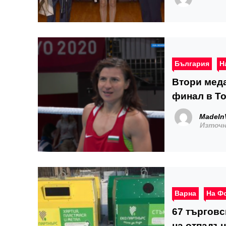
България
Н
Втори меда
финал в Т
MadeIn
Източн
Варна
На Ф
67 търговс
на отпадъ