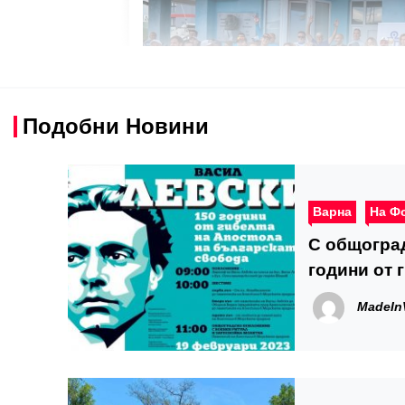
Подобни Новини
Варна
На Ф
С общоград
години от 
MadeIn