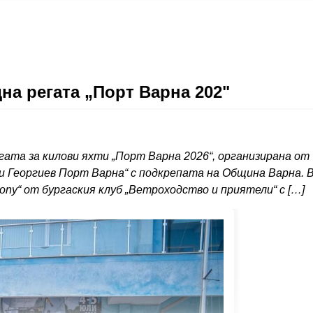
на регата „Порт Варна 202"
ата за килови яхти „Порт Варна 2026“, организирана от
ги Георгиев Порт Варна“ с подкрепата на Община Варна. 
ony“ от бургаския клуб „Ветроходство и приятели“ с […]