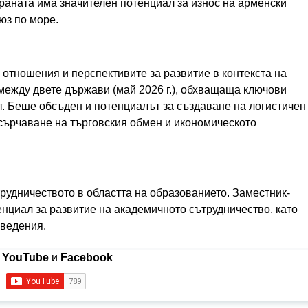
траната има значителен потенциал за износ на арменски
юз по море.
отношения и перспективите за развитие в контекста на
между двете държави (май 2026 г.), обхващаща ключови
ст. Беше обсъден и потенциалът за създаване на логистичен
асърчаване на търговския обмен и икономическото
рудничеството в областта на образованието. Заместник-
енциал за развитие на академичното сътрудничество, като
аведения.
в
YouTube
и
Facebook