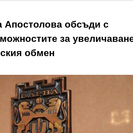
а Апостолова обсъди с
зможностите за увеличаван
еския обмен