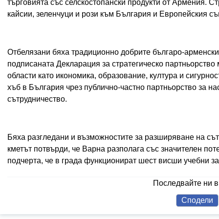
търговията със селскостопански продукти от Армения. С
кайсии, зеленчуци и рози към България и Европейския съ
Отбелязани бяха традиционно добрите българо-арменски 
подписаната Декларация за стратегическо партньорство 
области като икономика, образование, култура и сигурно
хъб в България чрез публично-частно партньорство за н
сътрудничество.
Бяха разгледани и възможностите за разширяване на сът
кметът потвърди, че Варна разполага със значителен пот
подчерта, че в града функционират шест висши учебни з
Последвайте ни 
Сподели