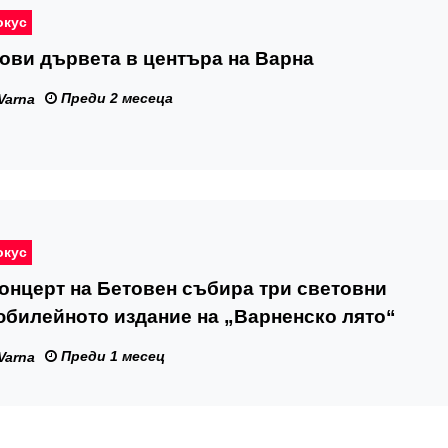
окус
ови дървета в центъра на Варна
Преди 2 месеца
Varna
окус
онцерт на Бетовен събира три световни
юбилейното издание на „Варненско лято“
Преди 1 месец
Varna