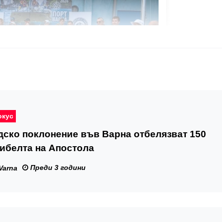
окус
ско поклонение във Варна отбелязват 150
гибелта на Апостола
Преди 3 години
Varna