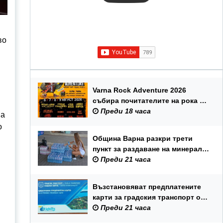
во
Varna Rock Adventure 2026
събира почитателите на рока от
6 до 9 август в Аспарухов парк
Преди 18 часа
на
о
Община Варна разкри трети
пункт за раздаване на минерална
вода
Преди 21 часа
Възстановяват предплатените
карти за градския транспорт от 6
август
Преди 21 часа