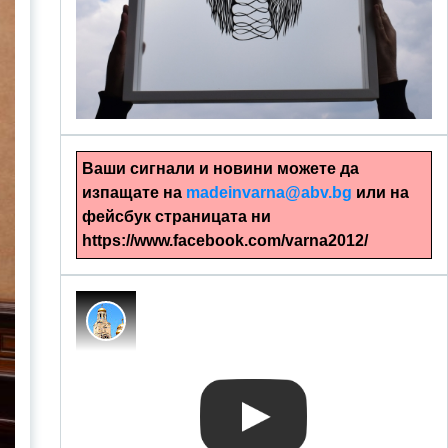
alinapapercut.com
Ръчно изрязани картини
Ваши сигнали и новини можете да
изпащате на
madeinvarna@abv.bg
или на
фейсбук страницата ни
https://www.facebook.com/varna2012/