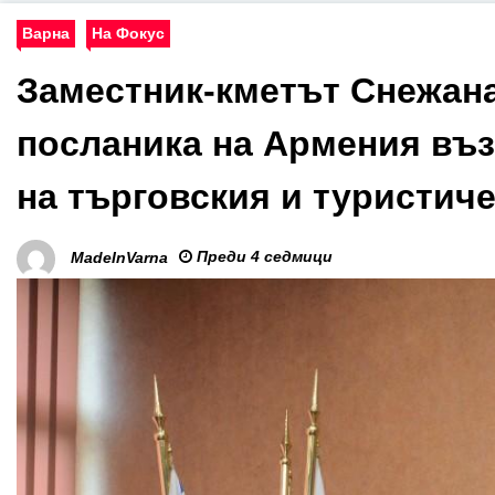
Варна
На Фокус
Заместник-кметът Снежан
посланика на Армения въ
на търговския и туристич
Преди 4 седмици
MadeInVarna