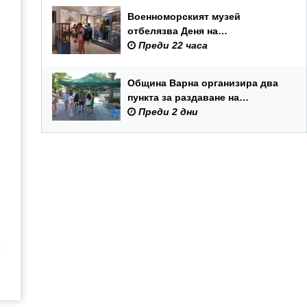
Военноморският музей
отбелязва Деня на
Военноморските сили с вход
Преди 22 часа
свободен и филмови прожекции
Община Варна организира два
пункта за раздаване на
минерална вода
Преди 2 дни