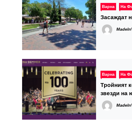
Варна
На Ф
Засаждат н
MadeIn
Варна
На Ф
Тройният к
звезди на 
MadeIn