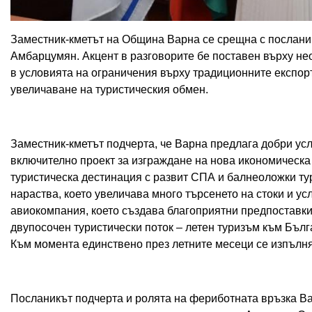
Заместник-кметът на Община Варна се срещна с посланик
Амбарцумян. Акцент в разговорите бе поставен върху не
в условията на ограничения върху традиционните експорт
увеличаване на туристическия обмен.
Заместник-кметът подчерта, че Варна предлага добри усл
включително проект за изграждане на нова икономическа 
туристическа дестинация с развит СПА и балнеоложки тур
нараства, което увеличава много търсенето на стоки и ус
авиокомпания, което създава благоприятни предпоставки
двупосочен туристически поток – летен туризъм към Бълг
Към момента единствено през летните месеци се изпълня
Посланикът подчерта и ролята на фериботната връзка В