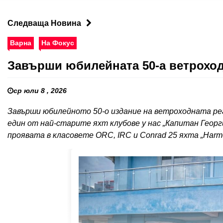
Следваща Новина
Варна
На Фокус
Завърши юбилейната 50-а ветроход
ср юли 8 , 2026
Завърши юбилейното 50-о издание на ветроходната рег
един от най-старите яхт клубове у нас „Капитан Геор
проявата в класовете ORC, IRC и Conrad 25 яхта „Harm