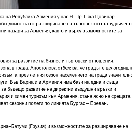
а на Република Армения у нас Н. Пр. Г-жа Цовинар
обходимостта от разширяване на търговското сътрудничест
ни пазари за Армения, както и върху възможностите за
овия за развитие на бизнес и търговски отношения,
зона в града. Апостолова отбеляза, че градът е целогодиш
изъм, а през летния сезон населението на града значителн
луги. Във Варна и в Армения има бази на една и съща
 за бъдещо развитие на директни въздушни връзки и
ария и зимен туризъм към Армения, стана ясно на срещата.
ват сезонни полети по линията Бургас – Ереван.
арна–Батуми (Грузия) и възможностите за разширяване на