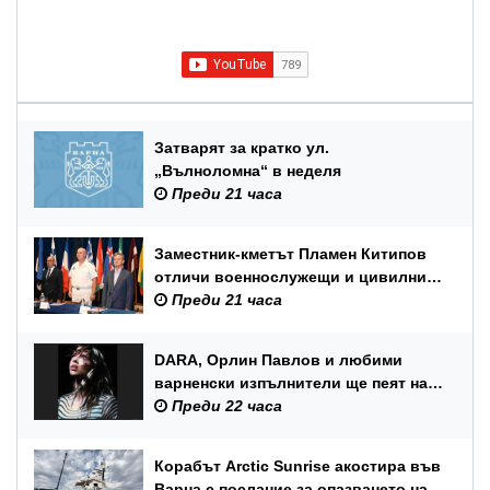
Затварят за кратко ул.
„Вълноломна“ в неделя
Преди 21 часа
Заместник-кметът Пламен Китипов
отличи военнослужещи и цивилни
служители по повод Празника на
Преди 21 часа
ВМС
DARA, Орлин Павлов и любими
варненски изпълнители ще пеят на
празника на Варна
Преди 22 часа
Корабът Arctic Sunrise акостира във
Варна с послание за опазването на