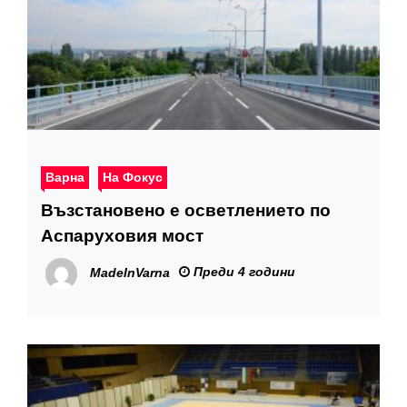
Варна
На Фокус
Възстановено е осветлението по
Аспаруховия мост
Преди 4 години
MadeInVarna