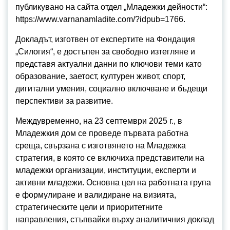
публикувано на сайта отдел „Младежки дейности“:
https://www.varnanamladite.com/?idpub=1766.
Докладът, изготвен от експертите на Фондация
„Силогия“, е достъпен за свободно изтегляне и
представя актуални данни по ключови теми като
образование, заетост, културен живот, спорт,
дигитални умения, социално включване и бъдещи
перспективи за развитие.
Междувременно, на 23 септември 2025 г., в
Младежкия дом се проведе първата работна
среща, свързана с изготвянето на Младежка
стратегия, в която се включиха представители на
младежки организации, институции, експерти и
активни младежи. Основна цел на работната група
е формулиране и валидиране на визията,
стратегическите цели и приоритетните
направления, стъпвайки върху аналитичния доклад