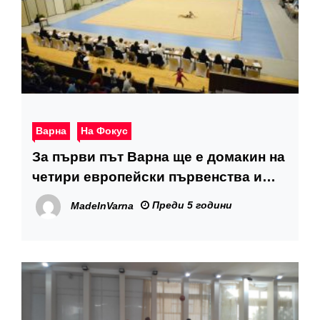
Варна
На Фокус
За първи път Варна ще е домакин на
четири европейски първенства и
една световна купа
Преди 5 години
MadeInVarna