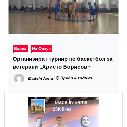
Варна
На Фокус
Организират турнир по баскетбол за
ветерани „Христо Борисов“
Преди 4 години
MadeInVarna
Made in Varna
85K likes