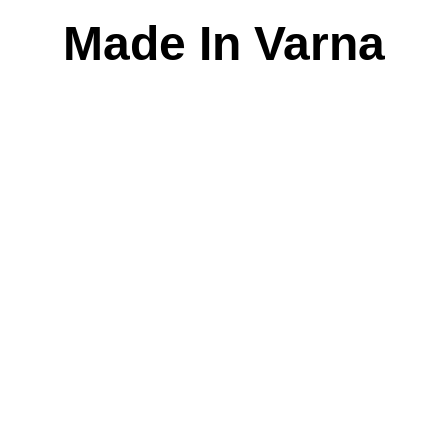
Skip
Made In Varna
to
content