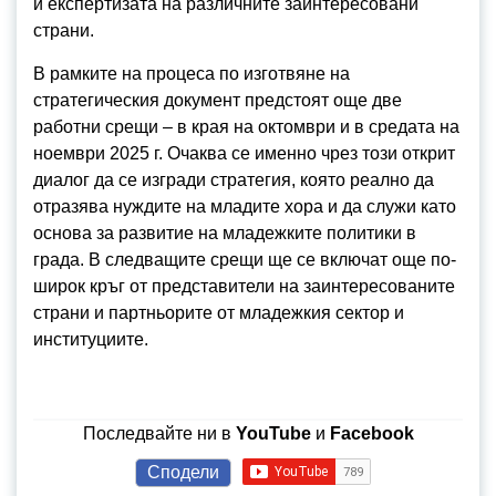
и експертизата на различните заинтересовани
страни.
В рамките на процеса по изготвяне на
стратегическия документ предстоят още две
работни срещи – в края на октомври и в средата на
ноември 2025 г. Очаква се именно чрез този открит
диалог да се изгради стратегия, която реално да
отразява нуждите на младите хора и да служи като
основа за развитие на младежките политики в
града. В следващите срещи ще се включат още по-
широк кръг от представители на заинтересованите
страни и партньорите от младежкия сектор и
институциите.
Последвайте ни в
YouTube
и
Facebook
Сподели