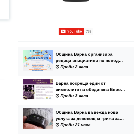
Община Варна организира
редица инициативи по повод
Международния ден на
Преди 2 часа
младежта – 12 август
Варна посреща един от
символите на обединена Европа
– Младежкия симфоничен
Преди 3 часа
оркестър на ЕС
Община Варна въвежда нова
услуга за денонощна грижа за
възрастни хора и лица с трайни
Преди 21 часа
увреждания