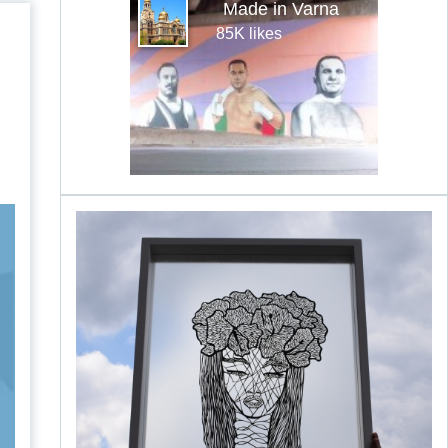
Made in Varna
85K likes