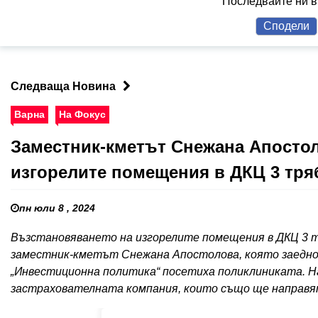
Последвайте ни 
Сподели
Следваща Новина
Варна
На Фокус
Заместник-кметът Снежана Апостол
изгорелите помещения в ДКЦ 3 тряб
пн юли 8 , 2024
Възстановяването на изгорелите помещения в ДКЦ 3 тря
заместник-кметът Снежана Апостолова, която заедно
„Инвестиционна политика“ посетиха поликлиниката. Н
застрахователната компания, които също ще направят