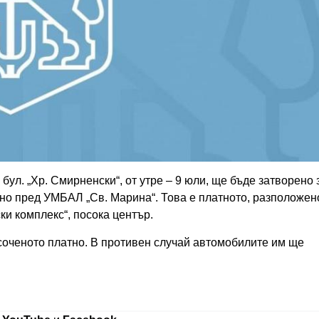
ул. „Хр. Смирненски“, от утре – 9 юли, ще бъде затворено 
но пред УМБАЛ „Св. Марина“. Това е платното, разположен
ки комплекс“, посока център.
соченото платно. В противен случай автомобилите им ще