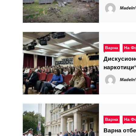
MadeIn
Варна
На Ф
Дискусион
наркотици“
борба с на
MadeIn
Варна
На Ф
Варна отбе