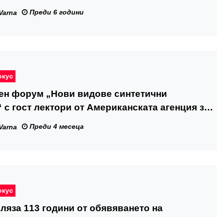
Преди 6 години
Varna
окус
ен форум „Нови видове синтетични
 с гост лектори от Американската агенция за
ркотиците се проведе във Варна
Преди 4 месеца
Varna
окус
ляза 113 години от обявяването на