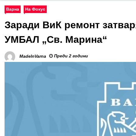
Варна
На Фокус
Заради ВиК ремонт затвар
УМБАЛ „Св. Марина“
Преди 2 години
MadeInVarna