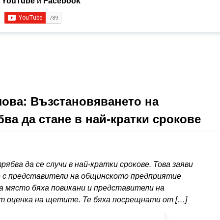
в
YouTube
и
Facebook
ова: Възстановяването на
ва да стане в най-кратки срокове
бва да се случи в най-кратки срокове. Това заяви
 с представители на общинското предприятие
а място бяха повикани и представители на
 оценка на щетите. Те бяха посрещнати от […]