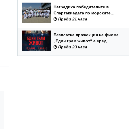
Наградиха победителите в
Спартакиадата по морските
спортове на Военноморските
Преди 21 часа
сили
Безплатна прожекция на филма
„Един грам живот“ е сред
събитията за Международния
Преди 23 часа
ден на младежта във Варна