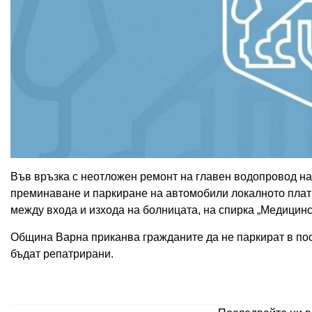
Във връзка с неотложен ремонт на главен водопровод на б
преминаване и паркиране на автомобили локалното плат
между входа и изхода на болницата, на спирка „Медицинс
Община Варна приканва гражданите да не паркират в по
бъдат репатрирани.