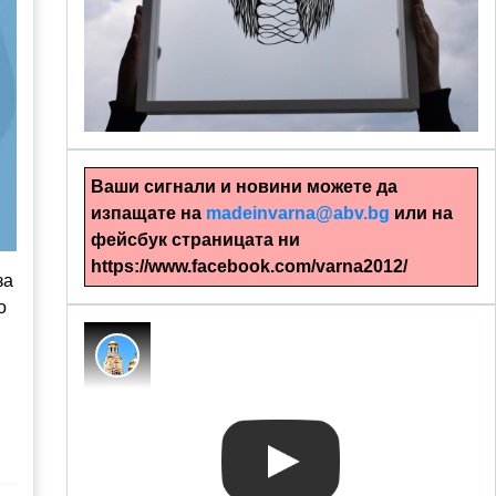
alinapapercut.com
Ръчно изрязани картини
Ваши сигнали и новини можете да
изпащате на
madeinvarna@abv.bg
или на
фейсбук страницата ни
https://www.facebook.com/varna2012/
за
о