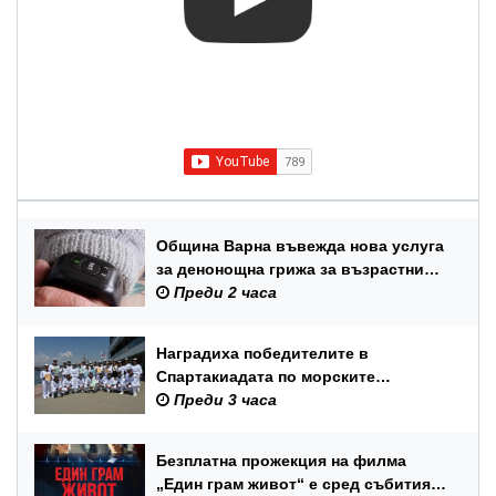
Община Варна въвежда нова услуга
за денонощна грижа за възрастни
хора и лица с трайни увреждания
Преди 2 часа
Наградиха победителите в
Спартакиадата по морските
спортове на Военноморските сили
Преди 3 часа
Безплатна прожекция на филма
„Един грам живот“ е сред събитията