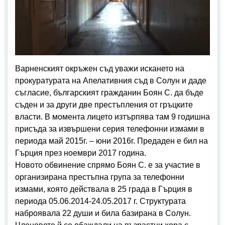
Варненският окръжен съд уважи искането на
прокуратурата на Апелативния съд в Солун и даде
съгласие, българският гражданин Боян С. да бъде
съден и за други две престъпления от гръцките
власти. В момента лицето изтърпява там 9 годишна
присъда за извършени серия телефонни измами в
периода май 2015г. – юни 2016г. Предаден е бил на
Гърция през ноември 2017 година.
Новото обвинение спрямо Боян С. е за участие в
организирана престъпна група за телефонни
измами, която действала в 25 града в Гърция в
периода 05.06.2014-24.05.2017 г. Структурата
наброявала 22 души и била базирана в Солун.