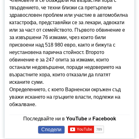
Членовете й се обаждали на възрастни хора с
твърдението, че техни близки са претърпели
здравословен проблем или участие в автомобилна
катастрофа, представяйки се за лекари, адвокати
или за част от семейството. Първото обвинение е
за извършени 76 измами, чрез които били
присвоени над 518 980 евро, както и бижута с
неустановена парична стойност. Второто
обвинение е за 247 опита за измами, които
останали недовършени, поради недоверието на
възрастните хора, които отказали да платят
исканите суми.
Определението, с което Варненски окръжен съд
уважи искането на гръцките власти, подлежи на
обжалване.
Последвайте ни в
YouTube
и
Facebook
Сподели