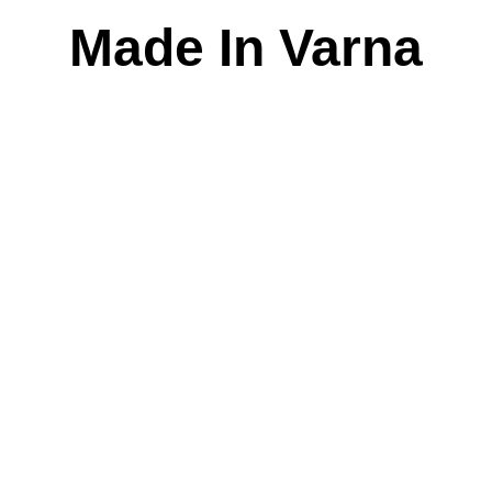
Skip
Made In Varna
to
content