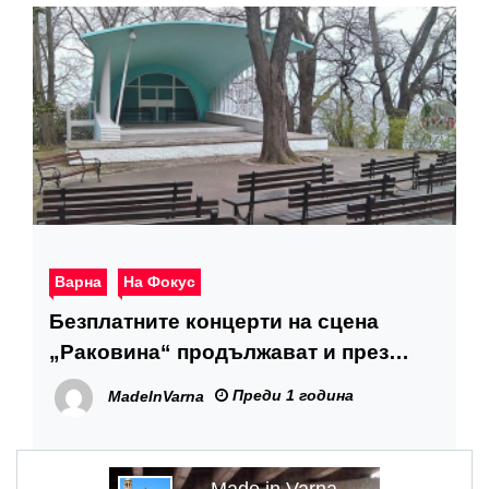
Варна
На Фокус
Безплатните концерти на сцена
„Раковина“ продължават и през
август
Преди 1 година
MadeInVarna
Made in Varna