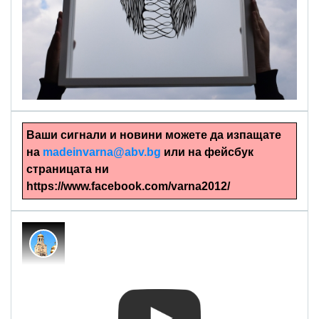
alinapapercut.com
Ръчно изрязани картини
Ваши сигнали и новини можете да изпащате
на
madeinvarna@abv.bg
или на фейсбук
страницата ни
https://www.facebook.com/varna2012/