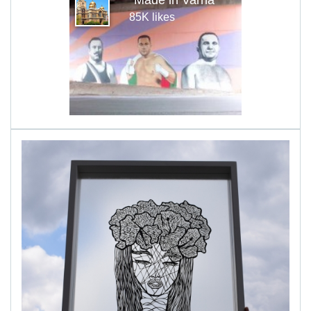
85K likes