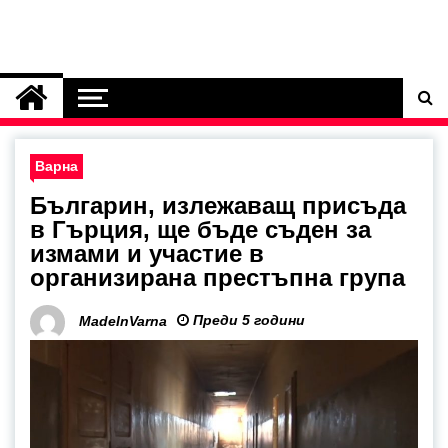
Варна
Българин, излежаващ присъда
в Гърция, ще бъде съден за
измами и участие в
организирана престъпна група
Преди 5 години
MadeInVarna