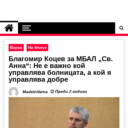
Варна
На Фокус
Благомир Коцев за МБАЛ „Св.
Анна“: Не е важно кой
управлява болницата, а кой я
управлява добре
Преди 2 години
MadeInVarna