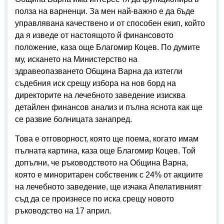
полза на варненци. За мен най-важно е да бъде
управлявана качествено и от способен екип, който
да я изведе от настоящото й финансовото
положение, каза още Благомир Коцев. По думите
му, искането на Министерство на
здравеопазването Община Варна да изтегли
съдебния иск срещу избора на нов борд на
директорите на лечебното заведение изисква
детайлен финансов анализ и пълна яснота как ще
се развие болницата занапред.
Това е отговорност, която ще поема, когато имам
пълната картина, каза още Благомир Коцев. Той
допълни, че ръководството на Община Варна,
която е миноритарен собственик с 24% от акциите
на лечебното заведение, ще изчака Апелативният
съд да се произнесе по иска срещу новото
ръководство на 17 април.