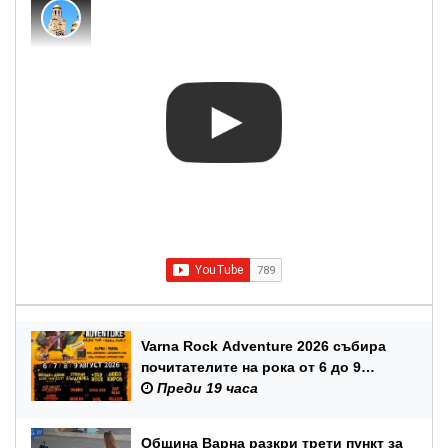
Varna Rock Adventure 2026 събира
почитателите на рока от 6 до 9
август в Аспарухов парк
Преди 19 часа
Община Варна разкри трети пункт за