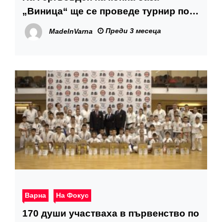
„Виница“ ще се проведе турнир по
прескачане на препятствия
Преди 3 месеца
MadeInVarna
Варна
На Фокус
170 души участваха в първенство по