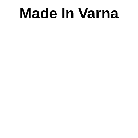
Skip
Made In Varna
to
content