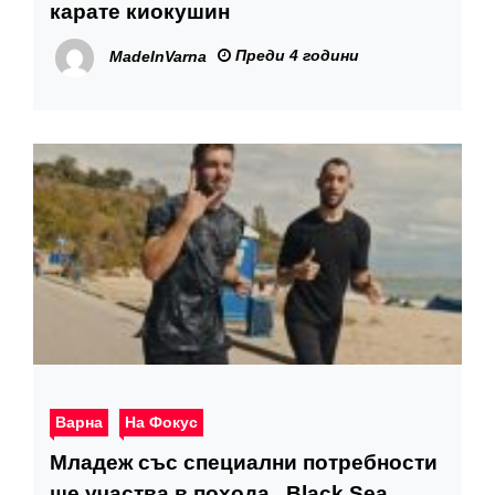
карате киокушин
Преди 4 години
MadeInVarna
Варна
На Фокус
Младеж със специални потребности
ще участва в похода „Black Sea