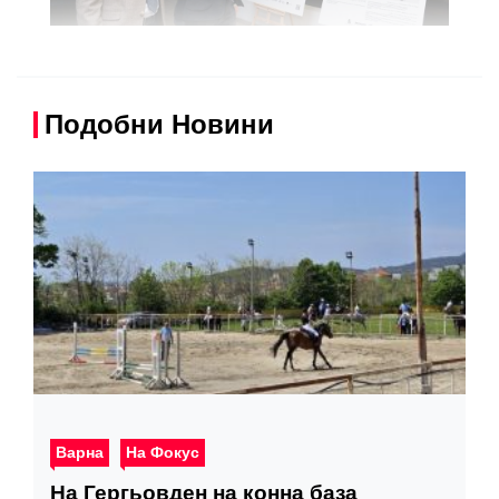
Подобни Новини
Варна
На Фокус
На Гергьовден на конна база