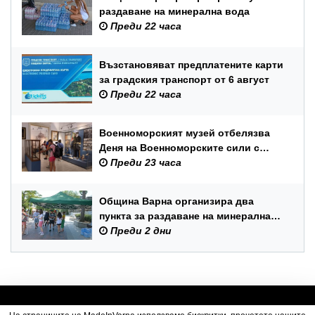
раздаване на минерална вода
Преди 22 часа
Възстановяват предплатените карти
за градския транспорт от 6 август
Преди 22 часа
Военноморският музей отбелязва
Деня на Военноморските сили с
вход свободен и филмови
Преди 23 часа
прожекции
Община Варна организира два
пункта за раздаване на минерална
вода
Преди 2 дни