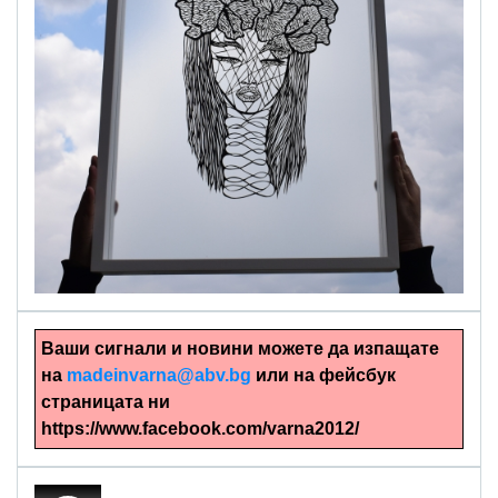
alinapapercut.com
Ръчно изрязани картини
Ваши сигнали и новини можете да изпащате
на
madeinvarna@abv.bg
или на фейсбук
страницата ни
https://www.facebook.com/varna2012/