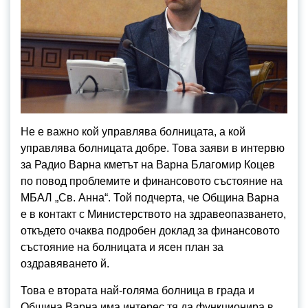
Не е важно кой управлява болницата, а кой
управлява болницата добре. Това заяви в интервю
за Радио Варна кметът на Варна Благомир Коцев
по повод проблемите и финансовото състояние на
МБАЛ „Св. Анна“. Той подчерта, че Община Варна
е в контакт с Министерството на здравеопазването,
откъдето очаква подробен доклад за финансовото
състояние на болницата и ясен план за
оздравяването й.
Това е втората най-голяма болница в града и
Община Варна има интерес тя да функционира в