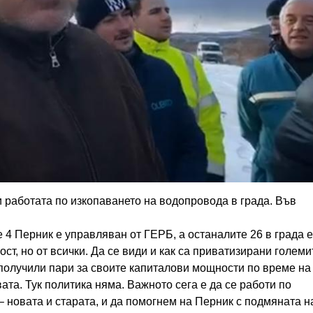
 работата по изкопаването на водопровода в града. Във
 4 Перник е управляван от ГЕРБ, а останалите 26 в града е
т, но от всички. Да се види и как са приватизирани големи
получили пари за своите капиталови мощности по време на
та. Тук политика няма. Важното сега е да се работи по
 новата и старата, и да помогнем на Перник с подмяната н