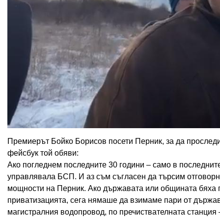
Премиерът Бойко Борисов посети Перник, за да проследи
фейсбук той обяви:
Ако погледнем последните 30 години – само в последните
управлявала БСП. И аз съм съгласен да търсим отговорнос
мощности на Перник. Ако държавата или общината бяха 
приватизацията,
сега нямаше да взимаме пари от държава
магистралния водопровод, по пречиствателната станция –