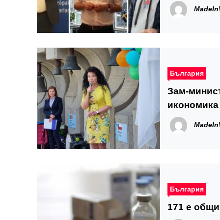
MadeIn
България
Зам-минис
икономика 
MadeIn
България
171 е общи