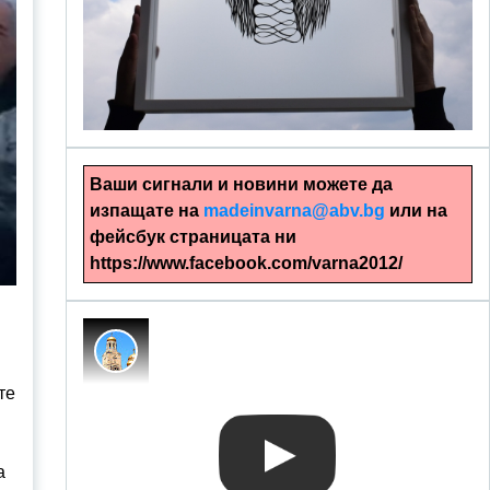
alinapapercut.com
Ръчно изрязани картини
Ваши сигнали и новини можете да
изпащате на
madeinvarna@abv.bg
или на
фейсбук страницата ни
https://www.facebook.com/varna2012/
те
а