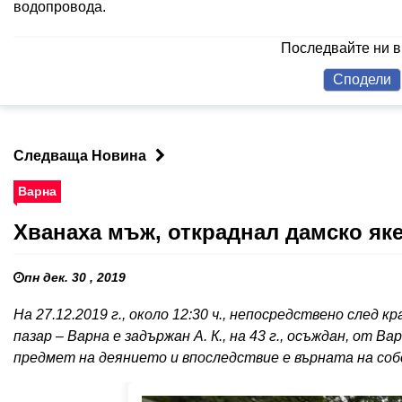
водопровода.
Последвайте ни 
Сподели
Следваща Новина
Варна
Хванаха мъж, откраднал дамско як
пн дек. 30 , 2019
На 27.12.2019 г., около 12:30 ч., непосредствено след 
пазар – Варна е задържан А. К., на 43 г., осъждан, от 
предмет на деянието и впоследствие е върната на соб