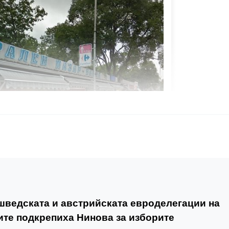
шведската и австрийската евроделегации на
те подкрепиха Нинова за изборите