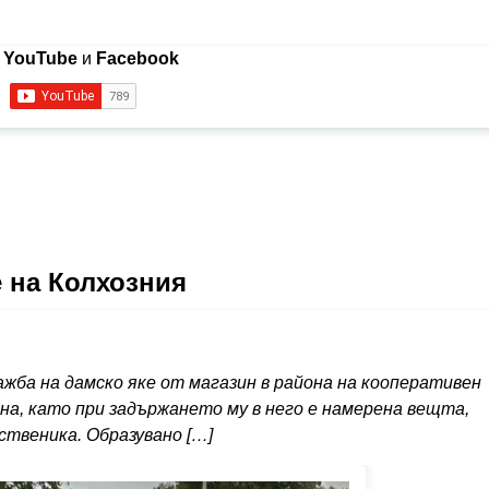
в
YouTube
и
Facebook
е на Колхозния
кражба на дамско яке от магазин в района на кооперативен
Варна, като при задържането му в него е намерена вещта,
ственика. Образувано […]