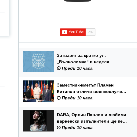
Затварят за кратко ул.
„Вълноломна“ в неделя
Преди 10 часа
Заместник-кметът Пламен
Китипов отличи военнослужещи
и цивилни служители по повод
Преди 10 часа
Празника на ВМС
DARA, Орлин Павлов и любими
варненски изпълнители ще пеят
на празника на Варна
Преди 10 часа