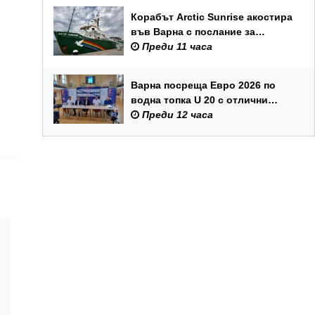
Корабът Arctic Sunrise акостира
във Варна с послание за
опазването на Черно море
Преди 11 часа
Варна посреща Евро 2026 по
водна топка U 20 с отлични
условия на състезателните
Преди 12 часа
басейни