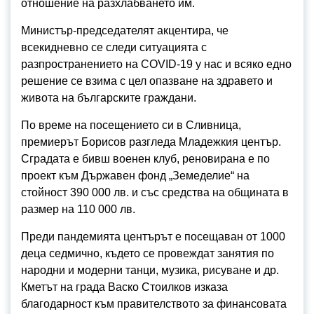
отношение на разхлабването им.
Министър-председателят акцентира, че
всекидневно се следи ситуацията с
разпространението на COVID-19 у нас и всяко едно
решение се взима с цел опазване на здравето и
живота на българските граждани.
По време на посещението си в Сливница,
премиерът Борисов разгледа Младежкия център.
Сградата е бивш военен клуб, реновирана е по
проект към Държавен фонд „Земеделие“ на
стойност 390 000 лв. и със средства на общината в
размер на 110 000 лв.
Преди пандемията центърът е посещаван от 1000
деца седмично, където се провеждат занятия по
народни и модерни танци, музика, рисуване и др.
Кметът на града Васко Стоилков изказа
благодарност към правителството за финансовата