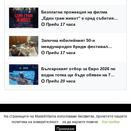
Безплатна прожекция на филма
„Един грам живот“ е сред събитията
за Международния ден на младежта
Преди 17 часа
във Варна
Започна юбилейният 50-и
международен бридж фестивал
„Варна“
Преди 17 часа
Българският отбор за Евро 2026 по
водна топка ще бъде обявен на 7
август
Преди 20 часа
На страниците на MadeInVarna използваме бисквитки, прочетете нашите
политика на поверителност
за да научите повече.
Настройки
Посетители:
3
Приемам