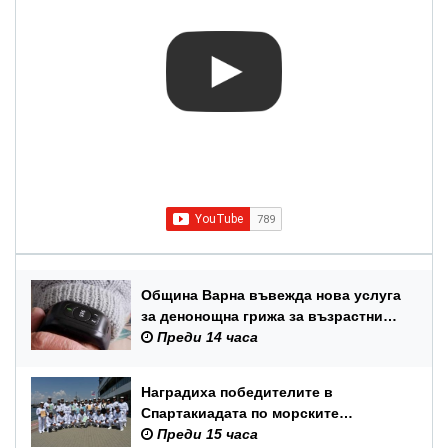
Община Варна въвежда нова услуга
за денонощна грижа за възрастни
хора и лица с трайни увреждания
Преди 14 часа
Наградиха победителите в
Спартакиадата по морските
спортове на Военноморските сили
Преди 15 часа