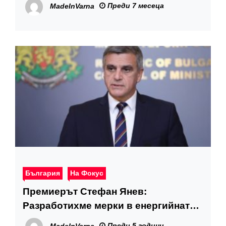
Преди 7 месеца
MadeInVarna
България
На Фокус
Премиерът Стефан Янев:
Разработихме мерки в енергийната
сфера, които ще намалят тежестта
Преди 5 години