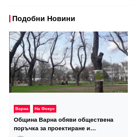
Подобни Новини
Варна
На Фокус
Община Варна обяви обществена
поръчка за проектиране и
изграждане на парк „Елин Пелин“