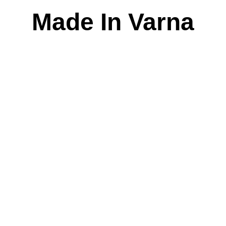
Skip
Made In Varna
to
content