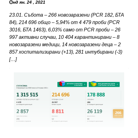
нд ян. 24 , 2021
23.01. Събота – 266 новозаразени (PCR 182, БТА
84), 214 696 общо – 5,94% от 4 479 проби (PCR
3016, БТА 1463), 6,03% само от PCR проби – 26
997 активни случаи, 10 404 карантинирани – 8
новозаразени медици, 14 новозаразени деца – 2
857 хоспитализирани (+13), 281 интубирани (-3)
[…]