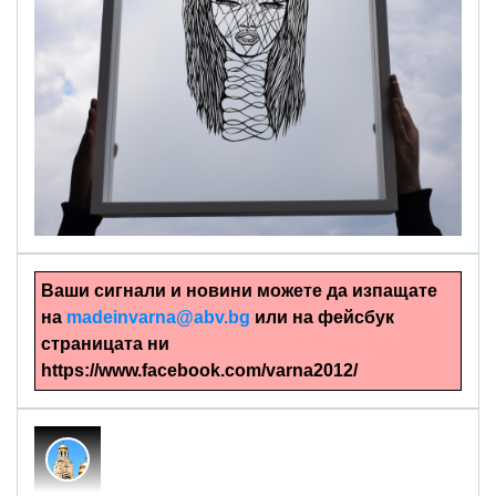
alinapapercut.com
Ръчно изрязани картини
Ваши сигнали и новини можете да изпащате
на
madeinvarna@abv.bg
или на фейсбук
страницата ни
https://www.facebook.com/varna2012/