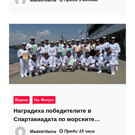
MadeInVarna
върху българския бизнес
Варна
На Фокус
Наградиха победителите в
Спартакиадата по морските
спортове на Военноморските сили
Преди 15 часа
MadeInVarna