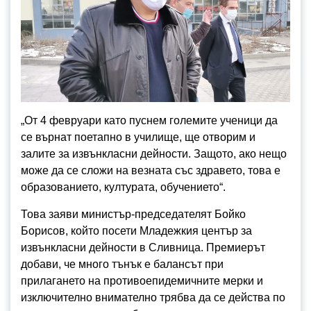
„От 4 февруари като пуснем големите ученици да
се върнат поетапно в училище, ще отворим и
залите за извънкласни дейности. Защото, ако нещо
може да се сложи на везната със здравето, това е
образованието, културата, обучението“.
Това заяви министър-председателят Бойко
Борисов, който посети Младежкия център за
извънкласни дейности в Сливница. Премиерът
добави, че много тънък е балансът при
прилагането на противоепидемичните мерки и
изключително внимателно трябва да се действа по