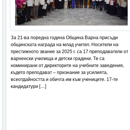
За 21-ва поредна година Община Варна присъди
общинската награда на млад учител. Носители на
престижното звание за 2025 г. са 17 преподаватели от
варненски училища и детски градини. Те са
номинирани от директорите на учебните заведения,
където преподават – признание за усилията,
всеотдайността и обичта им към учениците. 17-те
кандидатури […]