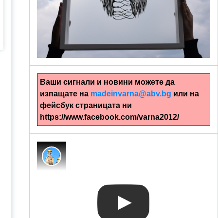
alinapapercut.com
Ръчно изрязани картини
Ваши сигнали и новини можете да
изпащате на
madeinvarna@abv.bg
или на
фейсбук страницата ни
https://www.facebook.com/varna2012/