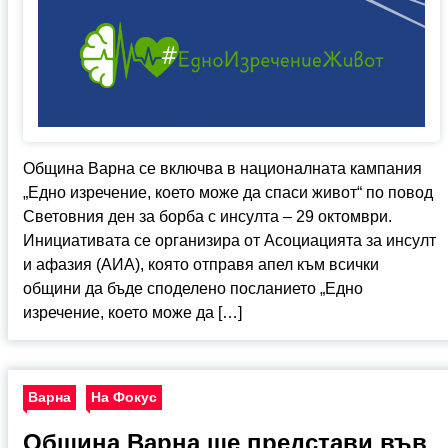
Община Варна се включва в националната кампания
„Едно изречение, което може да спаси живот“ по повод
Световния ден за борба с инсулта – 29 октомври.
Инициативата се организира от Асоциацията за инсулт
и афазия (АИА), която отправя апел към всички
общини да бъде споделено посланието „Едно
изречение, което може да […]
Варна
На Фокус
Община Варна ще представи във