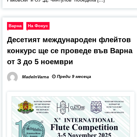
Варна
На Фокус
Десетият международен флейтов
конкурс ще се проведе във Варна
от 3 до 5 ноември
Преди 9 месеца
MadeInVarna