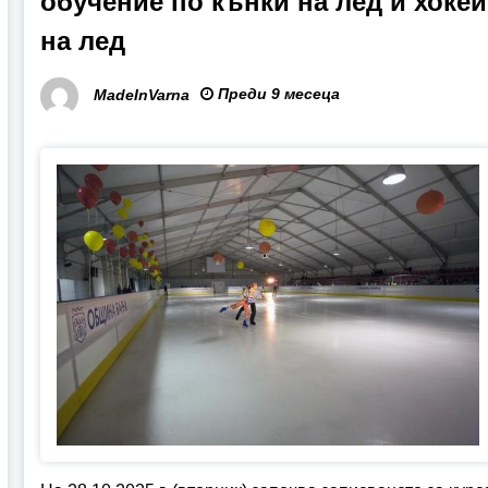
обучение по кънки на лед и хокей
на лед
Преди 9 месеца
MadeInVarna