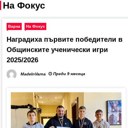
На Фокус
Варна
На Фокус
Наградиха първите победители в
Общинските ученически игри
2025/2026
Преди 9 месеца
MadeInVarna