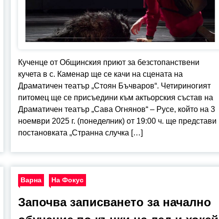
Кученце от Общинския приют за безстопанствени
кучета в с. Каменар ще се качи на сцената на
Драматичен театър „Стоян Бъчваров“. Четириногият
питомец ще се присъедини към актьорския състав на
Драматичен театър „Сава Огнянов“ – Русе, който на 3
ноември 2025 г. (понеделник) от 19:00 ч. ще представи
постановката „Странна случка […]
Варна
На Фокус
Започва записването за начално