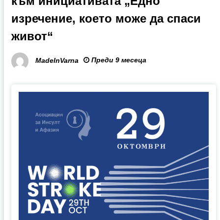
към инициативата „Едно
изречение, което може да спаси
живот“
Преди 9 месеца
MadeInVarna