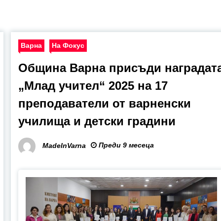
Варна
На Фокус
Община Варна присъди наградат
„Млад учител“ 2025 на 17
преподаватели от варненски
училища и детски градини
Преди 9 месеца
MadeInVarna