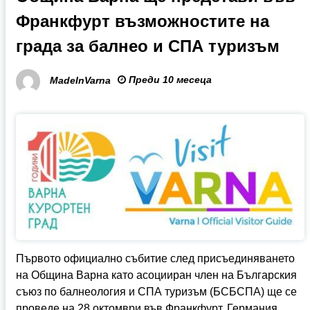
Франкфурт възможностите на
града за балнео и СПА туризъм
Преди 10 месеца
MadeInVarna
Първото официално събитие след присъединяването
на Община Варна като асоцииран член на Българския
съюз по балнеология и СПА туризъм (БСБСПА) ще се
проведе на 28 октомври във Франкфурт, Германия.