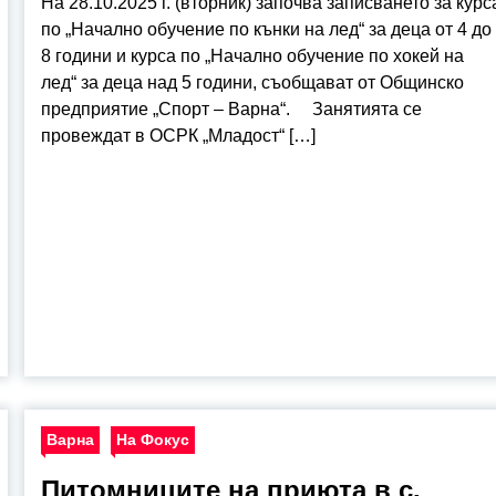
На 28.10.2025 г. (вторник) започва записването за курс
по „Начално обучение по кънки на лед“ за деца от 4 до
8 години и курса по „Начално обучение по хокей на
лед“ за деца над 5 години, съобщават от Общинско
предприятие „Спорт – Варна“. Занятията се
провеждат в ОСРК „Младост“ […]
Варна
На Фокус
Питомниците на приюта в с.