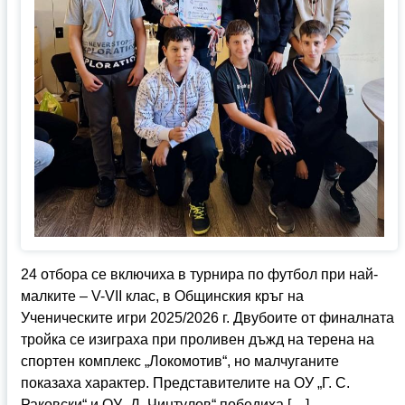
24 отбора се включиха в турнира по футбол при най-
малките – V-VII клас, в Общинския кръг на
Ученическите игри 2025/2026 г. Двубоите от финалната
тройка се изиграха при проливен дъжд на терена на
спортен комплекс „Локомотив“, но малчуганите
показаха характер. Представителите на ОУ „Г. С.
Раковски“ и ОУ „Д. Чинтулов“ победиха […]