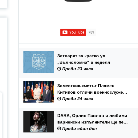
Затварят за кратко ул.
„Вълноломна“ в неделя
Преди 23 часа
Заместник-кметът Пламен
Китипов отличи военнослужещи
и цивилни служители по повод
Преди 24 часа
Празника на ВМС
DARA, Орлин Павлов и любими
варненски изпълнители ще пеят
на празника на Варна
Преди един ден