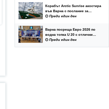
Корабът Arctic Sunrise акостира
във Варна с послание за
опазването на Черно море
Преди един ден
Варна посреща Евро 2026 по
водна топка U 20 с отлични
условия на състезателните
Преди един ден
басейни