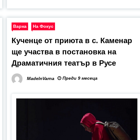
Варна
На Фокус
Кученце от приюта в с. Каменар
ще участва в постановка на
Драматичния театър в Русе
Преди 9 месеца
MadeInVarna