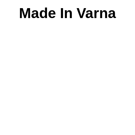
Skip
Made In Varna
to
content