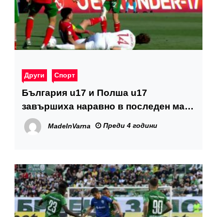
Други
Спорт
България u17 и Полша u17
завършиха наравно в последен мач
от Евро 2022
Преди 4 години
MadeInVarna