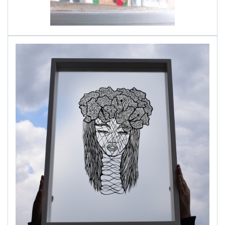
alinapapercut.com
Ръчно изрязани картини