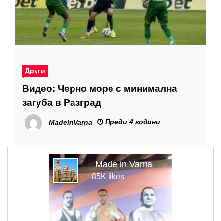
Други
Видео: Черно море с минимална
загуба в Разград
Преди 4 години
MadeInVarna
Made in Varna
85K likes