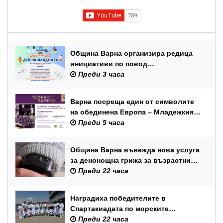
Община Варна организира редица
инициативи по повод
Международния ден на младежта –
Преди 3 часа
12 август
Варна посреща един от символите
на обединена Европа – Младежкия
симфоничен оркестър на ЕС
Преди 5 часа
Община Варна въвежда нова услуга
за денонощна грижа за възрастни
хора и лица с трайни увреждания
Преди 22 часа
Наградиха победителите в
Спартакиадата по морските
спортове на Военноморските сили
Преди 22 часа