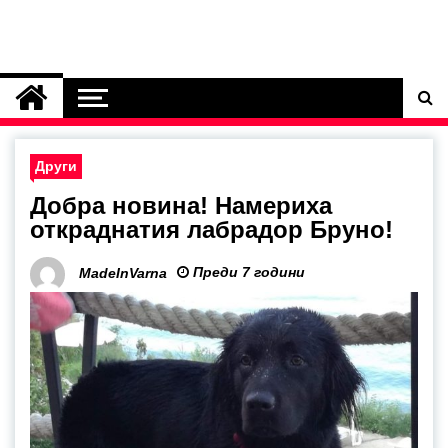
Други
Добра новина! Намериха
откраднатия лабрадор Бруно!
Преди 7 години
MadeInVarna