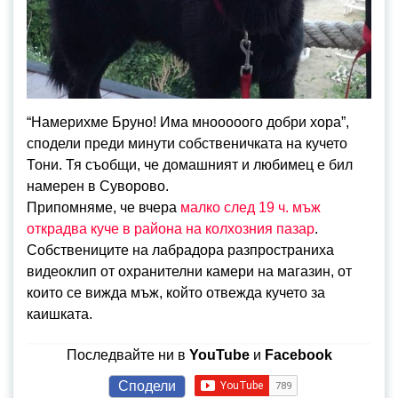
“Намерихме Бруно! Има мнооооого добри хора”,
сподели преди минути собственичката на кучето
Тони. Тя съобщи, че домашният и любимец е бил
намерен в Суворово.
Припомняме, че вчера
малко след 19 ч. мъж
открадва куче в района на колхозния пазар
.
Собствениците на лабрадора разпространиха
видеоклип от охранителни камери на магазин, от
които се вижда мъж, който отвежда кучето за
каишката.
Последвайте ни в
YouTube
и
Facebook
Сподели