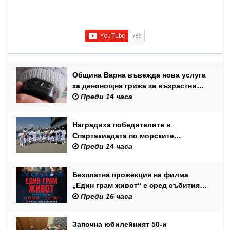
Община Варна въвежда нова услуга
за денонощна грижа за възрастни
хора и лица с трайни увреждания
Преди 14 часа
Наградиха победителите в
Спартакиадата по морските
спортове на Военноморските сили
Преди 14 часа
Безплатна прожекция на филма
„Един грам живот“ е сред събитията
за Международния ден на младежта
Преди 16 часа
във Варна
Започна юбилейният 50-и