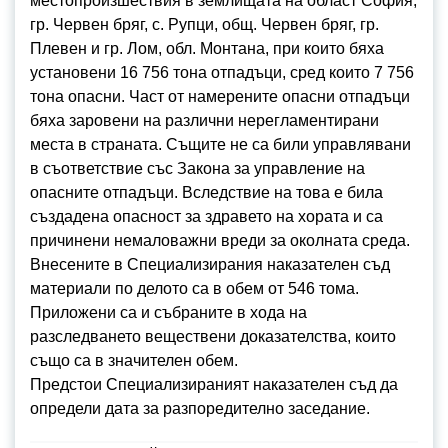
местопроизшествия в землищата на област София,
гр. Червен бряг, с. Рупци, общ. Червен бряг, гр.
Плевен и гр. Лом, обл. Монтана, при които бяха
установени 16 756 тона отпадъци, сред които 7 756
тона опасни. Част от намерените опасни отпадъци
бяха заровени на различни нерегламентирани
места в страната. Същите не са били управлявани
в съответствие със Закона за управление на
опасните отпадъци. Вследствие на това е била
създадена опасност за здравето на хората и са
причинени немаловажни вреди за околната среда.
Внесените в Специализирания наказателен съд
материали по делото са в обем от 546 тома.
Приложени са и събраните в хода на
разследването веществени доказателства, които
също са в значителен обем.
Предстои Специализираният наказателен съд да
определи дата за разпоредително заседание.