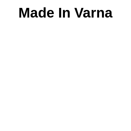
Skip
Made In Varna
to
content