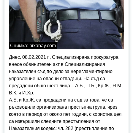
Снимка: pixabay.com
Днес, 08.02.2021 г., Специализирана прокуратура
внесе обвинителен акт в Специализирания
наказателен съд по дело за нерегламентирано
управление на опасни отпадъци. На съд са
предадени общо шест лица – А.Б., П.Б., Кр.Ж., Н.М.,
В.К. и И.Хр.
А.Б. и Кр.Ж. са предадени на съд за това, че са
ръководили организирана престъпна група, чрез
която в период от около пет години, с користна цел,
са извършили следните престъпления от
Наказателния кодекс: чл. 282 (престъпление по