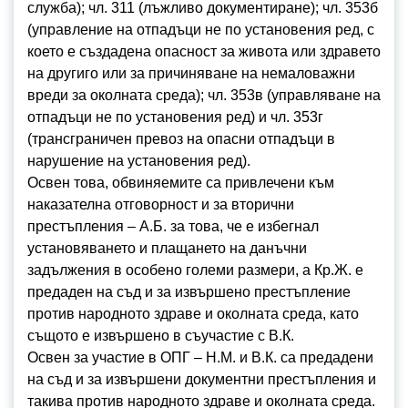
служба); чл. 311 (лъжливо документиране); чл. 353б
(управление на отпадъци не по установения ред, с
което е създадена опасност за живота или здравето
на другиго или за причиняване на немаловажни
вреди за околната среда); чл. 353в (управляване на
отпадъци не по установения ред) и чл. 353г
(трансграничен превоз на опасни отпадъци в
нарушение на установения ред).
Освен това, обвиняемите са привлечени към
наказателна отговорност и за вторични
престъпления – А.Б. за това, че е избегнал
установяването и плащането на данъчни
задължения в особено големи размери, а Кр.Ж. е
предаден на съд и за извършено престъпление
против народното здраве и околната среда, като
същото е извършено в съучастие с В.К.
Освен за участие в ОПГ – Н.М. и В.К. са предадени
на съд и за извършени документни престъпления и
такива против народното здраве и околната среда.