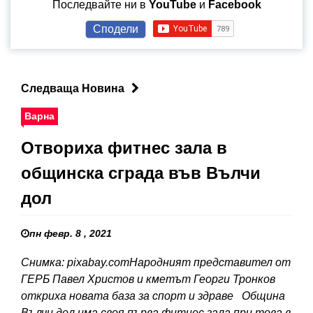
Последвайте ни в
YouTube
и
Facebook
Сподели
Следваща Новина
Варна
Отвориха фитнес зала в
общинска сграда във Вълчи
дол
пн февр. 8 , 2021
Снимка: pixabay.comНародният представител от
ГЕРБ Павел Христов и кметът Георги Тронков
откриха новата база за спорт и здраве Община
Вълчи дол има своя първа фитнес зала при това в