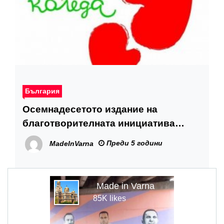
България
Осемнадесетото издание на
благотворителната инициатива
„Българската Коледа“ подкрепи
Преди 5 години
MadeInVarna
лечението и рехабилитацията на
още 80 деца
Made in Varna
85K likes