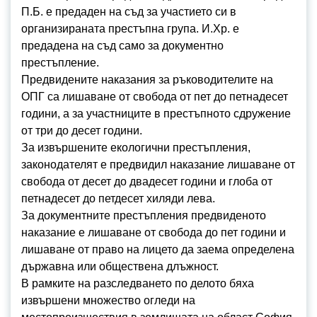
П.Б. е предаден на съд за участието си в
организираната престъпна група. И.Хр. е
предадена на съд само за документно
престъпление.
Предвидените наказания за ръководителите на
ОПГ са лишаване от свобода от пет до петнадесет
години, а за участниците в престъпното сдружение
от три до десет години.
За извършените екологични престъпления,
законодателят е предвидил наказание лишаване от
свобода от десет до двадесет години и глоба от
петнадесет до петдесет хиляди лева.
За документните престъпления предвиденото
наказание е лишаване от свобода до пет години и
лишаване от право на лицето да заема определена
държавна или обществена длъжност.
В рамките на разследването по делото бяха
извършени множество огледи на