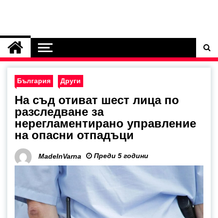
България
Други
На съд отиват шест лица по
разследване за
нерегламентирано управление
на опасни отпадъци
Преди 5 години
MadeInVarna