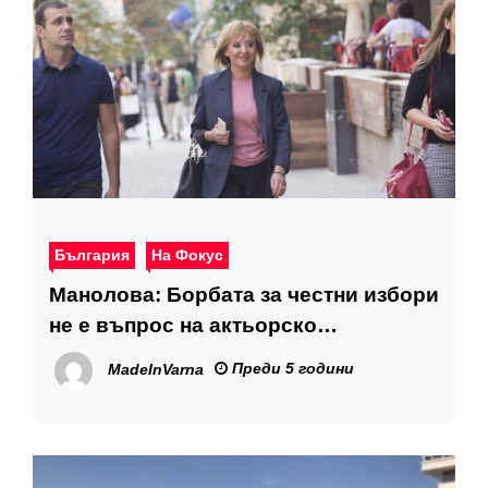
България
На Фокус
Манолова: Борбата за честни избори
не е въпрос на актьорско
майсторство, а е дълг на депутатите
Преди 5 години
MadeInVarna