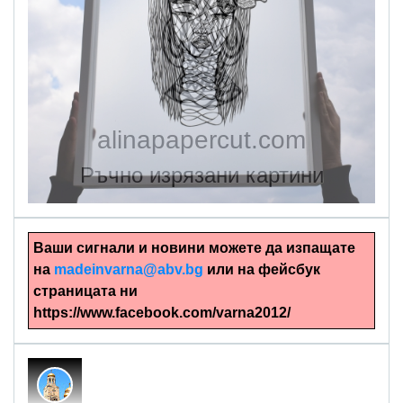
alinapapercut.com
Ръчно изрязани картини
Ваши сигнали и новини можете да изпащате
на
madeinvarna@abv.bg
или на фейсбук
страницата ни
https://www.facebook.com/varna2012/