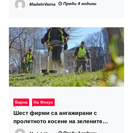
Община Варна за студенти
Преди 4 години
MadeInVarna
Варна
На Фокус
Шест фирми са ангажирани с
пролетното косене на зелените
площи във Варна