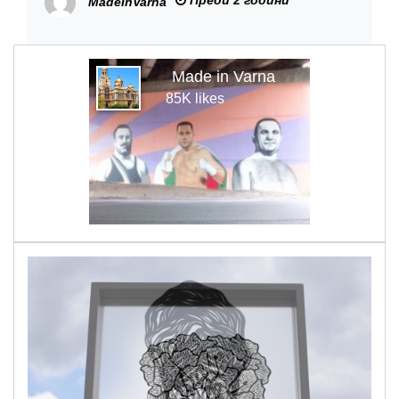
Преди 2 години
MadeInVarna
Made in Varna
85K likes