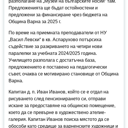
разполагане на „Музей на българските носии“ там.
Предложенията ще бъдат остойностени и
предложени за финансиране чрез бюджета на
Община Варна за 2025 г.
По време на приемната преподаватели от НУ
„Васил Левски“ в кв. Аспарухово потърсиха
съдействие за разкриването на четири нови
паралелки за учебната 2024/2025 година.
Училището разполага с достатъчна база,
предложението е поставено на педагогически
съвет, очаква се мотивирано становище от Община
Варна.
Капитан д. п. Иван Иванов, който се е отдал на
рисуването след пенсионирането си, отправи
искане за предоставяне на общинско помещение,
което да се превърне в художествено ателие-
галерия. Капитан Иванов поиска мястото да се
обособи като средище за варненските художници и