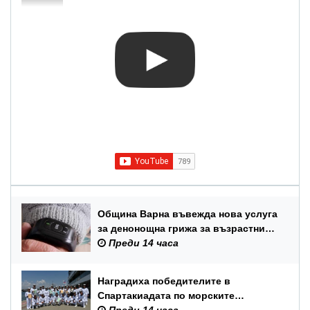
Община Варна въвежда нова услуга
за денонощна грижа за възрастни
хора и лица с трайни увреждания
Преди 14 часа
Наградиха победителите в
Спартакиадата по морските
спортове на Военноморските сили
Преди 14 часа