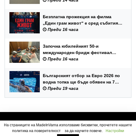
Безплатна прожекция на филма
„Един грам живот“ е сред събитията
за Международния ден на младежта
Преди 16 часа
във Варна
Започна юбилейният 50-и
международен бридж фестивал
„Варна“
Преди 16 часа
Българският отбор за Евро 2026 по
водна топка ще бъде обявен на 7
август
Преди 19 часа
На страниците на MadeInVarna използваме бисквитки, прочетете нашите
политика на поверителност
за да научите повече.
Настройки
Посетители:
4