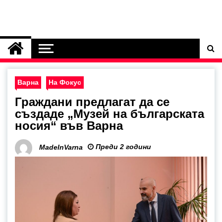
Варна
На Фокус
Граждани предлагат да се
създаде „Музей на българската
носия“ във Варна
Преди 2 години
MadeInVarna