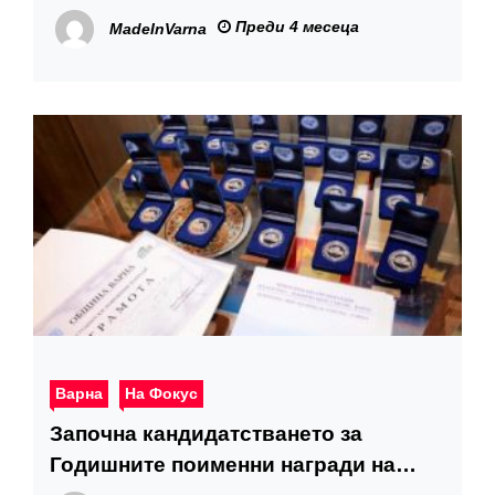
великденската ваканция
Преди 4 месеца
MadeInVarna
Варна
На Фокус
Започна кандидатстването за
Годишните поименни награди на