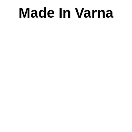
Skip
Made In Varna
to
content