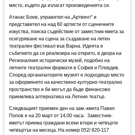
място, където да излагат произведенията си.
Атанас Боев, управител на „Артвент“ и
представител на над 60 артисти от сценичните
изкуства, поиска съдействие от заместник-кмета за
осигуряване на сцена за създаване на летен
театрален фестивал във Варна. Идеята е
събитието да се реализира на открито, в двора на
Регионалния исторически музей, подобно на
летните театрални формати в София и Пловдив.
Според организаторите музеят е подходящо място
за оформянето на качествено културно-театрално
пространство и би могъл да бъде финансово
приемлива алтернатива на Летния театър.
Следващият приемен ден на зам.-кмета Павел
Попов е на 20 март от 14.00 часа. Заместник-
кметът приема граждани всеки втори и четвърти
четвъртък на месеца. На номер 052/ 820-117