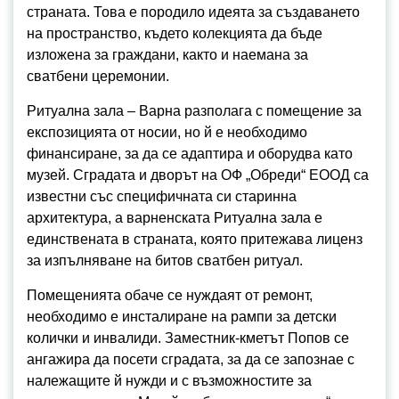
страната. Това е породило идеята за създаването
на пространство, където колекцията да бъде
изложена за граждани, както и наемана за
сватбени церемонии.
Ритуална зала – Варна разполага с помещение за
експозицията от носии, но й е необходимо
финансиране, за да се адаптира и оборудва като
музей. Сградата и дворът на ОФ „Обреди“ ЕООД са
известни със специфичната си старинна
архитектура, а варненската Ритуална зала е
единствената в страната, която притежава лиценз
за изпълняване на битов сватбен ритуал.
Помещенията обаче се нуждаят от ремонт,
необходимо е инсталиране на рампи за детски
колички и инвалиди. Заместник-кметът Попов се
ангажира да посети сградата, за да се запознае с
належащите й нужди и с възможностите за