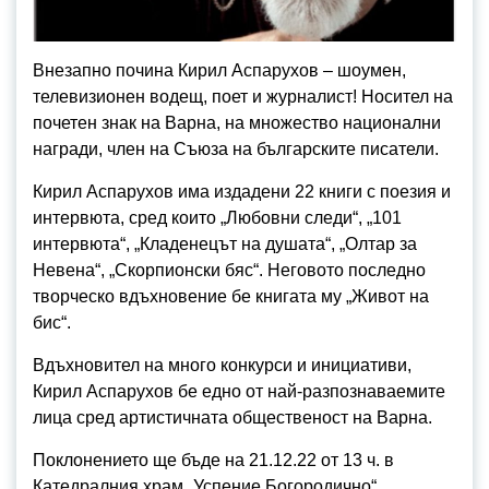
Внезапно почина Кирил Аспарухов – шоумен,
телевизионен водещ, поет и журналист! Носител на
почетен знак на Варна, на множество национални
награди, член на Съюза на българските писатели.
Кирил Аспарухов има издадени 22 книги с поезия и
интервюта, сред които „Любовни следи“, „101
интервюта“, „Кладенецът на душата“, „Олтар за
Невена“, „Скорпионски бяс“. Неговото последно
творческо вдъхновение бе книгата му „Живот на
бис“.
Вдъхновител на много конкурси и инициативи,
Кирил Аспарухов бе едно от най-разпознаваемите
лица сред артистичната общественост на Варна.
Поклонението ще бъде на 21.12.22 от 13 ч. в
Катедралния храм „Успение Богородично“