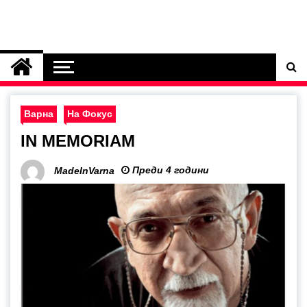
Варна
На Фокус
IN MEMORIAM
Преди 4 години
MadeInVarna