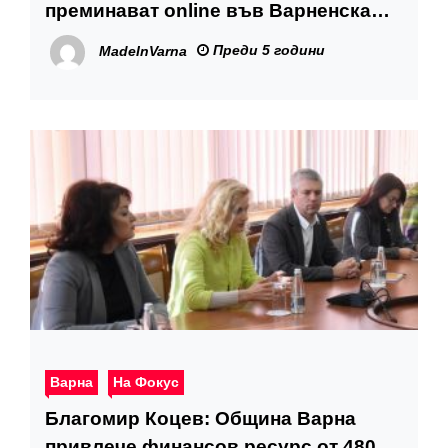
преминават online във Варненска
област
Преди 5 години
MadeInVarna
Варна
На Фокус
Благомир Коцев: Община Варна
привлече финансов ресурс от 480