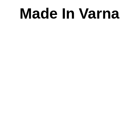
Skip
Made In Varna
to
content