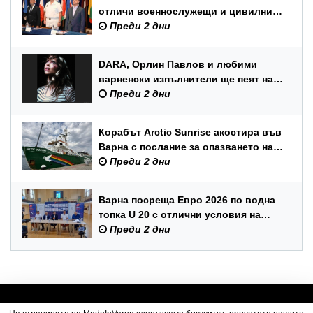
отличи военнослужещи и цивилни
служители по повод Празника на
Преди 2 дни
ВМС
DARA, Орлин Павлов и любими
варненски изпълнители ще пеят на
празника на Варна
Преди 2 дни
Корабът Arctic Sunrise акостира във
Варна с послание за опазването на
Черно море
Преди 2 дни
Варна посреща Евро 2026 по водна
топка U 20 с отлични условия на
състезателните басейни
Преди 2 дни