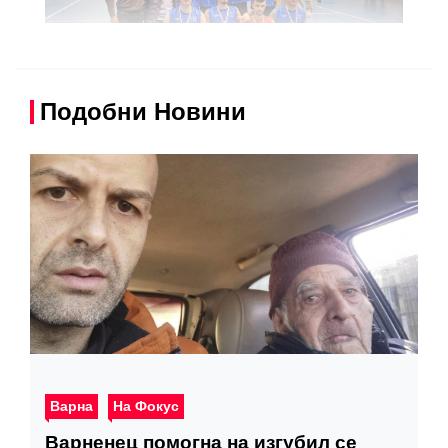
Подобни Новини
Варна
На Фокус
Варненец помогна на изгубил се