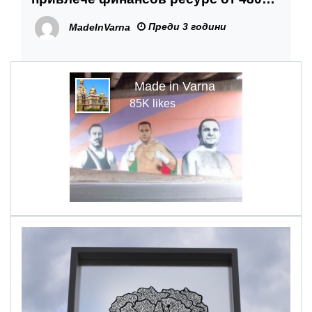
000 лв. за два свои туристически
Преди 3 години
MadeInVarna
проекта за 2024 г.
Made in Varna
85K likes