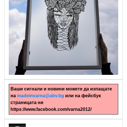
alinapapercut.com
Ръчно изрязани картини
Ваши сигнали и новини можете да изпащате
на
madeinvarna@abv.bg
или на фейсбук
страницата ни
https://www.facebook.com/varna2012/