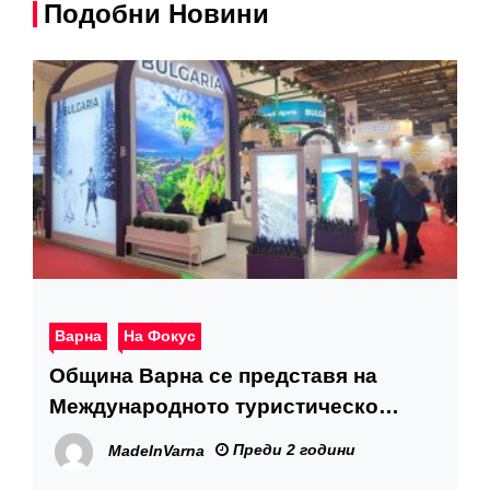
Подобни Новини
Варна
На Фокус
Община Варна се представя на
Международното туристическо
изложение EMITT в Истанбул
Преди 2 години
MadeInVarna