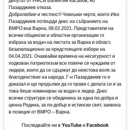
депутат от НФСБ Валентин Касабов, но
Пазарджиев отказа.
Добролюбие и честност! Човешки черти, които Иво
Пазарджиев потвърди днес на събранието на
ВМРО във Варна, 08.02.2021. Представители на
всички общински и областни организации го
избраха за водач на листата за Варна и област,
безапелационно за предстоящите избори на
04.04.2021. Очаквайки времена на несигурност и
подкован патриотизъм все повече се нуждаем от
лидери, които да се сдържат до неистова воля за
благоденствие на народа. Г-н Пазарджиев го е
доказал и ще продължи да го прави с делата си и за
това беше номиниран за водач и лидер. Днес
всички структури се обединиха за една по-добра и
ценна Родина, за по-добър и истински свят, заявиха
в позиция от ВМРО – Варна.
Последвайте ни в
YouTube
и
Facebook