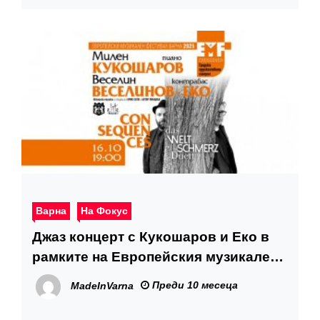
Варна
На Фокус
Джаз концерт с Кукошаров и Еко в
рамките на Европейския музикален
фестивал във Варна
Преди 10 месеца
MadeInVarna