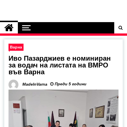
Варна
Иво Пазарджиев е номиниран
за водач на листата на ВМРО
във Варна
Преди 5 години
MadeInVarna