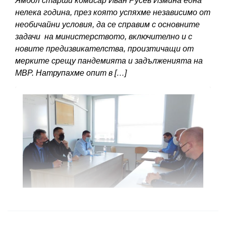
Ямбол старши комисар Иван Русев Измина една
нелека година, през която успяхме независимо от
необичайни условия, да се справим с основните
задачи на министерството, включително и с
новите предизвикателства, произтичащи от
мерките срещу пандемията и задълженията на
МВР. Натрупахме опит в […]