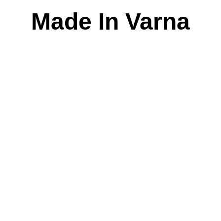
Skip
Made In Varna
to
content