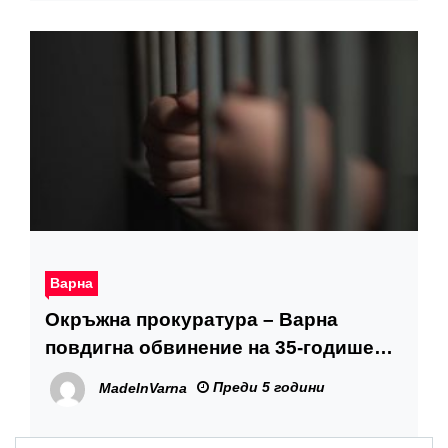
Варна
Окръжна прокуратура – Варна
повдигна обвинение на 35-годишен
мъж за убийството на негов познат в
Преди 5 години
MadeInVarna
с. Попович