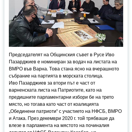
Председателят на Общинския съвет в Русе Иво
Пазарджиев е номиниран за водач на листата на
ВМРО във Варна. Това стана ясно на вчерашното
събрание на партията в морската столица.
Иво Пазарджиев за втори път е част от
варненската листа на Патриотите, като на
предишните парламентарни избори бе на трето
място, но тогава като част от коалицията
„Обединени патриоти“ с участието на НФСБ, ВМРО
и Атака. През декември 2020 г. той трябваше да
влезе в парламента на мястото на починалия