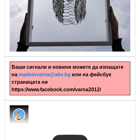
alinapapercut.com
Ръчно изрязани картини
Ваши сигнали и новини можете да изпащате
на
madeinvarna@abv.bg
или на фейсбук
страницата ни
https://www.facebook.com/varna2012/