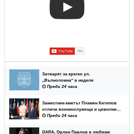
Затварят за кратко ул.
„Вълноломна“ в неделя
Преди 24 часа
Заместник-кметът Пламен Китипов
отличи военнослужещи и цивилни
служители по повод Празника на
Преди 24 часа
ВМС
DARA, Орлин Павлов и любими