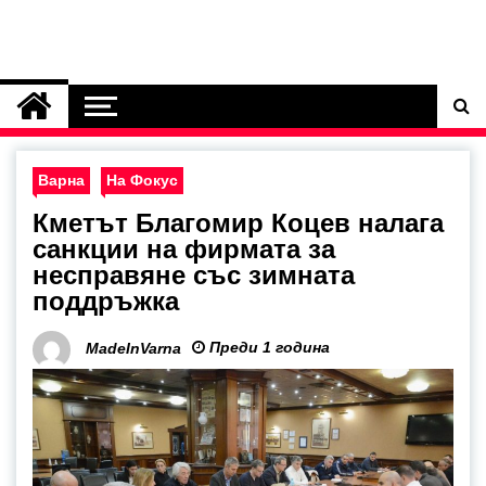
Варна
На Фокус
Кметът Благомир Коцев налага
санкции на фирмата за
несправяне със зимната
поддръжка
Преди 1 година
MadeInVarna