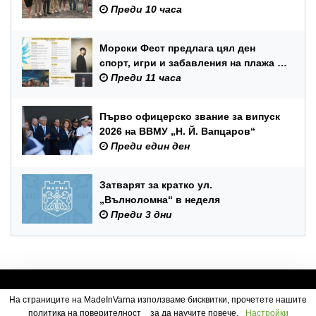
юбилеен международен бридж
Преди 10 часа
фестивал „Варна“
Морски Фест предлага цял ден
спорт, игри и забавления на плажа в
Аспарухово
Преди 11 часа
Първо офицерско звание за випуск
2026 на ВВМУ „Н. Й. Вапцаров“
Преди един ден
Затварят за кратко ул.
„Вълноломна“ в неделя
Преди 3 дни
На страниците на MadeInVarna използваме бисквитки, прочетете нашите
политика на поверителност
за да научите повече.
Настройки