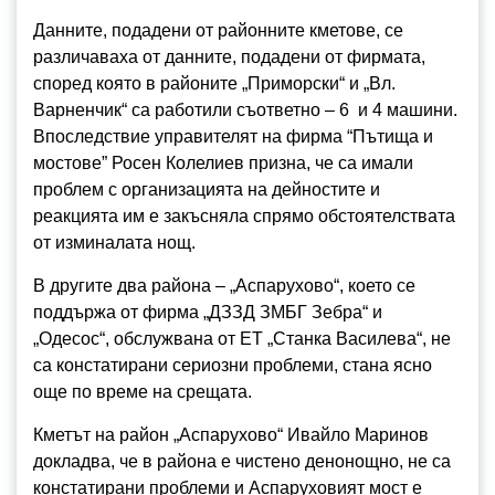
Данните, подадени от районните кметове, се
различаваха от данните, подадени от фирмата,
според която в районите „Приморски“ и „Вл.
Варненчик“ са работили съответно – 6 и 4 машини.
Впоследствие управителят на фирма “Пътища и
мостове” Росен Колелиев призна, че са имали
проблем с организацията на дейностите и
реакцията им е закъсняла спрямо обстоятелствата
от изминалата нощ.
В другите два района – „Аспарухово“, което се
поддържа от фирма „ДЗЗД ЗМБГ Зебра“ и
„Одесос“, обслужвана от ЕТ „Станка Василева“, не
са констатирани сериозни проблеми, стана ясно
още по време на срещата.
Кметът на район „Аспарухово“ Ивайло Маринов
докладва, че в района е чистено денонощно, не са
констатирани проблеми и Аспаруховият мост е