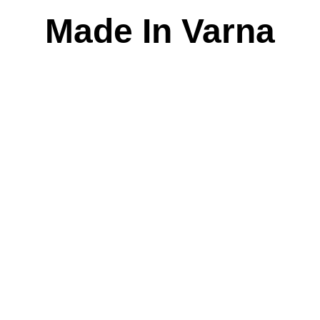
Skip
Made In Varna
to
content