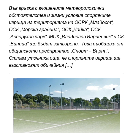
Във връзка с влошените метеорологични
обстоятелства и зимни условия спортните
игрища на територията на ОСРК „Младост“,
ОСК „Морска градина“, ОСК „Чайка“, ОСК
„Аспарухов парк“, МСК „Владислав Варненчик“ и СК
„Виница“ ще бъдат затворени. Това съобщиха от
общинското предприятие „Спорт – Варна“.
Оттам уточниха още, че спортните игрища ще
възстановят обичайния […]