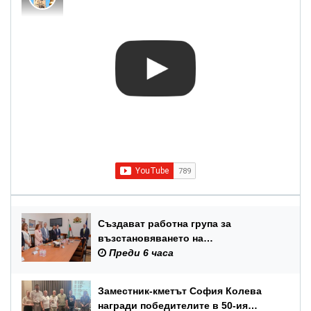
Създават работна група за
възстановяването на
Международния балетен конкурс –
Преди 6 часа
Варна
Заместник-кметът София Колева
награди победителите в 50-ия