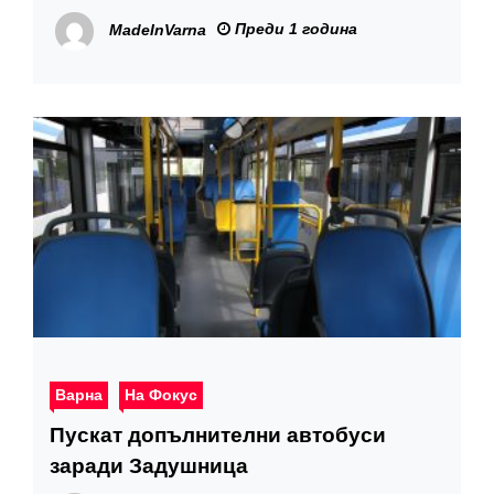
ще се проведат във Варна
Преди 1 година
MadeInVarna
Варна
На Фокус
Пускат допълнителни автобуси
заради Задушница