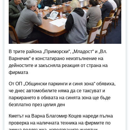
В трите района „Приморски“, „Младост“ и „Вл.
Варнечик“ е констатирано неизпълнение на
дейностите и закъсняла реакция от страна на
фирмата
От ОП „Общински паркинги и синя зона“ обявиха,
че днес автомобилите няма да се таксуват и
паркирането в обхвата на синята зона ще бъде
безплатно през целия ден
Кметът на Варна Благомир Коцев нареди пълна
проверка на наличната техника на фирмите по
зимна поддръжка, използваните инертни