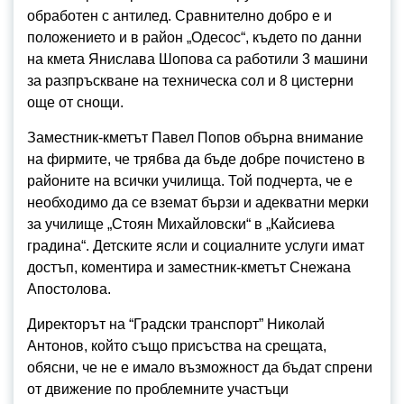
обработен с антилед. Сравнително добро е и
положението и в район „Одесос“, където по данни
на кмета Янислава Шопова са работили 3 машини
за разпръскване на техническа сол и 8 цистерни
още от снощи.
Заместник-кметът Павел Попов обърна внимание
на фирмите, че трябва да бъде добре почистено в
районите на всички училища. Той подчерта, че е
необходимо да се вземат бързи и адекватни мерки
за училище „Стоян Михайловски“ в „Кайсиева
градина“. Детските ясли и социалните услуги имат
достъп, коментира и заместник-кметът Снежана
Апостолова.
Директорът на “Градски транспорт” Николай
Антонов, който също присъства на срещата,
обясни, че не е имало възможност да бъдат спрени
от движение по проблемните участъци