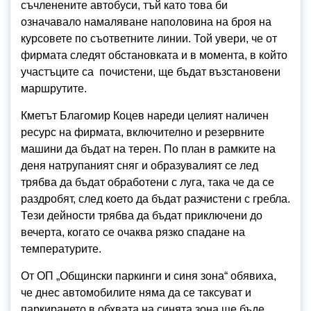
съчленените автобуси, тъй като това би
означавало намаляване наполовина на броя на
курсовете по съответните линии. Той увери, че от
фирмата следят обстановката и в момента, в който
участъците са почистени, ще бъдат възстановени
маршрутите.
Кметът Благомир Коцев нареди целият наличен
ресурс на фирмата, включително и резервните
машини да бъдат на терен. По план в рамките на
деня натрупаният сняг и образувалият се лед
трябва да бъдат обработени с луга, така че да се
раздробят, след което да бъдат разчистени с гребла.
Тези дейности трябва да бъдат приключени до
вечерта, когато се очаква рязко спадане на
температурите.
От ОП „Общински паркинги и синя зона“ обявиха,
че днес автомобилите няма да се таксуват и
паркирането в обхвата на синята зона ще бъде