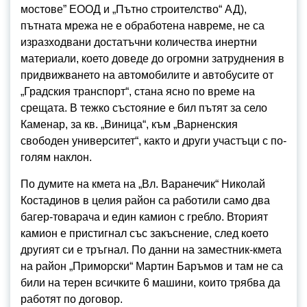
мостове” ЕООД и „Пътно строителство“ АД),
пътната мрежа не е обработена навреме, не са
изразходвани достатъчни количества инертни
материали, което доведе до огромни затруднения в
придвижването на автомобилите и автобусите от
„Градския транспорт“, стана ясно по време на
срещата. В тежко състояние е бил пътят за село
Каменар, за кв. „Виница“, към „Варненския
свободен университет“, както и други участъци с по-
голям наклон.
По думите на кмета на „Вл. Варанечик“ Николай
Костадинов в целия район са работили само два
багер-товарача и един камион с гребло. Вторият
камион е пристигнал със закъснение, след което
другият си е тръгнал. По данни на заместник-кмета
на район „Приморски“ Мартин Баръмов и там не са
били на терен всичките 6 машини, които трябва да
работят по договор.