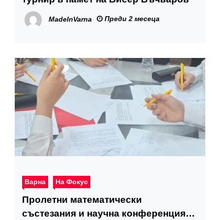
Преди 2 месеца
MadeInVarna
Варна
На Фокус
Пролетни математически
състезания и научна конференция