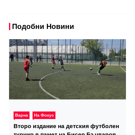
Подобни Новини
Варна
На Фокус
Второ издание на детския футболен
турнир в памет на Бисер Бъчваров