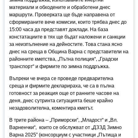
материали и обходените и обработени днес
маршрути. Проверката ще бъде направена от
сформираните вече комисии, които трябва днес до
15:00 часа да представят доклади. На база
констатациите в тях ще бъдат наложени и санкции
за неизпълнение на дейностите. Това стана ясно
днес на среща в Община Варна с представители на
районните кметства, „Пътна полиция“, „Градски
транспорт“ и фирмите по зимна поддръжка.
Въпреки че вчера се проведе предварителна
среща и фирмите декларираха, че са в пълна
готовност за реакция още от ранните часове на
деня, днес сутринта ситуацията беше крайно
незадоволителна, коментира кметът.
В трите района – „Приморски“, „Младост“ и „Вл.
Варненчки“, които се обслужват от „ДЗЗД Зимно
Варна 2025” (консорциум с участници „Пътища и