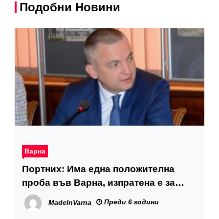
Подобни Новини
Варна
Портних: Има една положителна
проба във Варна, изпратена е за
втори тест в София
Преди 6 години
MadeInVarna