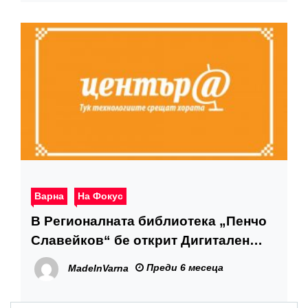
Варна
На Фокус
В Регионалната библиотека „Пенчо
Славейков“ бе открит Дигитален
клуб
Преди 6 месеца
MadeInVarna