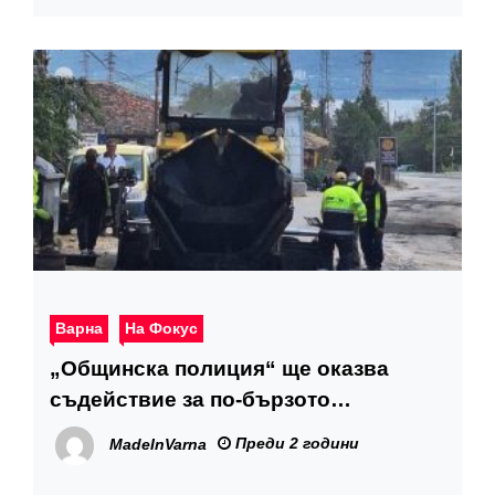
Варна
На Фокус
„Общинска полиция“ ще оказва
съдействие за по-бързото
приключване на проекта за
Преди 2 години
MadeInVarna
уширение на ул. „Прилеп“