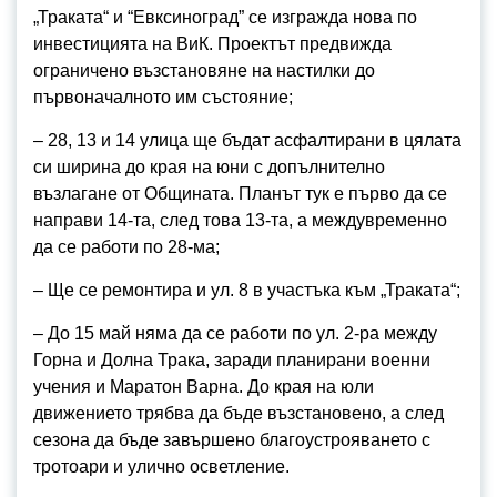
„Траката“ и “Евксиноград” се изгражда нова по
инвестицията на ВиК. Проектът предвижда
ограничено възстановяне на настилки до
първоначалното им състояние;
– 28, 13 и 14 улица ще бъдат асфалтирани в цялата
си ширина до края на юни с допълнително
възлагане от Общината. Планът тук е първо да се
направи 14-та, след това 13-та, а междувременно
да се работи по 28-ма;
– Ще се ремонтира и ул. 8 в участъка към „Траката“;
– До 15 май няма да се работи по ул. 2-ра между
Горна и Долна Трака, заради планирани военни
учения и Маратон Варна. До края на юли
движението трябва да бъде възстановено, а след
сезона да бъде завършено благоустрояването с
тротоари и улично осветление.