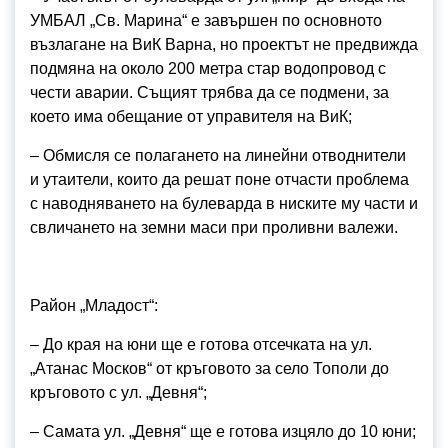
УМБАЛ „Св. Марина“ е завършен по основното
възлагане на ВиК Варна, но проектът не предвижда
подмяна на около 200 метра стар водопровод с
чести аварии. Същият трябва да се подмени, за
което има обещание от управителя на ВиК;
– Обмисля се полагането на линейни отводнители
и утаители, които да решат поне отчасти проблема
с наводняването на булеварда в ниските му части и
свличането на земни маси при проливни валежи.
Район „Младост“:
– До края на юни ще е готова отсечката на ул.
„Атанас Москов“ от кръговото за село Тополи до
кръговото с ул. „Девня“;
– Самата ул. „Девня“ ще е готова изцяло до 10 юни;