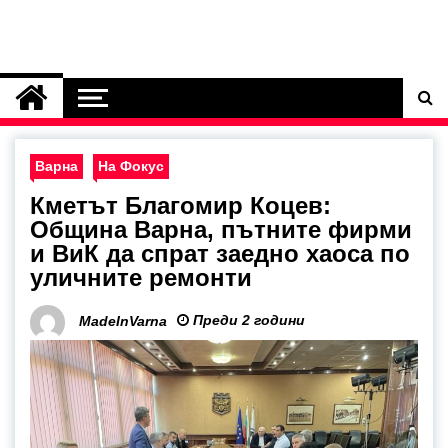
Варна
На Фокус
Кметът Благомир Коцев:
Община Варна, пътните фирми
и ВиК да спрат заедно хаоса по
уличните ремонти
Преди 2 години
MadeInVarna