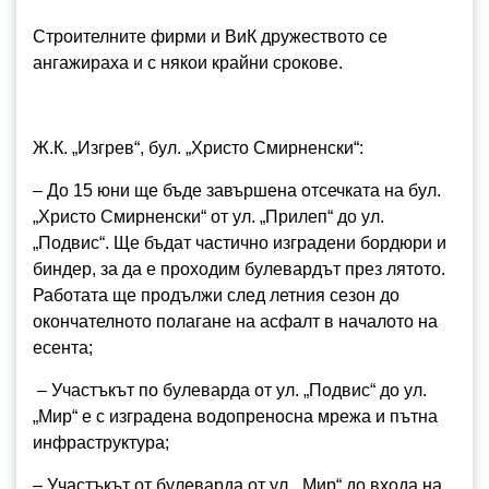
Строителните фирми и ВиК дружеството се
ангажираха и с някои крайни срокове.
Ж.К. „Изгрев“, бул. „Христо Смирненски“:
– До 15 юни ще бъде завършена отсечката на бул.
„Христо Смирненски“ от ул. „Прилеп“ до ул.
„Подвис“. Ще бъдат частично изградени бордюри и
биндер, за да е проходим булевардът през лятото.
Работата ще продължи след летния сезон до
окончателното полагане на асфалт в началото на
есента;
– Участъкът по булеварда от ул. „Подвис“ до ул.
„Мир“ е с изградена водопреносна мрежа и пътна
инфраструктура;
– Участъкът от булеварда от ул. „Мир“ до входа на