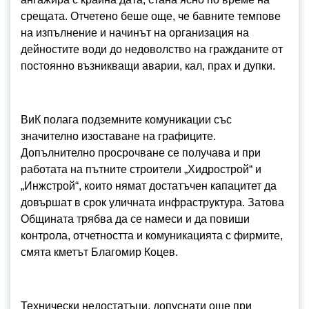
срещата. Отчетено беше още, че бавните темпове
на изпълнение и начинът на организация на
дейностите води до недоволство на гражданите от
постоянно възникващи аварии, кал, прах и дупки.
ВиК полага подземните комуникации със
значително изоставане на графиците.
Допълнително просрочване се получава и при
работата на пътните строители „Хидрострой“ и
„Инжстрой“, които нямат достатъчен капацитет да
довършат в срок уличната инфраструктура. Затова
Общината трябва да се намеси и да повиши
контрола, отчетността и комуникацията с фирмите,
смята кметът Благомир Коцев.
Технически недостатъци, допуснати още при