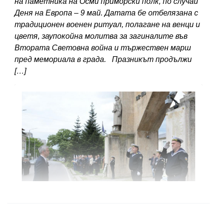
на паметника на Осми приморски полк, по случай
Деня на Европа – 9 май. Датата бе отбелязана с
традиционен военен ритуал, полагане на венци и
цветя, заупокойна молитва за загиналите във
Втората Световна война и тържествен марш
пред мемориала в града. Празникът продължи
[…]