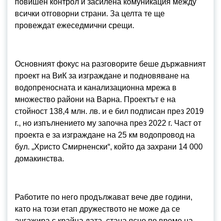
повишен контрол и засилена комуникация между
всички отговорни страни. За целта те ще
провеждат ежеседмични срещи.
Основният фокус на разговорите беше държавният
проект на ВиК за изграждане и подновяване на
водопреносната и канализационна мрежа в
множество райони на Варна. Проектът е на
стойност 138,4 млн. лв. и е бил подписан през 2019
г., но изпълнението му започна през 2022 г. Част от
проекта е за изграждане на 25 км водопровод на
бул. „Христо Смирненски“, който да захрани 14 000
домакинства.
Работите по него продължават вече две години,
като на този етап дружеството не може да се
ангажира с крайна дата, стана ясно по време на