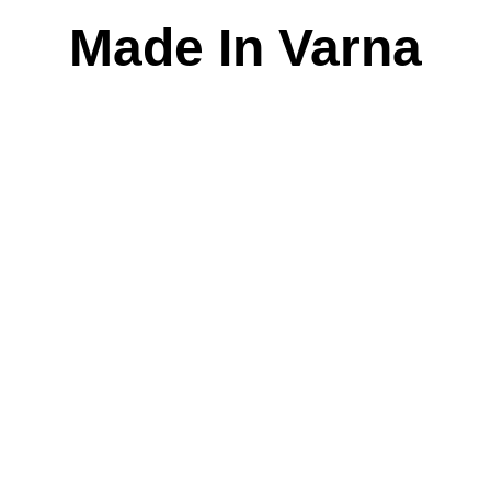
Skip
Made In Varna
to
content