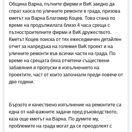
Община Варна, пътните фирми и ВиК заедно да
спрат хаоса по уличните ремонти в града, призова
кметът на Варна Благомир Коцев. Това стана по
време на продължилата близо 4 часа среща с
пътностроителните фирми и ВиК дружеството.
Кметът Коцев поиска от тях ежеседмичен детайлен
отчет за напредъка на големия ВиК проект и на
уличните ремонти във всички части на града. По
време на срещата бяха отчетени съществени
забавяния и пропуски в изпълнението на
проектите, част от които започнали преди повече от
две години.
Бързото и качествено изпълнение на ремонтите са
една от най-важните задачи пред ръководството,
каза още кметът на Варна. По думите му,
проблемите на града могат да се преодолеят с