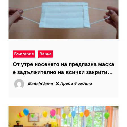
България
Варна
От утре носенето на предпазна маска
е задължително на всички закрити
обществени места
Преди 6 години
MadeInVarna