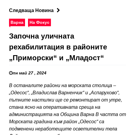
Следваща Новина
Варна
На Фокус
Започна уличната
рехабилитация в районите
„Приморски“ и „Младост“
пн май 27 , 2024
В останалите райони на морската столица –
„Одесос“, „Владислав Варненчик“ и „Аспарухово“,
пътните настилки ще се ремонтират от утре,
стана ясно на оперативната среща на
администрацията на Община Варна В частта от
Морската градина към район „Одесос“ са
подменени неработещите осветителни тела