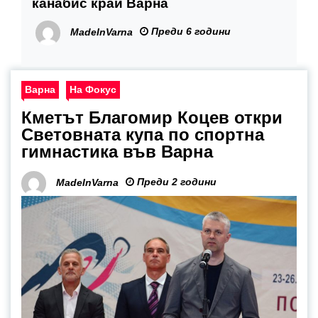
канабис край Варна
Преди 6 години
MadeInVarna
Варна
На Фокус
Кметът Благомир Коцев откри
Световната купа по спортна
гимнастика във Варна
Преди 2 години
MadeInVarna