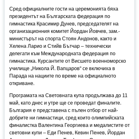
Сред официалните гости на церемонията бяха
президентът на Българската федерация по
гимнастика Красимир Дунев, председателят на
организационния комитет Йордан Йовчев, зам.-
министърът на спорта Стоян Андонов, както и
Хелена Ларио и Стийв Бътчар – технически
делегати към Международната федерация по
гимнастика. Курсантите от Висшето военноморско
училище „Никола Й. Вапцаров“ се включиха в
Парада на нациите по време на официалното
откриване.
Програмата на Световната купа продължава до 11
май, като днес и утре ще се проведат финалите.
България е представена с пълен отбор от най-
добрите ни гимнастици, сред които олимпийската
финалистка Валентина Георгиева и медалистите от
световни купи – Еди Пенев, Кевин Пенев, Йордан