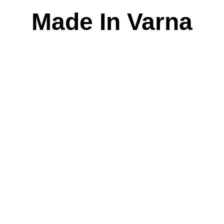
Skip
Made In Varna
to
content