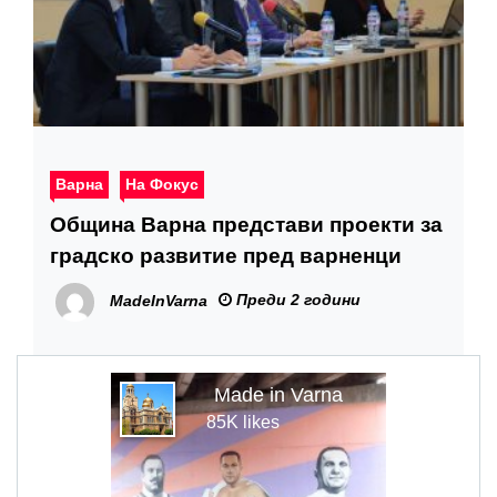
Варна
На Фокус
Община Варна представи проекти за
градско развитие пред варненци
Преди 2 години
MadeInVarna
Made in Varna
85K likes