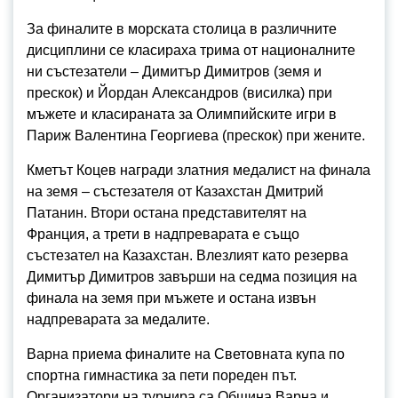
За финалите в морската столица в различните
дисциплини се класираха трима от националните
ни състезатели – Димитър Димитров (земя и
прескок) и Йордан Александров (висилка) при
мъжете и класираната за Олимпийските игри в
Париж Валентина Георгиева (прескок) при жените.
Кметът Коцев награди златния медалист на финала
на земя – състезателя от Казахстан Дмитрий
Патанин. Втори остана представителят на
Франция, а трети в надпреварата е също
състезател на Казахстан. Влезлият като резерва
Димитър Димитров завърши на седма позиция на
финала на земя при мъжете и остана извън
надпреварата за медалите.
Варна приема финалите на Световната купа по
спортна гимнастика за пети пореден път.
Организатори на турнира са Община Варна и