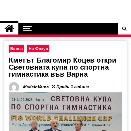
Варна
На Фокус
Кметът Благомир Коцев откри
Световната купа по спортна
гимнастика във Варна
Преди 1 година
MadeInVarna