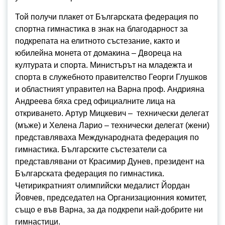
Той получи плакет от Българската федерация по
спортна гимнастика в знак на благодарност за
подкрепата на елитното състезание, както и
юбилейна монета от домакина – Двореца на
културата и спорта. Министърът на младежта и
спорта в служебното правителство Георги Глушков
и областният управител на Варна проф. Андрияна
Андреева бяха сред официалните лица на
откриването. Артур Мицкевич – технически делегат
(мъже) и Хелена Ларио – технически делегат (жени)
представляваха Международната федерация по
гимнастика. Българските състезатели са
представлявани от Красимир Дунев, президент на
Българската федерация по гимнастика.
Четирикратният олимпийски медалист Йордан
Йовчев, председател на Организационния комитет,
също е във Варна, за да подкрепи най-добрите ни
гимнастици.