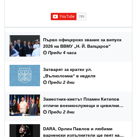
Първо офицерско звание за випуск
2026 на ВВМУ „Н. Й. Вапцаров“
Преди 4 часа
Затварят за кратко ул.
„Вълноломна“ в неделя
Преди 2 дни
Заместник-кметът Пламен Китипов
отличи военнослужещи и цивилни
служители по повод Празника на
Преди 2 дни
ВМС
DARA, Орлин Павлов и любими
варненски изпълнители ще пеят на