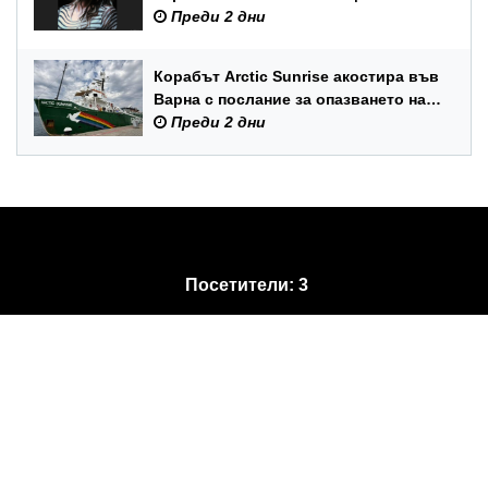
празника на Варна
Преди 2 дни
Корабът Arctic Sunrise акостира във
Варна с послание за опазването на
Черно море
Преди 2 дни
Посетители:
3