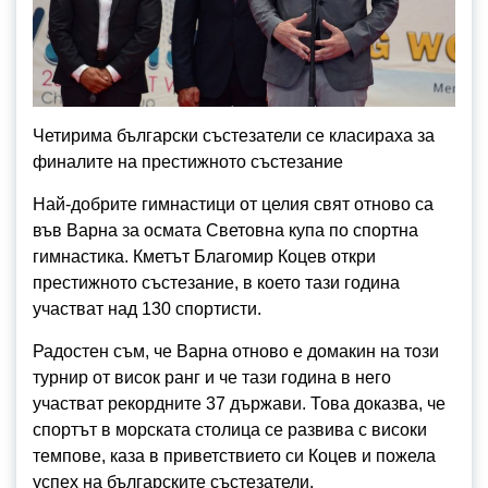
Четирима български състезатели се класираха за
финалите на престижното състезание
Най-добрите гимнастици от целия свят отново са
във Варна за осмата Световна купа по спортна
гимнастика. Кметът Благомир Коцев откри
престижното състезание, в което тази година
участват над 130 спортисти.
Радостен съм, че Варна отново е домакин на този
турнир от висок ранг и че тази година в него
участват рекордните 37 държави. Това доказва, че
спортът в морската столица се развива с високи
темпове, каза в приветствието си Коцев и пожела
успех на българските състезатели.