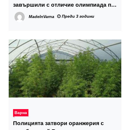
завършили с отличие олимпиада по
български език
Преди 3 години
MadeInVarna
Варна
Полицията затвори оранжерия с