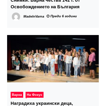
Снимки: Варна чества 142 г. от
Освобождението на България
Преди 6 години
MadeInVarna
Варна
На Фокус
Наградиха украински деца,