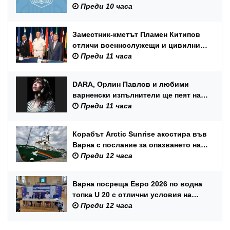
Преди 10 часа
Заместник-кметът Пламен Китипов
отличи военнослужещи и цивилни
служители по повод Празника на
Преди 11 часа
ВМС
DARA, Орлин Павлов и любими
варненски изпълнители ще пеят на
празника на Варна
Преди 11 часа
Корабът Arctic Sunrise акостира във
Варна с послание за опазването на
Черно море
Преди 12 часа
Варна посреща Евро 2026 по водна
топка U 20 с отлични условия на
състезателните басейни
Преди 12 часа