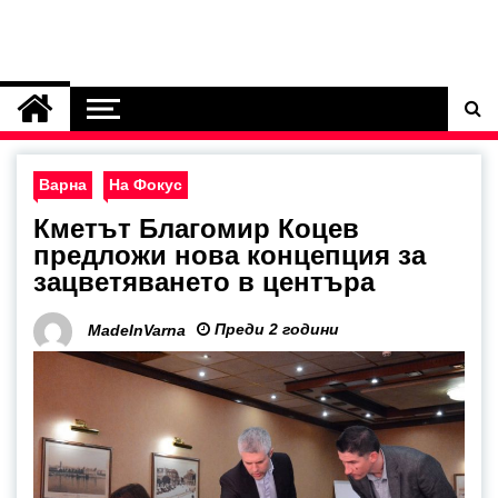
Варна
На Фокус
Кметът Благомир Коцев
предложи нова концепция за
зацветяването в центъра
Преди 2 години
MadeInVarna