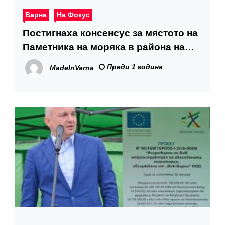
Варна
На Фокус
Постигнаха консенсус за мястото на
Паметника на моряка в района на
Морска гара
Преди 1 година
MadeInVarna