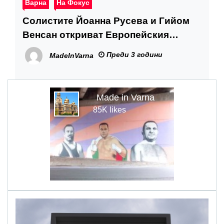
Варна
На Фокус
Солистите Йоанна Русева и Гийом
Венсан откриват Европейския
музикален фестивал
Преди 3 години
MadeInVarna
Made in Varna
85K likes