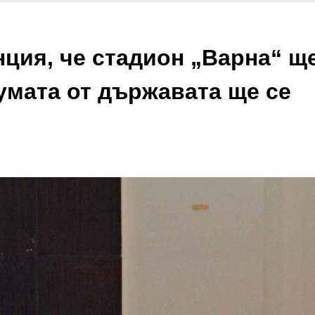
нция, че стадион „Варна“ щ
умата от държавата ще се