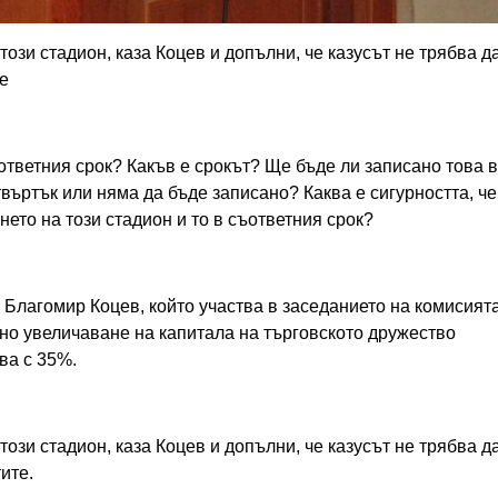
този стадион, каза Коцев и допълни, че казусът не трябва д
е
ответния срок? Какъв е срокът? Ще бъде ли записано това в
въртък или няма да бъде записано? Каква е сигурността, че
ето на този стадион и то в съответния срок?
 Благомир Коцев, който участва в заседанието на комисият
ено увеличаване на капитала на търговското дружество
ва с 35%.
този стадион, каза Коцев и допълни, че казусът не трябва д
ите.