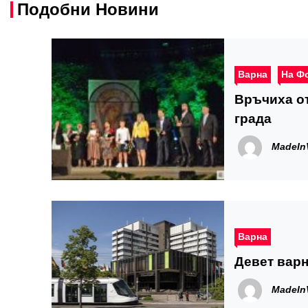
Подобни Новини
Варна
На Ф
Връчиха от
града
MadeIn
Варна
Девет варн
MadeIn