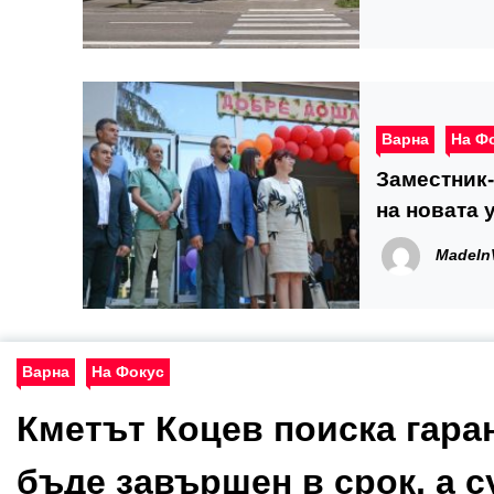
Варна
На Ф
Заместник-
на новата 
Бенковски
MadeIn
Варна
На Фокус
Кметът Коцев поиска гара
бъде завършен в срок, а с