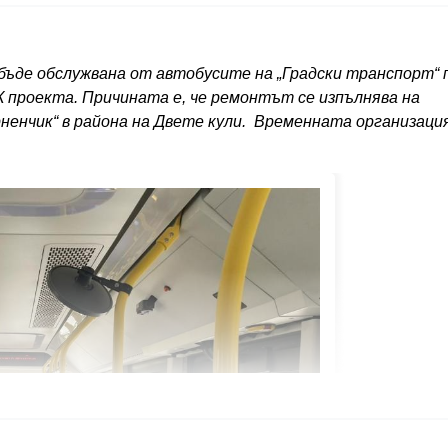
 бъде обслужвана от автобусите на „Градски транспорт“ 
 проекта. Причината е, че ремонтът се изпълнява на
рненчик“ в района на Двете кули. Временната организаци