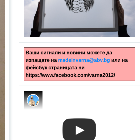
alinapapercut.com
Ръчно изрязани картини
Ваши сигнали и новини можете да
изпащате на
madeinvarna@abv.bg
или на
фейсбук страницата ни
https://www.facebook.com/varna2012/