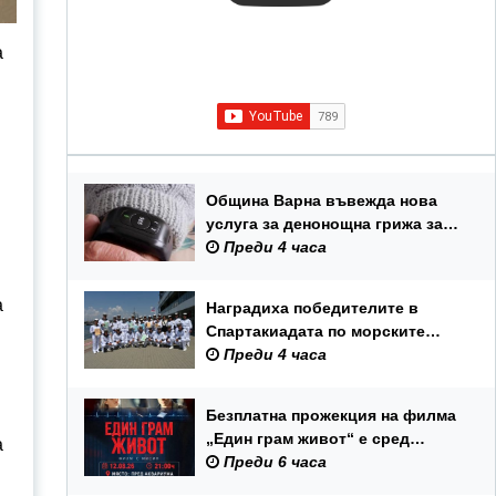
а
Община Варна въвежда нова
услуга за денонощна грижа за
възрастни хора и лица с трайни
Преди 4 часа
увреждания
а
Наградиха победителите в
Спартакиадата по морските
спортове на Военноморските
Преди 4 часа
сили
Безплатна прожекция на филма
„Един грам живот“ е сред
а
събитията за Международния
Преди 6 часа
ден на младежта във Варна