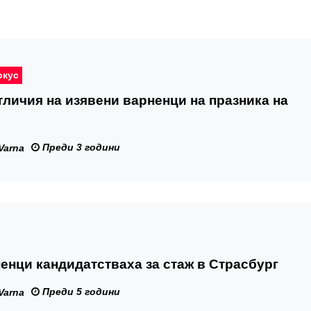
окус
личия на изявени варненци на празника на
Преди 3 години
Varna
енци кандидатстваха за стаж в Страсбург
Преди 5 години
Varna