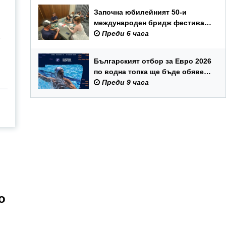
Започна юбилейният 50-и
международен бридж фестивал
„Варна“
Преди 6 часа
Българският отбор за Евро 2026
по водна топка ще бъде обявен
на 7 август
Преди 9 часа
о