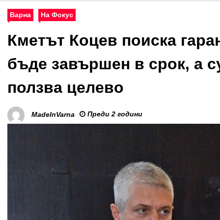
Варна
На Фокус
Кметът Коцев поиска гара
бъде завършен в срок, а с
ползва целево
Преди 2 години
MadeInVarna