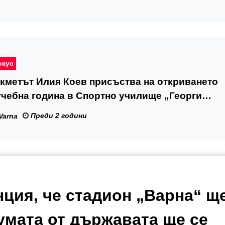
окус
кметът Илия Коев присъства на откриването
учебна година в Спортно училище „Георги
“
Преди 2 години
Varna
нция, че стадион „Варна“ щ
умата от държавата ще се