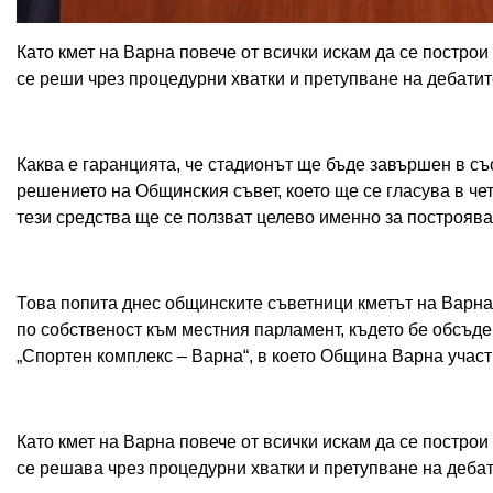
Като кмет на Варна повече от всички искам да се построи 
се реши чрез процедурни хватки и претупване на дебатит
Каква е гаранцията, че стадионът ще бъде завършен в съ
решението на Общинския съвет, което ще се гласува в чет
тези средства ще се ползват целево именно за построяван
Това попита днес общинските съветници кметът на Варна
по собственост към местния парламент, където бе обсъд
„Спортен комплекс – Варна“, в което Община Варна участ
Като кмет на Варна повече от всички искам да се построи 
се решава чрез процедурни хватки и претупване на дебат