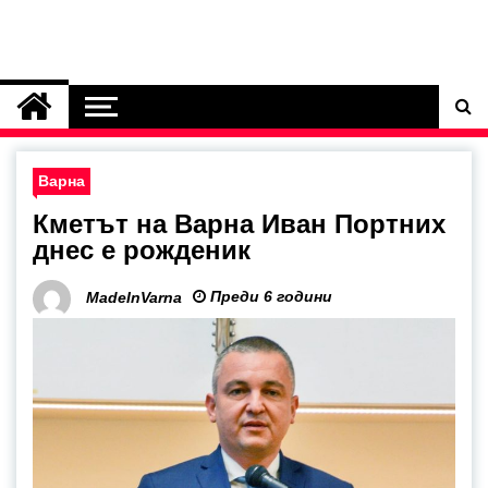
Варна
Кметът на Варна Иван Портних
днес е рожденик
Преди 6 години
MadeInVarna