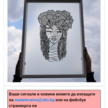
alinapapercut.com
Ръчно изрязани картини
Ваши сигнали и новини можете да изпащате
на
madeinvarna@abv.bg
или на фейсбук
страницата ни