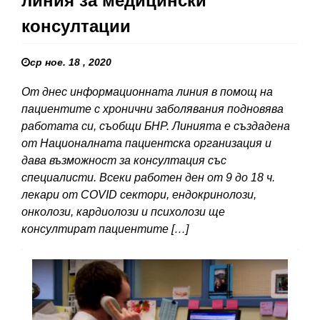
линия за медицински
консултации
ср ное. 18 , 2020
От днес информационната линия в помощ на
пациентите с хронични заболявания подновява
работата си, съобщи БНР. Линията е създадена
от Националната пациентска организация и
дава възможност за консултация със
специалисти. Всеки работен ден от 9 до 18 ч.
лекари от COVID сектори, ендокринолози,
онколози, кардиолози и психолози ще
консултират пациентите […]