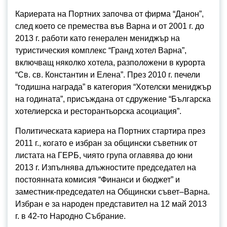
Кариерата на Портних започва от фирма “Данон”,
след което се премества във Варна и от 2001 г. до
2013 г. работи като генерален мениджър на
туристическия комплекс “Гранд хотел Варна”,
включващ няколко хотела, разположени в курорта
“Св. св. Константин и Елена”. През 2010 г. печели
“годишна награда” в категория “Хотелски мениджър
на годината”, присъждана от сдружение “Българска
хотелиерска и ресторантьорска асоциация”.
Политическата кариера на Портних стартира през
2011 г., когато е избран за общински съветник от
листата на ГЕРБ, чиято група оглавява до юни
2013 г. Изпълнява длъжностите председател на
постоянната комисия “Финанси и бюджет” и
заместник-председател на Общински съвет–Варна.
Избран е за народен представител на 12 май 2013
г. в 42-то Народно Събрание.