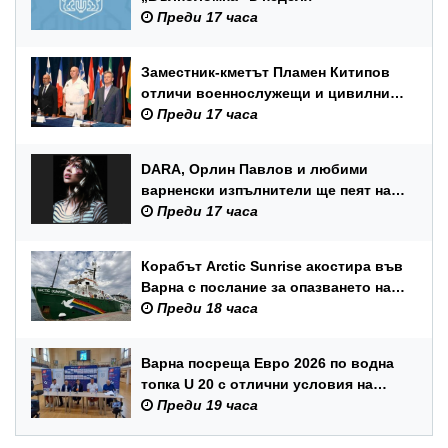
Преди 17 часа
Заместник-кметът Пламен Китипов
отличи военнослужещи и цивилни
служители по повод Празника на
Преди 17 часа
ВМС
DARA, Орлин Павлов и любими
варненски изпълнители ще пеят на
празника на Варна
Преди 17 часа
Корабът Arctic Sunrise акостира във
Варна с послание за опазването на
Черно море
Преди 18 часа
Варна посреща Евро 2026 по водна
топка U 20 с отлични условия на
състезателните басейни
Преди 19 часа