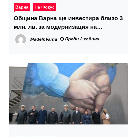
Варна
На Фокус
Община Варна ще инвестира близо 3
млн. лв. за модернизация на
уличното осветление на кв. „Чайка“
Преди 2 години
MadeInVarna