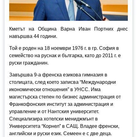
Кметът на Община Варна Иван Портних днес
навършва 44 години.
Той е роден на 18 ноември 1976 г. в гр. София в
семейство на руснак и българка, като до 2011 г. е
руски гражданин.
Завършва 9-а френска езикова гимназия в
столицата, след което записва “Международни
икономически отношения” в УНСС. Има
магистърска степен по бизнес администрация от
Франкофонския институт за администрация и
управление и от Нантския университет.
Специализира хотелски мениджмънт в
Университета “Корнел” в САЩ. Владее френски,
английски и руски език. Семеен е с две деца.