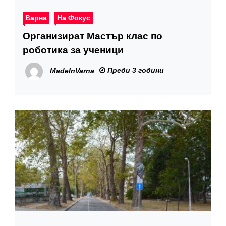
Варна
На Фокус
Организират Мастър клас по
роботика за ученици
Преди 3 години
MadeInVarna