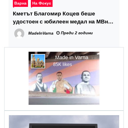
Варна
На Фокус
Кметът Благомир Коцев беше
удостоен с юбилеен медал на МВнР
по повод 20-годишнината от
Преди 2 години
MadeInVarna
приемането на България в НАТО
Made in Varna
85K likes