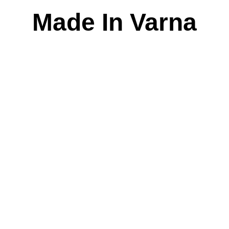
Skip
Made In Varna
to
content