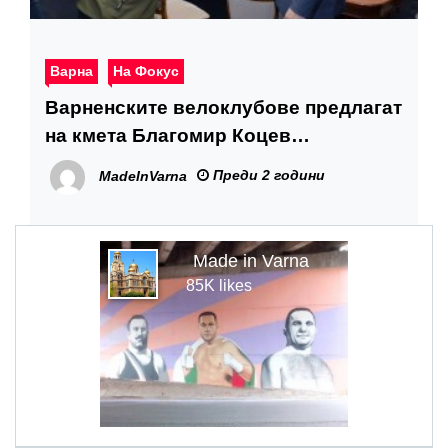
Варна
На Фокус
Варненските велоклубове предлагат
на кмета Благомир Коцев
велосипеден план на Варна
Преди 2 години
MadeInVarna
Made in Varna
85K likes