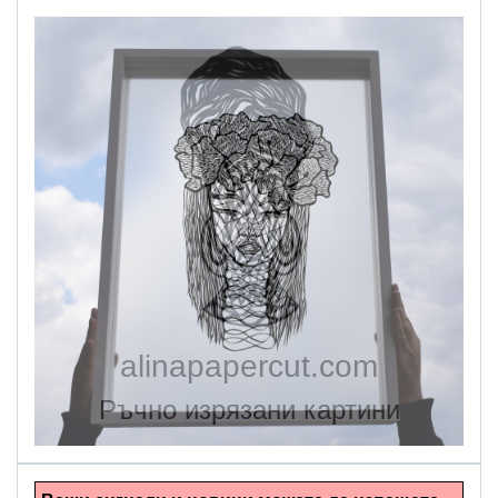
alinapapercut.com
Ръчно изрязани картини