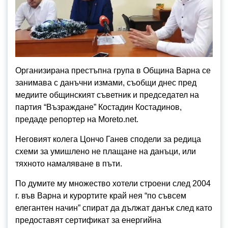
Организирана престъпна група в Община Варна се
занимава с данъчни измами, съобщи днес пред
медиите общинският съветник и председател на
партия “Възраждане” Костадин Костадинов,
предаде репортер на Moreto.net.
Неговият колега Цончо Ганев сподели за редица
схеми за умишлено не плащане на данъци, или
тяхното намаляване в пъти.
По думите му множество хотели строени след 2004
г. във Варна и курортите край нея “по съвсем
елегантен начин” спират да дължат данък след като
предоставят сертификат за енергийна