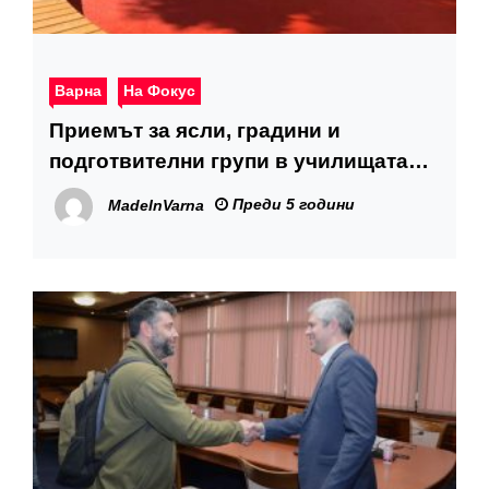
Варна
На Фокус
Приемът за ясли, градини и
подготвителни групи в училищата
започва на 10-ти май
Преди 5 години
MadeInVarna