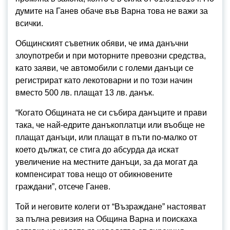
думите на Ганев обаче във Варна това не важи за
всички.
Общинският съветник обяви, че има данъчни
злоупотреби и при моторните превозни средства,
като заяви, че автомобили с големи данъци се
регистрират като лекотоварни и по този начин
вместо 500 лв. плащат 13 лв. данък.
“Когато Общината не си събира данъците и прави
така, че най-едрите данъкоплатци или въобще не
плащат данъци, или плащат в пъти по-малко от
което дължат, се стига до абсурда да искат
увеличение на местните данъци, за да могат да
компенсират това нещо от обикновените
граждани”, отсече Ганев.
Той и неговите колеги от “Възраждане” настояват
за пълна ревизия на Община Варна и поискаха