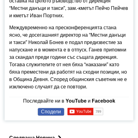
оставка на цялото ръководство от дирекция
“Местни данъци и такси”, зам.-кметът Пейчо Пейчев
и кметът Иван Портних.
Междувременно на пресконференцията стана
ясно, че досегашният директор на “Местни данъци
и такси” Николай Бонев е подал предизвестие за
напускане и в момента е в отпуск. Ганев припомни
за скандал преди години със същата дирекция.
Тогава служителите от нея бяха “наказани” като
бяха преместени да работят на сходни позиции, но
в Община Девня. Според общинския съветник не е
изключено случаят да се повтори.
Последвайте ни в
YouTube
и
Facebook
Сподели
Следваща Новина