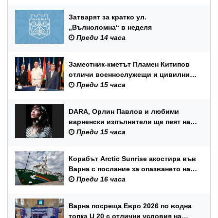
Затварят за кратко ул.
„Вълноломна“ в неделя
Преди 14 часа
Заместник-кметът Пламен Китипов
отличи военнослужещи и цивилни
служители по повод Празника на
Преди 15 часа
ВМС
DARA, Орлин Павлов и любими
варненски изпълнители ще пеят на
празника на Варна
Преди 15 часа
Корабът Arctic Sunrise акостира във
Варна с послание за опазването на
Черно море
Преди 16 часа
Варна посреща Евро 2026 по водна
топка U 20 с отлични условия на