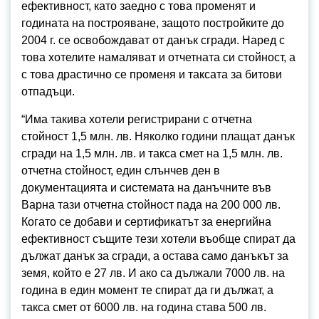
ефективност, като заедно с това променят и
годината на построяване, защото постройките до
2004 г. се освобождават от данък сгради. Наред с
това хотелите намаляват и отчетната си стойност, а
с това драстично се променя и таксата за битови
отпадъци.
“Има такива хотели регистрирани с отчетна
стойност 1,5 млн. лв. Няколко години плащат данък
сгради на 1,5 млн. лв. и такса смет на 1,5 млн. лв.
отчетна стойност, един слънчев ден в
документацията и системата на данъчните във
Варна тази отчетна стойност пада на 200 000 лв.
Когато се добави и сертификатът за енергийна
ефективност същите тези хотели въобще спират да
дължат данък за сгради, а остава само данъкът за
земя, който е 27 лв. И ако са дължали 7000 лв. на
година в един момент те спират да ги дължат, а
такса смет от 6000 лв. на година става 500 лв.