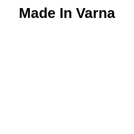
Skip
Made In Varna
to
content