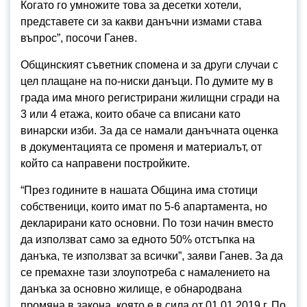
Когато го умножите това за десетки хотели,
представете си за какви данъчни измами става
въпрос”, посочи Ганев.
Общинският съветник спомена и за други случаи с
цел плащане на по-ниски данъци. По думите му в
града има много регистрирани жилищни сгради на
3 или 4 етажа, които обаче са вписани като
винарски изби. За да се намали данъчната оценка
в документацията се променя и материалът, от
който са направени постройките.
“През годините в нашата Община има стотици
собственици, които имат по 5-6 апартамента, но
декларирани като основни. По този начин вместо
да използват само за едното 50% отстъпка на
данъка, те използват за всички”, заяви Ганев. За да
се премахне тази злоупотреба с намалението на
данъка за основно жилище, е обнародвана
промяна в закона, която е в сила от 01.01.2019 г. По