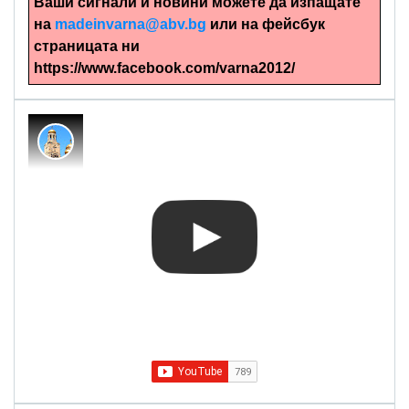
Ваши сигнали и новини можете да изпащате
на
madeinvarna@abv.bg
или на фейсбук
страницата ни
https://www.facebook.com/varna2012/