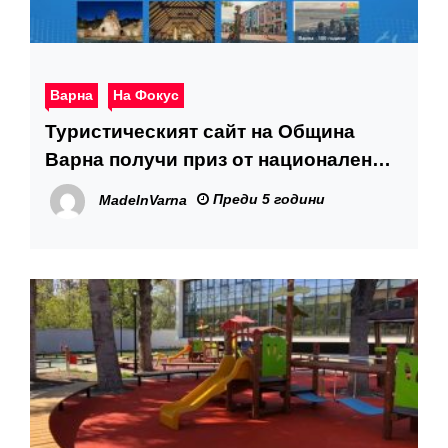
Варна
На Фокус
Туристическият сайт на Община
Варна получи приз от национален
конкурс
Преди 5 години
MadeInVarna