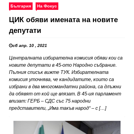
България
На Фокус
ЦИК обяви имената на новите
депутати
сб апр. 10 , 2021
Централната избирателна комисия обяви кои са
новите депутати в 45-ото Народно събрание.
Пълния списък вижте ТУК. Избирателната
комисия уточнява, че кандидатите, които са
избрани в два многомандатни района, са длъжни
да обявят от кой ще влязат. В 45-ия парламент
влизат: ГЕРБ – СДС със 75 народни
представители, „Има такъв народ“ – с […]