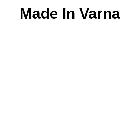
Skip
Made In Varna
to
content