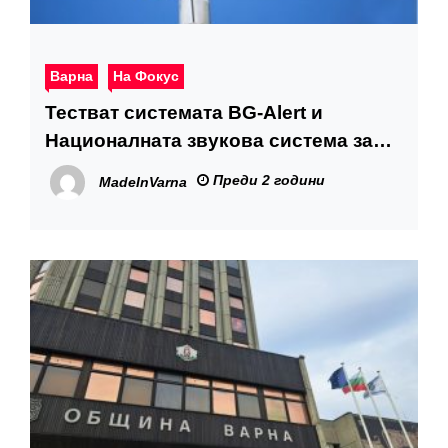
Варна
На Фокус
Тестват системата BG-Alert и
Националната звукова система за
ранно предупреждение
Преди 2 години
MadeInVarna