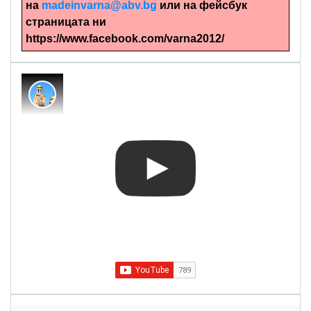
на
madeinvarna@abv.bg
или на фейсбук
страницата ни
https://www.facebook.com/varna2012/