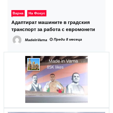
Варна
На Фокус
Адаптират машините в градския
транспорт за работа с евромонети
Преди 8 месеца
MadeInVarna
Made in Varna
85K likes