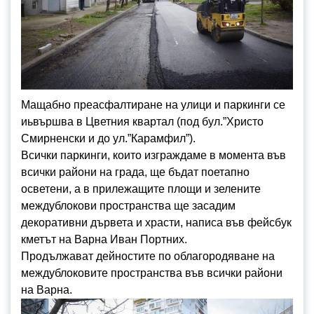
Мащабно преасфалтиране на улици и паркинги се
иьвършва в Цветния квартал (под бул.”Христо
Смирненски и до ул.”Карамфил”).
Всички паркинги, които изграждаме в момента във
всички райони на града, ще бъдат поетапно
осветени, а в прилежащите площи и зелените
междублокови пространства ще засадим
декоративни дървета и храсти, написа във фейсбук
кметът на Варна Иван Портних.
Продължават дейностите по облагородяване на
междублоковите пространства във всички райони
на Варна.