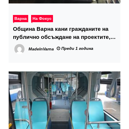
Варна
На Фокус
Община Варна кани гражданите на
публично обсъждане на проектите,
по които има намерение да поеме
Преди 1 година
MadeInVarna
дългосрочен дълг