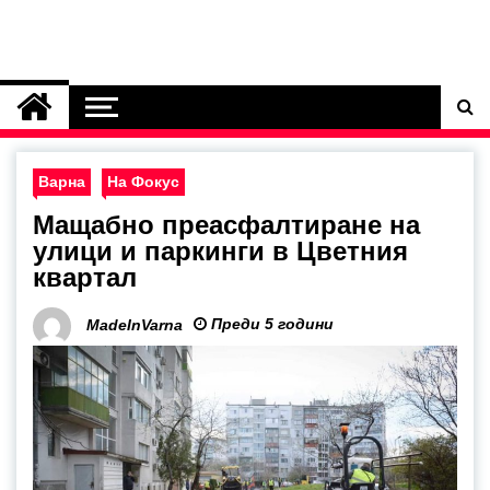
Варна
На Фокус
Мащабно преасфалтиране на
улици и паркинги в Цветния
квартал
Преди 5 години
MadeInVarna