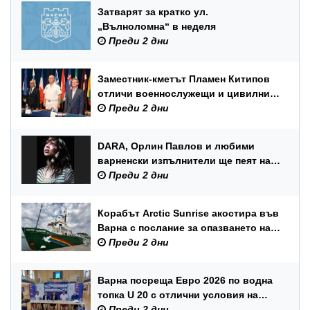
Затварят за кратко ул.
„Вълноломна“ в неделя
Преди 2 дни
Заместник-кметът Пламен Китипов
отличи военнослужещи и цивилни
служители по повод Празника на
Преди 2 дни
ВМС
DARA, Орлин Павлов и любими
варненски изпълнители ще пеят на
празника на Варна
Преди 2 дни
Корабът Arctic Sunrise акостира във
Варна с послание за опазването на
Черно море
Преди 2 дни
Варна посреща Евро 2026 по водна
топка U 20 с отлични условия на
състезателните басейни
Преди 2 дни