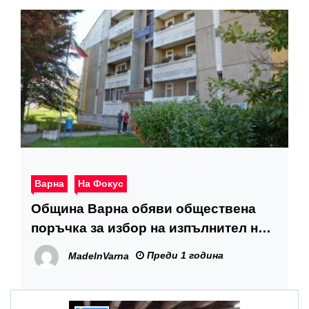
Варна
На Фокус
Община Варна обяви обществена
поръчка за избор на изпълнител на
ремонта на сградата на район „Вл.
Преди 1 година
MadeInVarna
Варненчик“