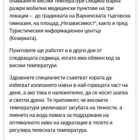
очакваните високи температури Община Варна
разкри мобилни медицински пунктове на три
локации – до градинката на Варненската търговска
гимназия, на площад „Независимост“, както и пред
Туристическия информационен център
(Козирката).
Пунктовете ще работят и в други дни от
следващата седмица, когато има обявен код за
високи температури.
Здравните специалисти съветват хората да
избягват излизането навън в най-горещата част на
деня, а ако това е наложително, да се носят шапка
и светли дрехи. Те припомнят, че високите
температури увеличават загубата на течности, а
пиенето на вода помага за поддържане на
оптималното ниво на хидратация в тялото и
регулира телесната температура.