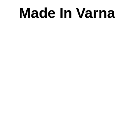
Skip
Made In Varna
to
content