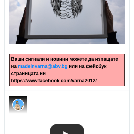
alinapapercut.com
Ръчно изрязани картини
Ваши сигнали и новини можете да изпащате
на
madeinvarna@abv.bg
или на фейсбук
страницата ни
https://www.facebook.com/varna2012/