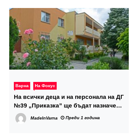
Варна
На Фокус
На всички деца и на персонала на ДГ
№39 „Приказка” ще бъдат назначени
микробиологични изследвания
Преди 1 година
MadeInVarna