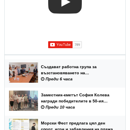
Създават работна група за
възстановяването на
Международния балетен конкурс –
Преди 6 часа
Варна
Заместник-кметът София Колева
награди победителите в 50-ия
юбилеен международен бридж
Преди 10 часа
фестивал „Варна“
Морски Фест предлага цял ден
спорт, игри и забавления на плажа в