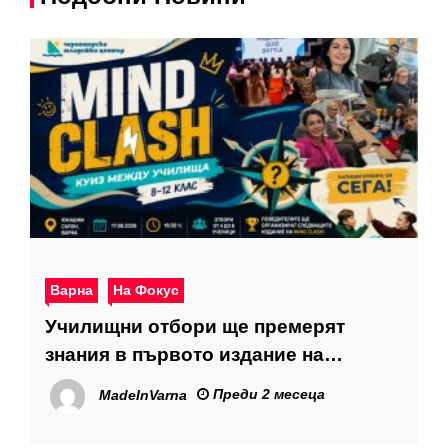
Варна
На Фокус
Училищни отбори ще премерят
знания в първото издание на
междуучилищния куиз „Mind Clash“
Преди 2 месеца
MadeInVarna