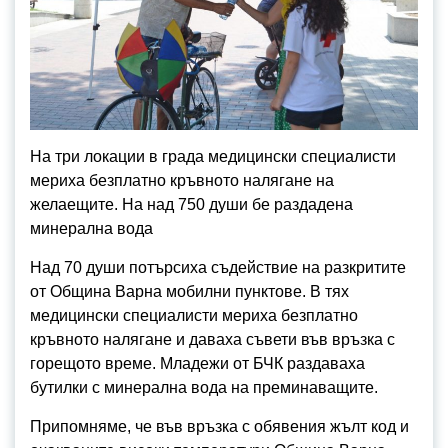
На три локации в града медицински специалисти
мериха безплатно кръвното налягане на
желаещите. На над 750 души бе раздадена
минерална вода
Над 70 души потърсиха съдействие на разкритите
от Община Варна мобилни пунктове. В тях
медицински специалисти мериха безплатно
кръвното налягане и даваха съвети във връзка с
горещото време. Младежи от БЧК раздаваха
бутилки с минерална вода на преминаващите.
Припомняме, че във връзка с обявения жълт код и