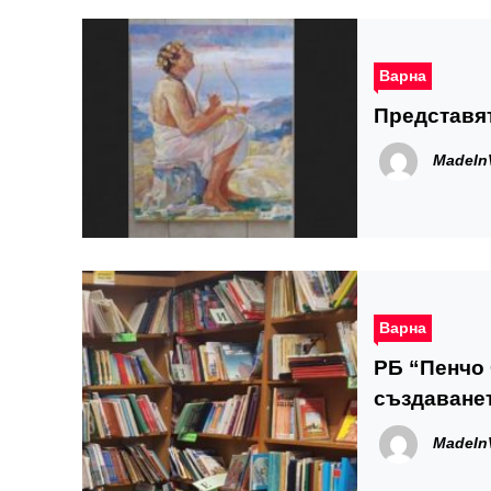
Варна
Представят
MadeIn
Варна
РБ “Пенчо 
създаванет
MadeIn