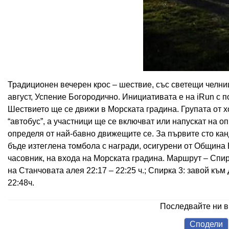
Традиционен вечерен крос – шествие, със светещи челниц
август, Успение Богородично. Инициативата е на iRun с 
Шествието ще се движи в Морската градина. Групата от х
“автобус”, а участници ще се включват или напускат на о
определя от най-бавно движещите се. За първите сто ка
бъде изтеглена томбола с награди, осигурени от Община 
часовник, на входа на Морската градина. Маршрут – Спирк
на Станчовата алея 22:17 – 22:25 ч.; Спирка 3: завой към
22:48ч.
Последвайте ни 
Сподели