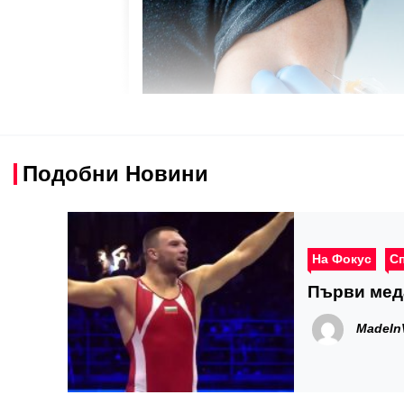
Подобни Новини
На Фокус
С
Първи меда
MadeIn