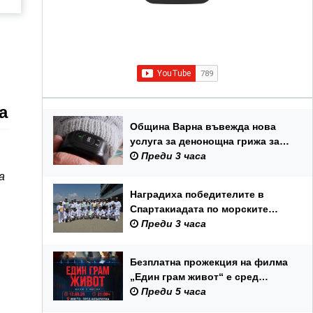
а
Община Варна въвежда нова
услуга за денонощна грижа за
възрастни хора и лица с трайни
Преди 3 часа
увреждания
а
Наградиха победителите в
Спартакиадата по морските
спортове на Военноморските
Преди 3 часа
сили
Безплатна прожекция на филма
„Един грам живот“ е сред
събитията за Международния
Преди 5 часа
ден на младежта във Варна