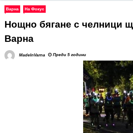
Варна
На Фокус
Нощно бягане с челници щ
Варна
Преди 5 години
MadeInVarna