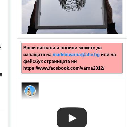
alinapapercut.com
Ръчно изрязани картини
5
Ваши сигнали и новини можете да
изпащате на
madeinvarna@abv.bg
или на
фейсбук страницата ни
https://www.facebook.com/varna2012/
е