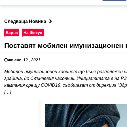
Следваща Новина
Варна
На Фокус
Поставят мобилен имунизационен к
чт авг. 12 , 2021
Мобилен имунизационен кабинет ще бъде разположен на 1
градина, до Слънчевия часовник. Инициативата е на РЗ
кампания срещу COVID19, съобщават от дирекция “Зд
[…]