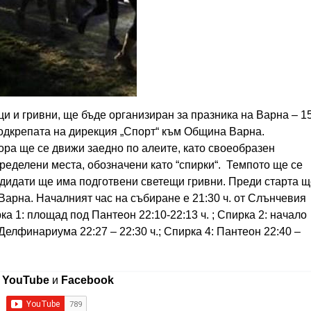
и и гривни, ще бъде организиран за празника на Варна – 1
подкрепата на дирекция „Спорт“ към Община Варна.
ора ще се движи заедно по алеите, като своеобразен
пределени места, обозначени като “спирки“. Темпото ще се
ндидати ще има подготвени светещи гривни. Преди старта щ
Варна. Началният час на събиране е 21:30 ч. от Слънчевия
а 1: площад под Пантеон 22:10-22:13 ч. ; Спирка 2: начало
 Делфинариума 22:27 – 22:30 ч.; Спирка 4: Пантеон 22:40 –
в
YouTube
и
Facebook