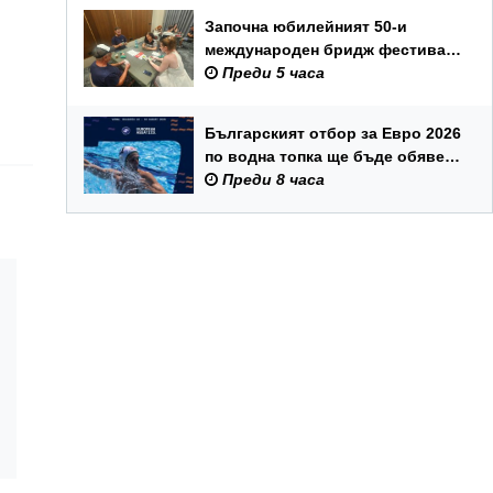
Започна юбилейният 50-и
международен бридж фестивал
„Варна“
Преди 5 часа
Българският отбор за Евро 2026
по водна топка ще бъде обявен
на 7 август
Преди 8 часа