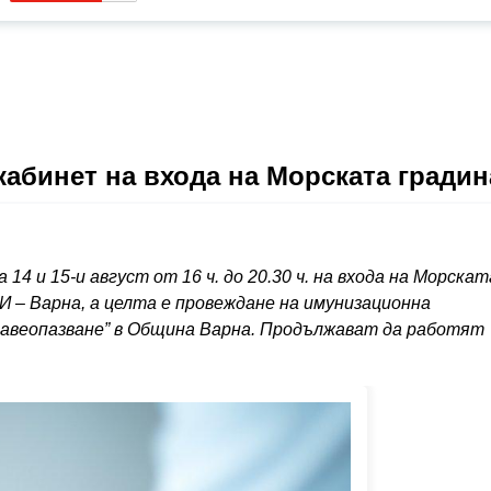
абинет на входа на Морската градин
4 и 15-и август от 16 ч. до 20.30 ч. на входа на Морскат
И – Варна, а целта е провеждане на имунизационна
равеопазване” в Община Варна. Продължават да работят