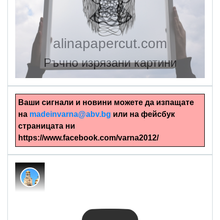
alinapapercut.com
Ръчно изрязани картини
Ваши сигнали и новини можете да изпащате
на
madeinvarna@abv.bg
или на фейсбук
страницата ни
https://www.facebook.com/varna2012/