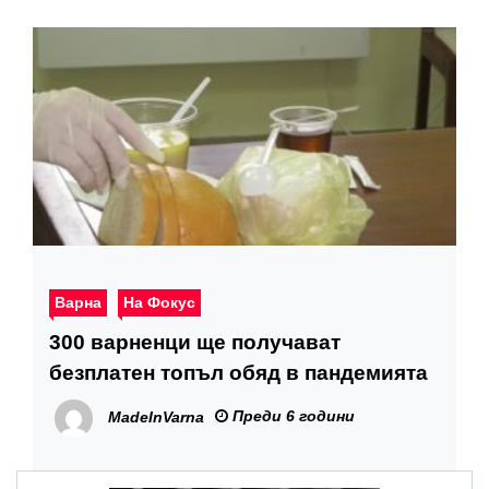
Варна
На Фокус
300 варненци ще получават
безплатен топъл обяд в пандемията
Преди 6 години
MadeInVarna