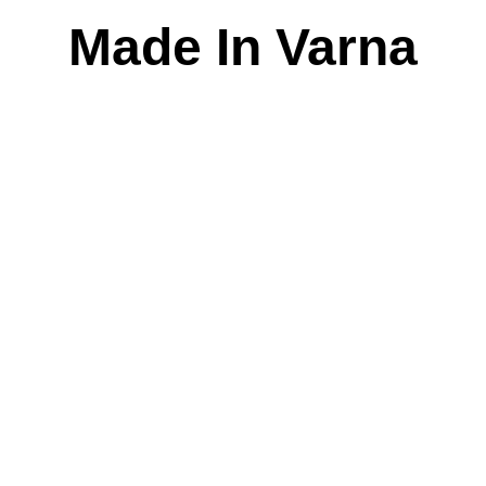
Skip
Made In Varna
to
content