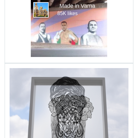
Made in Varna
85K likes