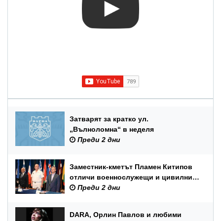
Затварят за кратко ул.
„Вълноломна“ в неделя
Преди 2 дни
Заместник-кметът Пламен Китипов
отличи военнослужещи и цивилни
служители по повод Празника на
Преди 2 дни
ВМС
DARA, Орлин Павлов и любими