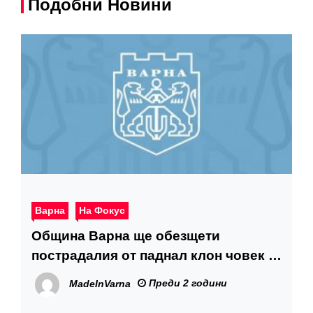
Подобни Новини
Варна
На Фокус
Община Варна ще обезщети
пострадалия от паднал клон човек в
градинката зад театъра
Преди 2 години
MadeInVarna