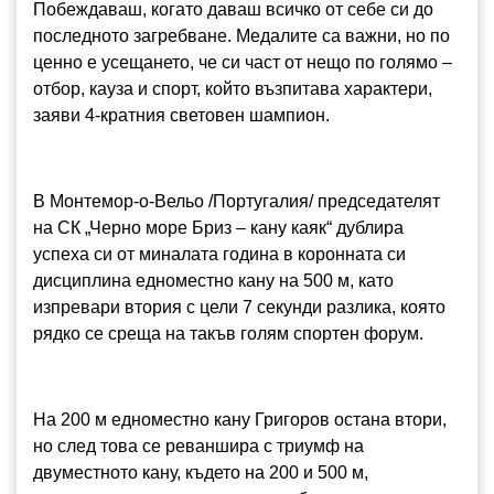
Побеждаваш, когато даваш всичко от себе си до
последното загребване. Медалите са важни, но по
ценно е усещането, че си част от нещо по голямо –
отбор, кауза и спорт, който възпитава характери,
заяви 4-кратния световен шампион.
В Монтемор-о-Вельо /Португалия/ председателят
на СК „Черно море Бриз – кану каяк“ дублира
успеха си от миналата година в коронната си
дисциплина едноместно кану на 500 м, като
изпревари втория с цели 7 секунди разлика, която
рядко се среща на такъв голям спортен форум.
На 200 м едноместно кану Григоров остана втори,
но след това се реваншира с триумф на
двуместното кану, където на 200 и 500 м,