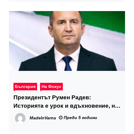
България
На Фокус
Президентът Румен Радев:
Историята е урок и вдъхновение, но
никой народ не може да лежи на
Преди 5 години
MadeInVarna
лаврите на своите мъртви герои