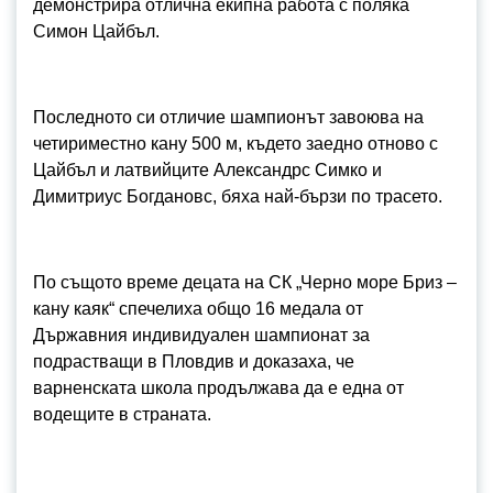
демонстрира отлична екипна работа с поляка
Симон Цайбъл.
Последното си отличие шампионът завоюва на
четириместно кану 500 м, където заедно отново с
Цайбъл и латвийците Александрс Симко и
Димитриус Богдановс, бяха най-бързи по трасето.
По същото време децата на СК „Черно море Бриз –
кану каяк“ спечелиха общо 16 медала от
Държавния индивидуален шампионат за
подрастващи в Пловдив и доказаха, че
варненската школа продължава да е една от
водещите в страната.