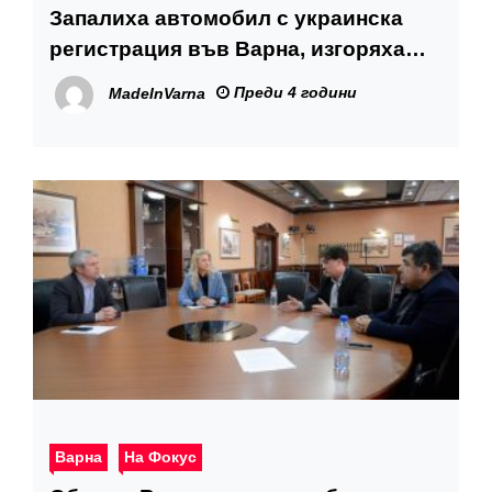
Запалиха автомобил с украинска
регистрация във Варна, изгоряха
още две коли
Преди 4 години
MadeInVarna
Варна
На Фокус