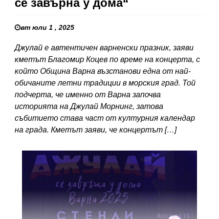
се завърна у дома“
вт юли 1 , 2025
Джулай е автентичен варненски празник, заяви
кметът Благомир Коцев по време на концерта, с
който Община Варна възстанови една от най-
обичаните летни традиции в морския град. Той
подчерта, че именно от Варна започва
историята на Джулай Морнинг, затова
събитието става част от културния календар
на града. Кметът заяви, че концертът […]