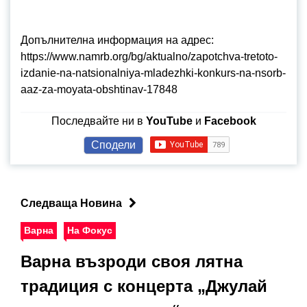
Допълнителна информация на адрес:
https://www.namrb.org/bg/aktualno/zapotchva-tretoto-
izdanie-na-natsionalniya-mladezhki-konkurs-na-nsorb-
aaz-za-moyata-obshtinav-17848
Последвайте ни в
YouTube
и
Facebook
Сподели
Следваща Новина
Варна
На Фокус
Варна възроди своя лятна
традиция с концерта „Джулай