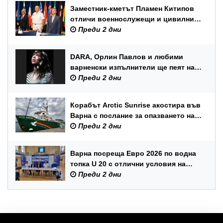
Заместник-кметът Пламен Китипов
отличи военнослужещи и цивилни
служители по повод Празника на
Преди 2 дни
ВМС
DARA, Орлин Павлов и любими
варненски изпълнители ще пеят на
празника на Варна
Преди 2 дни
Корабът Arctic Sunrise акостира във
Варна с послание за опазването на
Черно море
Преди 2 дни
Варна посреща Евро 2026 по водна
топка U 20 с отлични условия на
състезателните басейни
Преди 2 дни