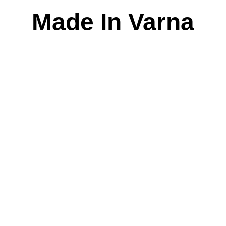
Skip
Made In Varna
to
content