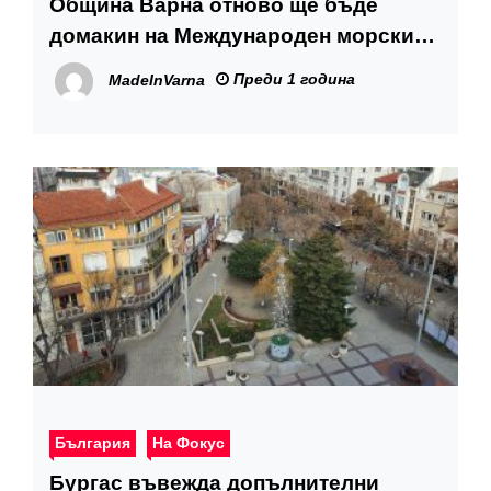
Община Варна отново ще бъде
домакин на Международен морски
форум „Глобален компас“
Преди 1 година
MadeInVarna
България
На Фокус
Бургас въвежда допълнителни