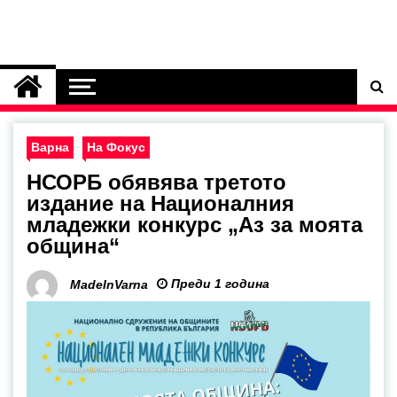
Варна
На Фокус
НСОРБ обявява третото
издание на Националния
младежки конкурс „Аз за моята
община“
Преди 1 година
MadeInVarna