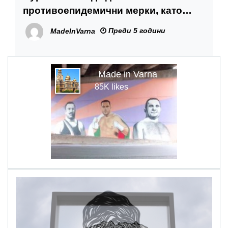
противоепидемични мерки, като
задължително носене на предпазни
Преди 5 години
MadeInVarna
маски на открито и вечерен час за
непълнолетни
Made in Varna
85K likes