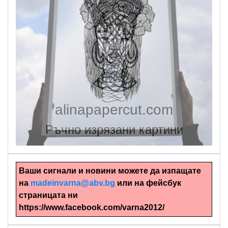
alinapapercut.com
Ръчно изрязани картини
Ваши сигнали и новини можете да изпащате
на
madeinvarna@abv.bg
или на фейсбук
страницата ни
https://www.facebook.com/varna2012/