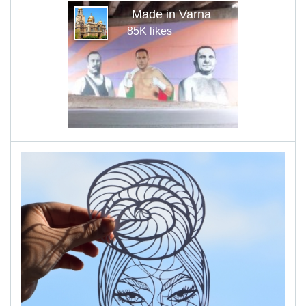
Made in Varna
85K likes