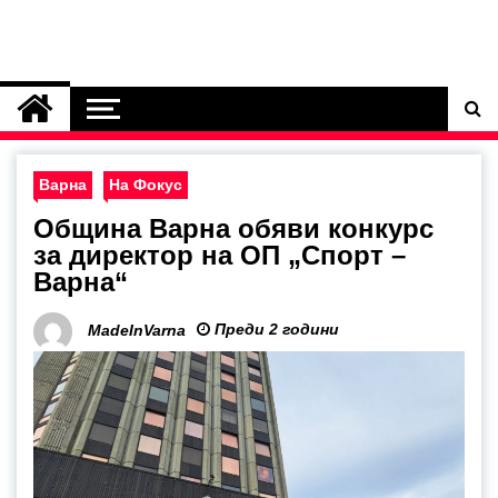
Варна
На Фокус
Община Варна обяви конкурс
за директор на ОП „Спорт –
Варна“
Преди 2 години
MadeInVarna