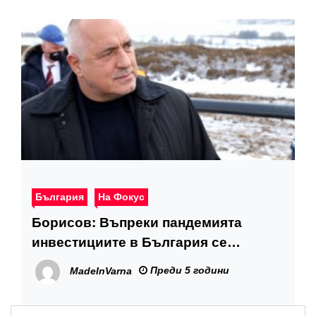
България
На Фокус
Борисов: Въпреки пандемията
инвестициите в България се
увеличават, което води до
Преди 5 години
MadeInVarna
повишаване на БВП и по-високи
доходи