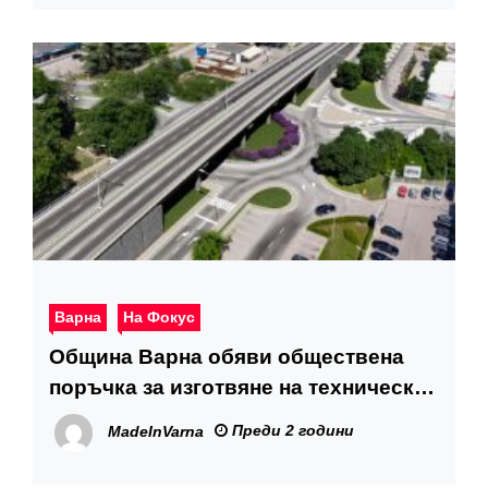
Варна
На Фокус
Община Варна обяви обществена
поръчка за изготвяне на технически
проект и строителство на пътния
Преди 2 години
MadeInVarna
възел при Двете кули