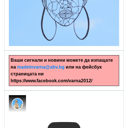
alinapapercut.com
Ръчно изрязани картини
Ваши сигнали и новини можете да изпащате
на
madeinvarna@abv.bg
или на фейсбук
страницата ни
https://www.facebook.com/varna2012/