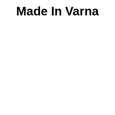
Skip
Made In Varna
to
content