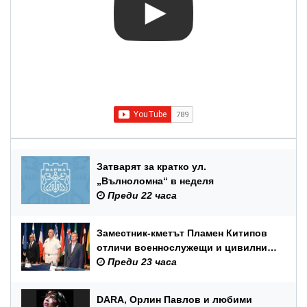
Затварят за кратко ул.
„Вълноломна“ в неделя
Преди 22 часа
Заместник-кметът Пламен Китипов
отличи военнослужещи и цивилни
служители по повод Празника на
Преди 23 часа
ВМС
DARA, Орлин Павлов и любими