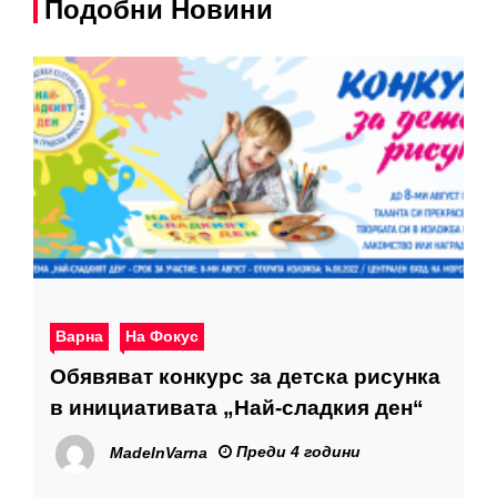
Подобни Новини
Варна
На Фокус
Обявяват конкурс за детска рисунка
в инициативата „Най-сладкия ден“
Преди 4 години
MadeInVarna