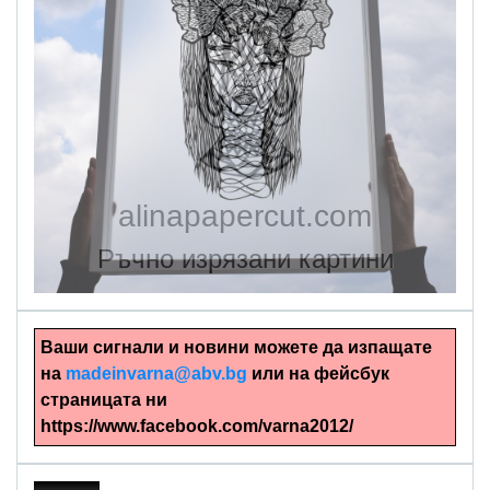
alinapapercut.com
Ръчно изрязани картини
Ваши сигнали и новини можете да изпащате
на
madeinvarna@abv.bg
или на фейсбук
страницата ни
https://www.facebook.com/varna2012/