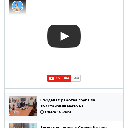
Създават работна група за
възстановяването на
Международния балетен конкурс –
Преди 6 часа
Варна
Заместник-кметът София Колева