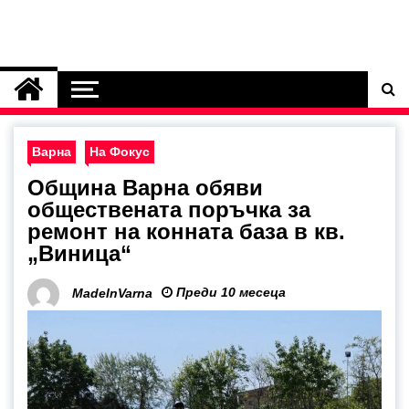
Варна
На Фокус
Община Варна обяви
обществената поръчка за
ремонт на конната база в кв.
„Виница“
Преди 10 месеца
MadeInVarna