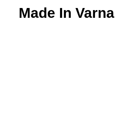
Skip
Made In Varna
to
content