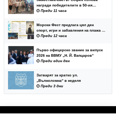
награди победителите в 50-ия
юбилеен международен бридж
Преди 11 часа
фестивал „Варна“
Морски Фест предлага цял ден
спорт, игри и забавления на плажа в
Аспарухово
Преди 12 часа
Първо офицерско звание за випуск
2026 на ВВМУ „Н. Й. Вапцаров“
Преди един ден
Затварят за кратко ул.
„Вълноломна“ в неделя
Преди 3 дни