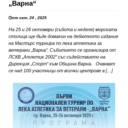
„Варна“
пт окт. 24 , 2025
На 25 и 26 октомври (събота и неделя) морската
столица ще бъде домакин на дебютното издание
на Мастърс турнира по лека атлетика за
ветерани „Варна“. Събитието се организира от
ЛСКВ „Атлетик 2002“ със съдействието на
Дирекция „Спорт“ към Община Варна. Очакват
се над 100 участници от всички центрове в […]