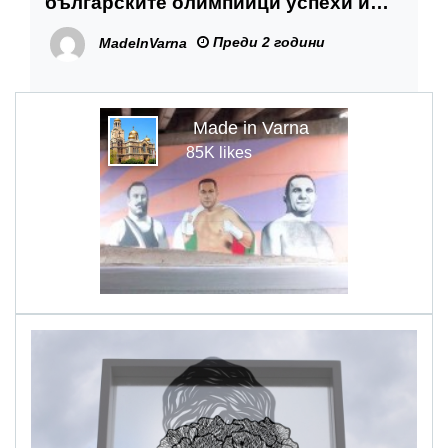
българските олимпийци успехи и
нови високи върхове
Преди 2 години
MadeInVarna
Made in Varna
85K likes