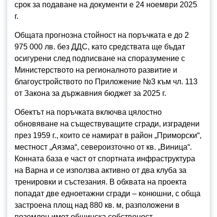
срок за подаване на документи е 24 ноември 2025
г.
Общата прогнозна стойност на поръчката е до 2
975 000 лв. без ДДС, като средствата ще бъдат
осигурени след подписване на споразумение с
Министерството на регионалното развитие и
благоустройството по Приложение №3 към чл. 113
от Закона за държавния бюджет за 2025 г.
Обектът на поръчката включва цялостно
обновяване на съществуващите сгради, изградени
през 1959 г., които се намират в район „Приморски“,
местност „Аязма“, североизточно от кв. „Виница“.
Конната база е част от спортната инфраструктура
на Варна и се използва активно от два клуба за
тренировки и състезания. В обхвата на проекта
попадат две едноетажни сгради – конюшни, с обща
застроена площ над 880 кв. м, разположени в
поземлен имот общинска собственост.