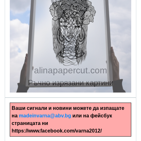
alinapapercut.com
Ръчно изрязани картини
Ваши сигнали и новини можете да изпащате
на
madeinvarna@abv.bg
или на фейсбук
страницата ни
https://www.facebook.com/varna2012/