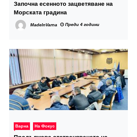
Започна есенното зацветяване на
Морската градина
Преди 4 години
MadeInVarna
Варна
На Фокус