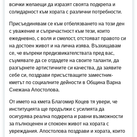
всички желаещи да изразят своята подкрепа и
солидарност към хората с различни потребности.
Присъединявам се към отбелязването на този ден
с уважение и съпричастност към тези, които
ежедневно, с воля и смелост, отстояват правото си
на достоен живот и на лична изява. Възхищавам
се, че въпреки предизвикателствата пред вас,
съумявате да се отдадете на своите таланти, да
разгърнете артистичните си качества, да заявите
себе си, поздрави присъстващите заместник-
кметът по социалните дейности в Община Варна
Снежана Апостолова.
От името на кмета Благомир Коцев тя увери, че
институцията ще продължи с усилията да
осигурява реална подкрепа и равни възможности
за пълноценен и спокоен живот на хората с
увреждания. Апостолова поздрави и хората, които