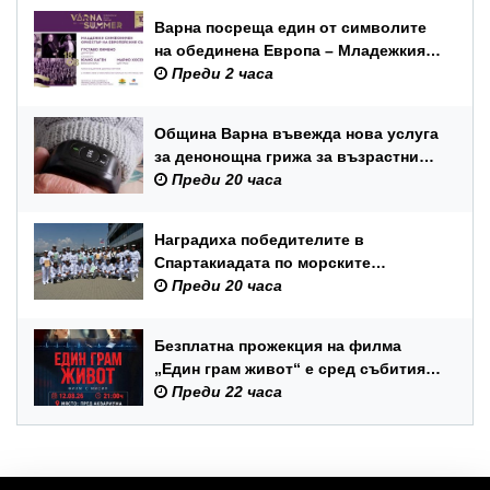
Варна посреща един от символите
на обединена Европа – Младежкия
симфоничен оркестър на ЕС
Преди 2 часа
Община Варна въвежда нова услуга
за денонощна грижа за възрастни
хора и лица с трайни увреждания
Преди 20 часа
Наградиха победителите в
Спартакиадата по морските
спортове на Военноморските сили
Преди 20 часа
Безплатна прожекция на филма
„Един грам живот“ е сред събитията
за Международния ден на младежта
Преди 22 часа
във Варна