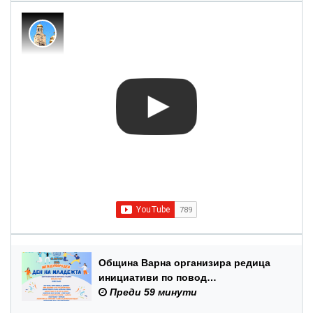
Община Варна организира редица
инициативи по повод
Международния ден на младежта –
Преди 59 минути
12 август