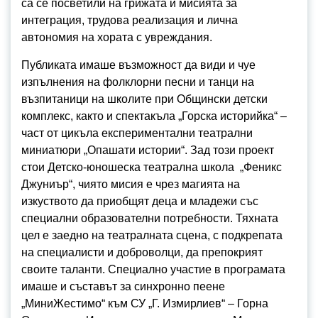
са се посветили на грижата и мисията за
интеграция, трудова реализация и лична
автономия на хората с увреждания.
Публиката имаше възможност да види и чуе
изпълнения на фолклорни песни и танци на
възпитаници на школите при Общински детски
комплекс, както и спектакъла „Горска историйка“ –
част от цикъла експериментални театрални
миниатюри „Опашати истории“. Зад този проект
стои Детско-юношеска театрална школа „Феникс
Джуниър“, чиято мисия е чрез магията на
изкуството да приобщят деца и младежи със
специални образователни потребности. Тяхната
цел е заедно на театралната сцена, с подкрепата
на специалисти и доброволци, да препокрият
своите таланти. Специално участие в програмата
имаше и съставът за синхронно пеене
„МиниЖестимо“ към СУ „Г. Измирлиев“ – Горна