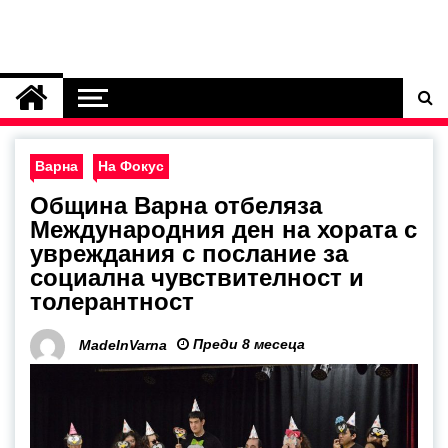
Варна
На Фокус
Община Варна отбеляза
Международния ден на хората с
увреждания с послание за
социална чувствителност и
толерантност
Преди 8 месеца
MadeInVarna