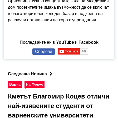
Оряховица. Извън концертната зала на Младежкия
дом посетителите имаха възможност да се включат
в благотворителен коледен базар в подкрепа на
различни организации на хора с увреждания.
Последвайте ни в
YouTube
и
Facebook
Сподели
Следваща Новина
Варна
На Фокус
Кметът Благомир Коцев отличи
най-изявените студенти от
варненските университети