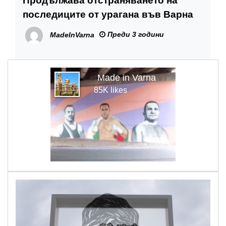
Продължава отстраняването на
последиците от урагана във Варна
Преди 3 години
MadeInVarna
Made in Varna
85K likes