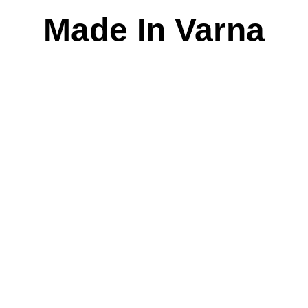
Skip
Made In Varna
to
content