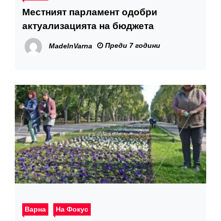
Местният парламент одобри
актуализацията на бюджета
Преди 7 години
MadeInVarna
Варна
На Фокус