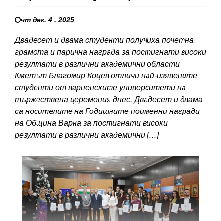
чт дек. 4 , 2025
Двадесет и двама студенти получиха почетна
грамота и парична награда за постигнати високи
резултати в различни академични области
Кметът Благомир Коцев отличи най-изявените
студенти от варненските университети на
тържествена церемония днес. Двадесет и двама
са носителите на Годишните поименни награди
на Община Варна за постигнати високи
резултати в различни академични […]